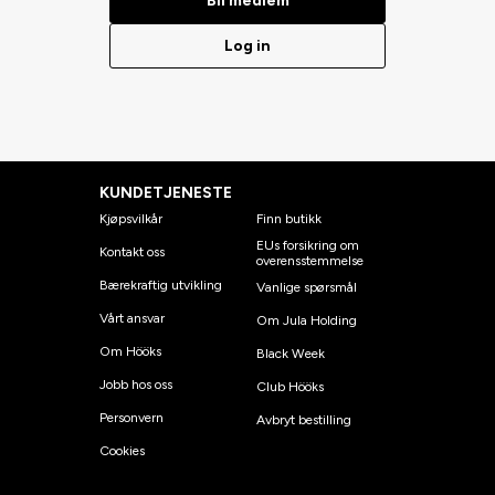
Bli medlem
Log in
KUNDETJENESTE
Kjøpsvilkår
Finn butikk
EUs forsikring om
Kontakt oss
overensstemmelse
Bærekraftig utvikling
Vanlige spørsmål
Vårt ansvar
Om Jula Holding
Om Hööks
Black Week
Jobb hos oss
Club Hööks
Personvern
Avbryt bestilling
Cookies