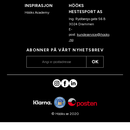
INSPIRASJON
HÖÖKS
HESTESPORT AS
Hööks Academy
Ing. Rydbergs gate 56 B
3024 Drammen
E-
post:
kundeservice@hooks
.no
ABONNER PÅ VÅRT NYHETSBREV
OK
© Hööks.se 2020