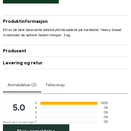
Produktinformasjon
Ett av de best balanserte elektrolyttillskuddene på markedet. Heavy Sweat
inneholder de saltene hesten trenger. 3 kg.
Produsent
Levering og retur
Anmeldelser (2)
Fellesskap
5
100%
5.0
4
0%
3
0%
2
0%
1
0%
Basert på 2 vurderinger