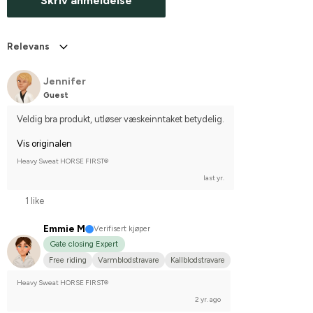
Skriv anmeldelse
Relevans
Jennifer
Guest
Veldig bra produkt, utløser væskeinntaket betydelig.
Vis originalen
Heavy Sweat HORSE FIRST®
last yr.
1 like
Emmie M
Verifisert kjøper
Gate closing Expert
Free riding
Varmblodstravare
Kallblodstravare
Heavy Sweat HORSE FIRST®
2 yr. ago