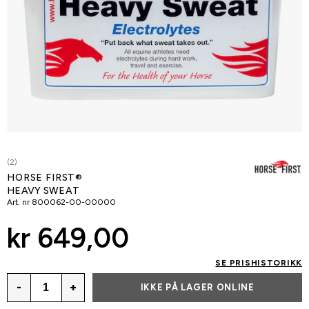
(2)
HORSE FIRST®
HEAVY SWEAT
Art. nr
800062-00-00000
kr 649,00
SE PRISHISTORIKK
-
+
IKKE PÅ LAGER ONLINE