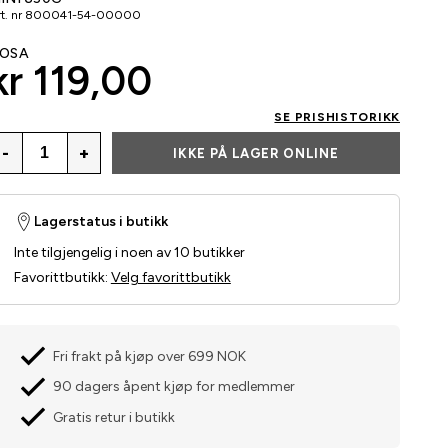
t. nr
800041-54-00000
OSA
kr 119,00
SE PRISHISTORIKK
-
+
IKKE PÅ LAGER ONLINE
Lagerstatus i butikk
Inte tilgjengelig i noen av 10 butikker
Favorittbutikk
:
Velg favorittbutikk
Fri frakt på kjøp over 699 NOK
90 dagers åpent kjøp for medlemmer
Gratis retur i butikk