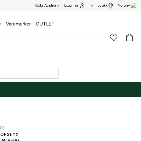
Logg inn
Finn butikk
Hööks Academy
Norway
e
Varemerker
OUTLET
87)
ORSLYX
INI 650G