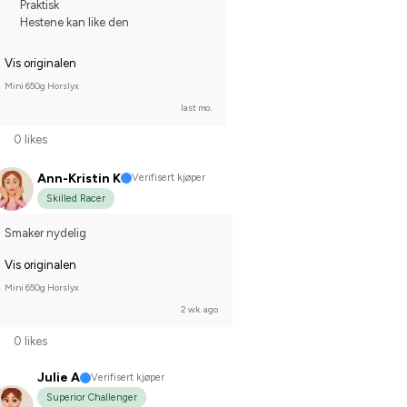
Praktisk
Hestene kan like den
Vis originalen
Mini 650g Horslyx
last mo.
0 likes
Ann-Kristin K
Verifisert kjøper
Skilled Racer
Smaker nydelig
Vis originalen
Mini 650g Horslyx
2 wk. ago
0 likes
Julie A
Verifisert kjøper
Superior Challenger