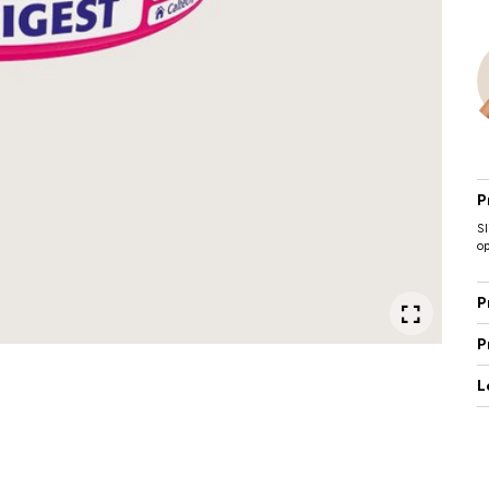
P
Sl
op
P
P
L