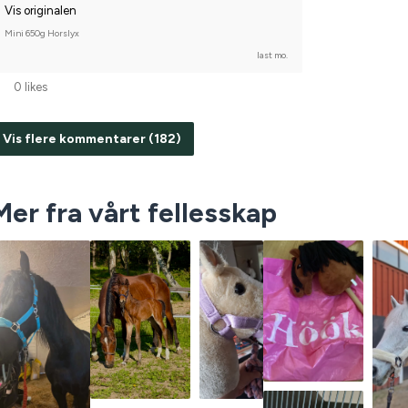
Vis originalen
Mini 650g Horslyx
last mo.
0 likes
Vis flere kommentarer (182)
Mer fra vårt fellesskap