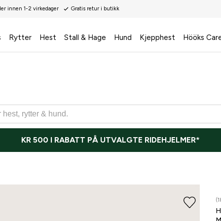
der innen 1-2 virkedager
Gratis retur i butikk
s
Rytter
Hest
Stall & Hage
Hund
Kjepphest
Hööks Car
KR 500 I RABATT PÅ UTVALGTE RIDEHJELMER*
(1
H
M