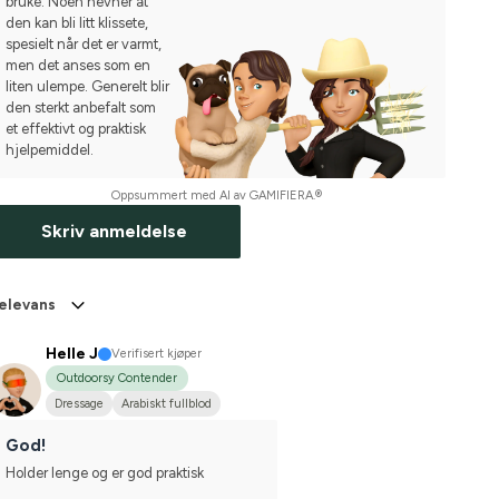
bruke. Noen nevner at
den kan bli litt klissete,
spesielt når det er varmt,
men det anses som en
liten ulempe. Generelt blir
den sterkt anbefalt som
et effektivt og praktisk
hjelpemiddel.
Oppsummert med AI av GAMIFIERA.®
Skriv anmeldelse
elevans
Helle J
Verifisert kjøper
Outdoorsy Contender
Dressage
Arabiskt fullblod
God!
Holder lenge og er god praktisk