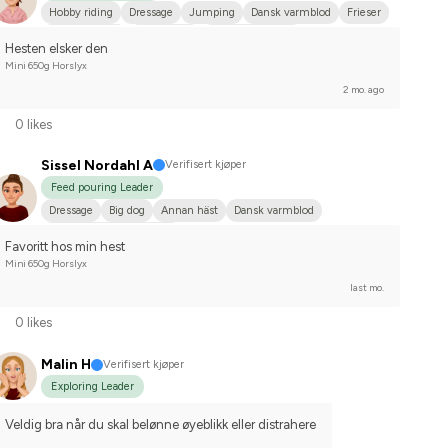
Hobby riding
Dressage
Jumping
Dansk varmblod
Frieser
Hannoveraner
Annan häst
I do not compete
Hesten elsker den
Mini 650g Horslyx
2 mo. ago
0 likes
Sissel Nordahl A
Verifisert kjøper
Feed pouring Leader
Dressage
Big dog
Annan häst
Dansk varmblod
Compete on hobby-level
Favoritt hos min hest
Mini 650g Horslyx
last mo.
0 likes
Malin H
Verifisert kjøper
Exploring Leader
Veldig bra når du skal belønne øyeblikk eller distrahere