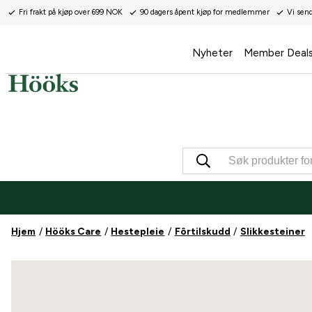
Fri frakt på kjøp over 699 NOK
90 dagers åpent kjøp for medlemmer
Vi sen
Nyheter
Member Deal
Hjem
Hööks Care
Hestepleie
Fôrtilskudd
Slikkesteiner