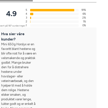
5
91%
4.9
4
6%
3
2%
2
1%
1
0%
sert på 187 vurderinger
Hva sier våre
kunder?
Mini 650g Horslyx er en
favoritt blant hestene og
blir ofte rost for å være en
velsmakende og praktisk
godbit. Mange bruker
den for å distrahere
hestene under
hovslager- eller
veterinærbesøk, og den
hjelper til med å holde
dem rolige. Hestene
elsker smaken, og
produktet varer lenge,
lukter godt og er enkelt å