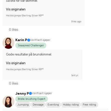
Så bra for vår skimmel.
Vis originalen
Hestesjampo Sterling Silver K9™
9 mo. ago
0 likes
Karin P
Verifisert kjøper
Seasoned Challenger
Gode resultater på brunskimmel.
Vis originalen
Hestesjampo Sterling Silver K9™
last yr.
0 likes
Jenny P
Verifisert kjøper
Bridle brushing Expert
Jumping
Dressage
Eventing
Hobby riding
Free riding
New Forest Ponny
Varmblodstravare
Welshponny