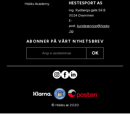
HESTESPORT AS
Hööks Academy
Ing. Rydbergs gate 56 B
3024 Drammen
E-
post:
kundeservice@hooks
.no
ABONNER PÅ VÅRT NYHETSBREV
OK
© Hööks.se 2020