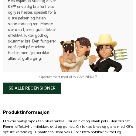
Hestesjampo Sterling Silver
K9™ er veldig bra for hvite
og lyse hester, spesielt for å
gjøre pelsen og halen
skinnende og ren. Mange
sier den fjerner gule flekker
effektivt, lukter godt og
skummer bra. Den fungerer
også greit på mørkere
hester, men fjerner ikke
alltid all gulfarging.
Oppsummert med AI av GAMIFIERA.®
SE ALLE RECENSIONER
Produktinformasjon
Effektiv hvitsjampo uten blekemiddel. Gir en hvit og blank pels, uten tørrhet.
Fjerner effektivt urinflekker, skitt og gulhet. Gir fuktbalanse og glans med K9's
optiske keratin og D-panthenol-kompleks. For ekstra holdbar hvithet og