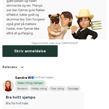
gjøre pelsen og halen
skinnende og ren. Mange
sier den fjerner gule flekker
effektivt, lukter godt og
skummer bra. Den fungerer
også greit på mørkere
hester, men fjerner ikke
alltid all gulfarging.
Oppsummert med AI av GAMIFIERA.®
Skriv anmeldelse
Relevans
Sandra W
Verifisert kjøper
Water filling Galloper
Western
Hobby riding
Free riding
Dressage
Bra hvitt sjampo
Bra for hvit hale