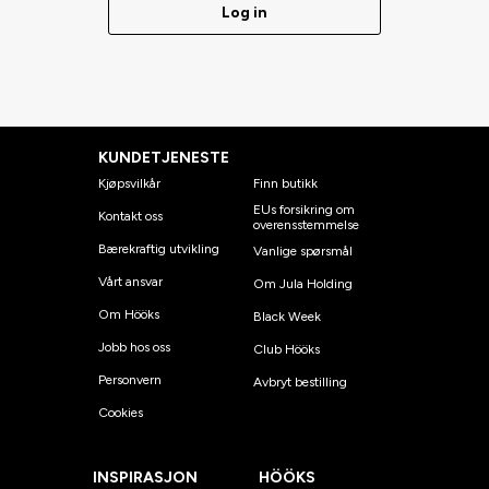
Log in
KUNDETJENESTE
Kjøpsvilkår
Finn butikk
EUs forsikring om
Kontakt oss
overensstemmelse
Bærekraftig utvikling
Vanlige spørsmål
Vårt ansvar
Om Jula Holding
Om Hööks
Black Week
Jobb hos oss
Club Hööks
Personvern
Avbryt bestilling
Cookies
INSPIRASJON
HÖÖKS