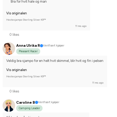
Bra for hvit hale og man
Vis originalen
Hestesjampo Sterling Silver K9™
11 mo. ago
0 likes
Anna Ulrika R
Verifisert kjøper
Pleasant Racer
Veldig bra sjampo for en helt hvit skimmel, blir hvit og fin i pelsen
Vis originalen
Hestesjampo Sterling Silver K9™
11 mo. ago
0 likes
Caroline B
Verifisert kjøper
Camping Leader