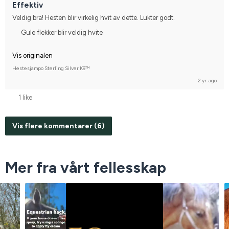
Effektiv
Svensk ridponny
Compete on hobby-level
Veldig bra! Hesten blir virkelig hvit av dette. Lukter godt.
Gule flekker blir veldig hvite
Vis originalen
Hestesjampo Sterling Silver K9™
2 yr. ago
1 like
Vis flere kommentarer (6)
Mer fra vårt fellesskap