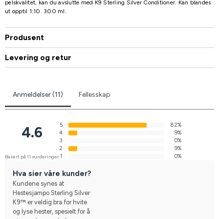
pelskvalitet, kan du avslutte med K9 Sterling Silver Conditioner. Kan blandes
ut opptil 1:10. 300 ml.
Produsent
Levering og retur
Anmeldelser (11)
Fellesskap
5
82%
4.6
4
9%
3
0%
2
9%
1
0%
Basert på 11 vurderinger
Hva sier våre kunder?
Kundene synes at
Hestesjampo Sterling Silver
K9™ er veldig bra for hvite
og lyse hester, spesielt for å