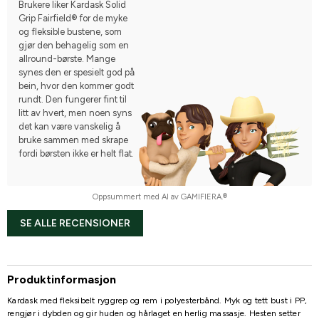
Brukere liker Kardask Solid
Grip Fairfield® for de myke
og fleksible bustene, som
gjør den behagelig som en
allround-børste. Mange
synes den er spesielt god på
bein, hvor den kommer godt
rundt. Den fungerer fint til
litt av hvert, men noen syns
det kan være vanskelig å
bruke sammen med skrape
fordi børsten ikke er helt flat.
Oppsummert med AI av GAMIFIERA.®
SE ALLE RECENSIONER
Produktinformasjon
Kardask med fleksibelt ryggrep og rem i polyesterbånd. Myk og tett bust i PP,
rengjør i dybden og gir huden og hårlaget en herlig massasje. Hesten setter