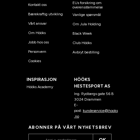
EUs forsikring om
Kontakt oss
overensstemmelse
Bærekraftig utvikling
Vanlige spørsmål
Vårt ansvar
Om Jula Holding
Om Hööks
Black Week
Jobb hos oss
Club Hööks
Personvern
Avbryt bestilling
Cookies
INSPIRASJON
HÖÖKS
HESTESPORT AS
Hööks Academy
Ing. Rydbergs gate 56 B
3024 Drammen
E-
post:
kundeservice@hooks
.no
ABONNER PÅ VÅRT NYHETSBREV
OK