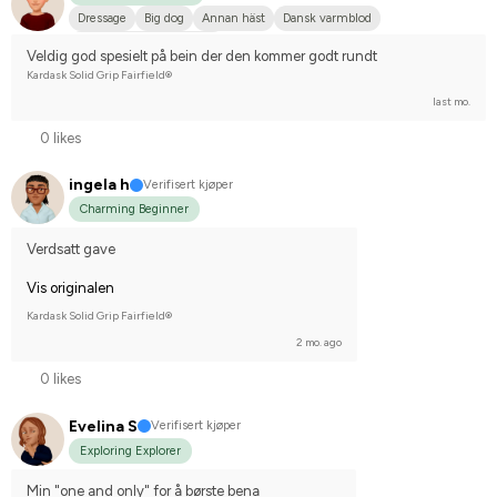
Dressage
Big dog
Annan häst
Dansk varmblod
Compete on hobby-level
Veldig god spesielt på bein der den kommer godt rundt
Kardask Solid Grip Fairfield®
last mo.
0 likes
ingela h
Verifisert kjøper
Charming Beginner
Verdsatt gave
Vis originalen
Kardask Solid Grip Fairfield®
2 mo. ago
0 likes
Evelina S
Verifisert kjøper
Exploring Explorer
Min "one and only" for å børste bena