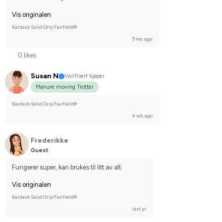
Vis originalen
Kardask Solid Grip Fairfield®
5 mo. ago
0 likes
Susan N
Verifisert kjøper
Manure moving Trotter
Kardask Solid Grip Fairfield®
4 wk. ago
Frederikke
Guest
Fungerer super, kan brukes til litt av alt.
Vis originalen
Kardask Solid Grip Fairfield®
last yr.