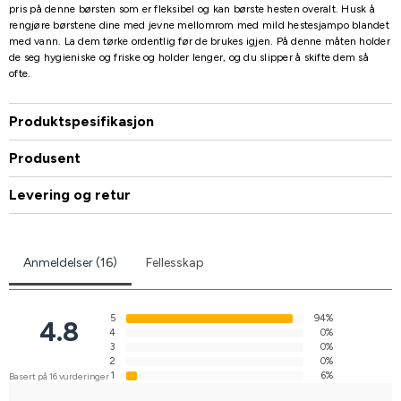
pris på denne børsten som er fleksibel og kan børste hesten overalt. Husk å
rengjøre børstene dine med jevne mellomrom med mild hestesjampo blandet
med vann. La dem tørke ordentlig før de brukes igjen. På denne måten holder
de seg hygieniske og friske og holder lenger, og du slipper å skifte dem så
ofte.
Produktspesifikasjon
Produsent
Levering og retur
Anmeldelser (16)
Fellesskap
5
94%
4.8
4
0%
3
0%
2
0%
1
6%
Basert på 16 vurderinger