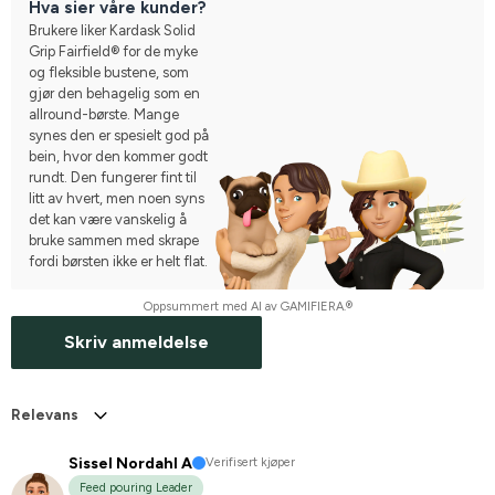
Hva sier våre kunder?
Brukere liker Kardask Solid
Grip Fairfield® for de myke
og fleksible bustene, som
gjør den behagelig som en
allround-børste. Mange
synes den er spesielt god på
bein, hvor den kommer godt
rundt. Den fungerer fint til
litt av hvert, men noen syns
det kan være vanskelig å
bruke sammen med skrape
fordi børsten ikke er helt flat.
Oppsummert med AI av GAMIFIERA.®
Skriv anmeldelse
Relevans
Sissel Nordahl A
Verifisert kjøper
Feed pouring Leader