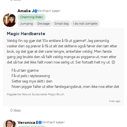
Amalie J
Verifisert kjøper
Charming Rider
Jumping
Dressage
Small dog
I do not compete
Magic Hardbørste
Veldig fin og gjør det 10x enklere å få ut gjørme!! Jeg personlig 
vasker den og prøver å få ut alt det skittene også føner den tørr etter 
bruk, og det gjør at det varer lengre, anbefaler veldig. Men første 
gang jeg brukte den så fallt veldig mange av piggene ut, men etter 
det så har det ikke fallt noen noe serlig ut. Ser fortsatt helt ny ut. 😊
Få ut tørr gjørme
Få ut pels i røytesesong
Setter seg mye skitt i den
Noen pigger faller ut etter førstegangsbruk, men ikke noe etter det
Piggbørste Nature Sustainable Magic Brush
3 mo. ago
0 likes
Veronica E
Verifisert kjøper