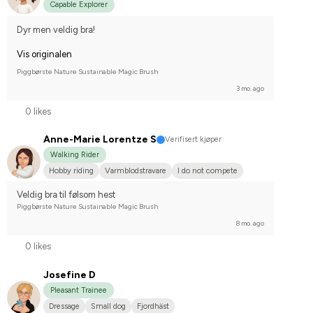
Capable Explorer
Dyr men veldig bra!
Vis originalen
Piggbørste Nature Sustainable Magic Brush
3 mo. ago
0 likes
Anne-Marie Lorentze S
Verifisert kjøper
Walking Rider
Hobby riding
Varmblodstravare
I do not compete
Veldig bra til følsom hest
Piggbørste Nature Sustainable Magic Brush
8 mo. ago
0 likes
Josefine D
Pleasant Trainee
Dressage
Small dog
Fjordhäst