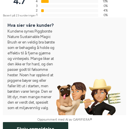
4.7
4
13%
3
0%
2
4%
1
0%
Basert på 23 vurderinger
Hva sier våre kunder?
Kundene synes Piggborste
Nature Sustainable Magic
Brush er en veldig bra børste
som er behagelig å holde og
effektiv til å fjerne gjørme
og vinterpels. Mange liker at
den ikke er for hard, og den
passer godt til følsomme
hester. Noen har opplevd at
piggene bøyer seg eller
faller litt ut i starten, men
børsten varer lenge. Den er
litt dyr, men mange mener
den er verdt det, spesielt
som et miljøvennlig valg.
Oppsummert med AI av GAMIFIERA.®
Skriv anmeldelse