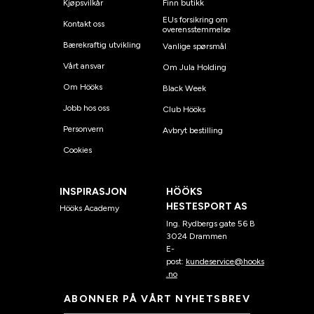
Kjøpsvilkår
Finn butikk
EUs forsikring om
Kontakt oss
overensstemmelse
Bærekraftig utvikling
Vanlige spørsmål
Vårt ansvar
Om Jula Holding
Om Hööks
Black Week
Jobb hos oss
Club Hööks
Personvern
Avbryt bestilling
Cookies
INSPIRASJON
HÖÖKS
HESTESPORT AS
Hööks Academy
Ing. Rydbergs gate 56 B
3024 Drammen
E-
post:
kundeservice@hooks
.no
ABONNER PÅ VÅRT NYHETSBREV