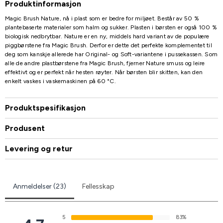
Produktinformasjon
Magic Brush Nature, nå i plast som er bedre for miljøet. Består av 50 %
plantebaserte materialer som halm og sukker. Plasten i børsten er også 100 %
biologisk nedbrytbar. Nature er en ny, middels hard variant av de populære
piggbørstene fra Magic Brush. Derfor er dette det perfekte komplementet til
deg som kanskje allerede har Original- og Soft-variantene i pussekassen. Som
alle de andre plastbørstene fra Magic Brush, fjerner Nature smuss og leire
effektivt og er perfekt når hesten røyter. Når børsten blir skitten, kan den
enkelt vaskes i vaskemaskinen på 60 °C.
Produktspesifikasjon
Produsent
Levering og retur
Anmeldelser (23)
Fellesskap
5
83%