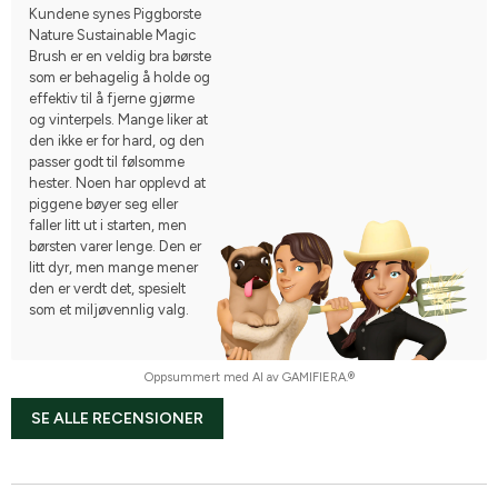
Kundene synes Piggborste
Nature Sustainable Magic
Brush er en veldig bra børste
som er behagelig å holde og
effektiv til å fjerne gjørme
og vinterpels. Mange liker at
den ikke er for hard, og den
passer godt til følsomme
hester. Noen har opplevd at
piggene bøyer seg eller
faller litt ut i starten, men
børsten varer lenge. Den er
litt dyr, men mange mener
den er verdt det, spesielt
som et miljøvennlig valg.
Oppsummert med AI av GAMIFIERA.®
SE ALLE RECENSIONER