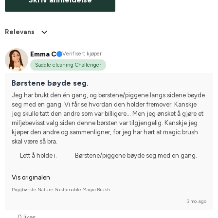
Relevans
Emma C
Verifisert kjøper
Saddle cleaning Challenger
Børstene bøyde seg.
Jeg har brukt den én gang, og børstene/piggene langs sidene bøyde 
seg med en gang. Vi får se hvordan den holder fremover. Kanskje 
jeg skulle tatt den andre som var billigere... Men jeg ønsket å gjøre et 
miljøbevisst valg siden denne børsten var tilgjengelig. Kanskje jeg 
kjøper den andre og sammenligner, for jeg har hørt at magic brush 
skal være så bra.
Lett å holde i.
Børstene/piggene bøyde seg med en gang.
Vis originalen
Piggbørste Nature Sustainable Magic Brush
3 mo. ago
0 likes