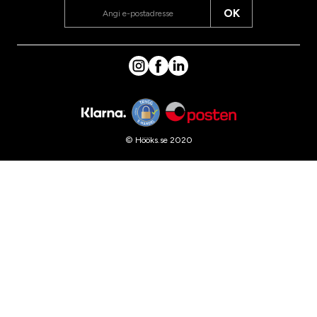
OK
© Hööks.se 2020