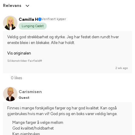
Relevans
Camilla H
Verifisert kjøper
Lunging Cadet
Veldig god strekkbarhet og styrke. Jeg har festet dem rundt hver 
eneste bleie i en blekake. Alle har holdt.
Vis originalen
Silikonstrikker Fairfield®
2 wk. ago
0 likes
Carismisen
Guest
Finnes i mange forskjellige farger og har god kvalitet. Kan også 
gjenbrukes hvis man vil! God pris og en boks varer veldig lenge.
Mange farger å velge mellom
God kvalitet/holdbarhet
Kan gjenbrukes