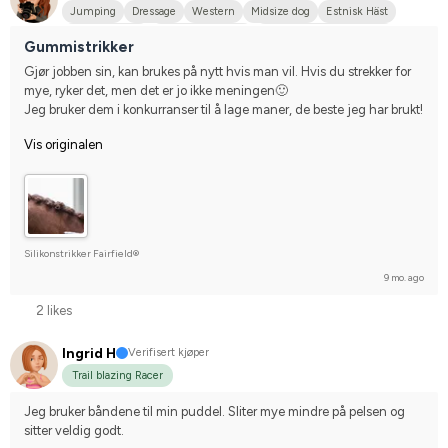
Jumping
Dressage
Western
Midsize dog
Estnisk Häst
Finskt kallblod
Varmblodstravare
Compete on hobby-level
Gummistrikker
Gjør jobben sin, kan brukes på nytt hvis man vil. Hvis du strekker for 
mye, ryker det, men det er jo ikke meningen🙂
Jeg bruker dem i konkurranser til å lage maner, de beste jeg har brukt!
Vis originalen
Silikonstrikker Fairfield®
9 mo. ago
2 likes
Ingrid H
Verifisert kjøper
Trail blazing Racer
Jeg bruker båndene til min puddel. Sliter mye mindre på pelsen og 
sitter veldig godt.