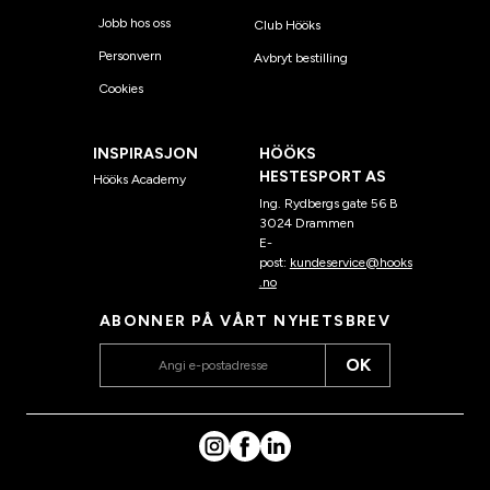
Jobb hos oss
Club Hööks
Personvern
Avbryt bestilling
Cookies
INSPIRASJON
HÖÖKS
HESTESPORT AS
Hööks Academy
Ing. Rydbergs gate 56 B
3024 Drammen
E-
post:
kundeservice@hooks
.no
ABONNER PÅ VÅRT NYHETSBREV
OK