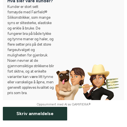
Hva sier våre kunder?
Kunder er stort sett
fornøyde med Fairfield®
Silikonstrikker, som mange
syns er slitesterke, elastiske
og enkle å bruke. De
fungerer bra på både tykke
og tynne maner og haler, og
flere setter pris på det store
fargeutvalget og
muligheten for gjenbruk.
Noen nevner at de
gjennomsiktige strikkene blir
fort skitne, og at enkelte
varianter kan være litt tynne
eller vanskelige å åpne, men
generelt oppleves kvalitet og
pris som bra.
Oppsummert med AI av GAMIFIERA.®
Skriv anmeldelse