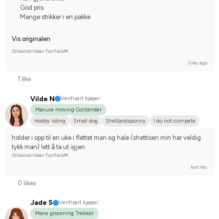
God pris
Mange strikker i en pakke
Vis originalen
Silikonstrikker Fairfield®
3 mo. ago
1 like
Vilde N
Verifisert kjøper
Manure moving Contender
Hobby riding
Small dog
Shetlandsponny
I do not compete
holder i opp til en uke i flettet man og hale (shettisen min har veldig 
tykk man) lett å ta ut igjen
Silikonstrikker Fairfield®
last mo.
0 likes
Jade S
Verifisert kjøper
Mane grooming Trekker