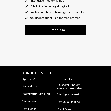
Eksklusive medlemstilbud
Alle kvitteringer lagret digitalt
Invitasjoner til klubbarrangement i butikk
90 dagers åpent kjøp for medlemmer
Bli medlem
Log in
KUNDETJENESTE
Kjøpsvilkår
Finn butikk
EUs forsikring om
Kontakt oss
overensstemmelse
Bærekraftig utvikling
Vanlige spørsmål
Vårt ansvar
Om Jula Holding
Om Hööks
Black Week