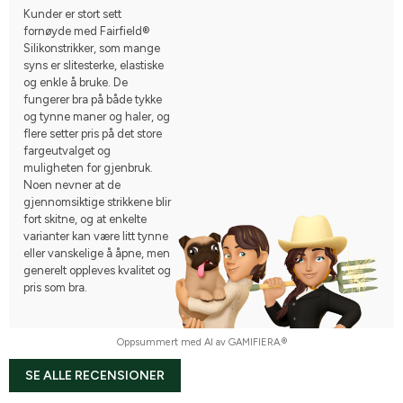
Kunder er stort sett
fornøyde med Fairfield®
Silikonstrikker, som mange
syns er slitesterke, elastiske
og enkle å bruke. De
fungerer bra på både tykke
og tynne maner og haler, og
flere setter pris på det store
fargeutvalget og
muligheten for gjenbruk.
Noen nevner at de
gjennomsiktige strikkene blir
fort skitne, og at enkelte
varianter kan være litt tynne
eller vanskelige å åpne, men
generelt oppleves kvalitet og
pris som bra.
Oppsummert med AI av GAMIFIERA.®
SE ALLE RECENSIONER