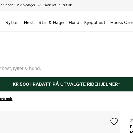
der innen 1-2 virkedager
Gratis retur i butikk
s
Rytter
Hest
Stall & Hage
Hund
Kjepphest
Hööks Car
KR 500 I RABATT PÅ UTVALGTE RIDEHJELMER*
ardask
(1
F
M