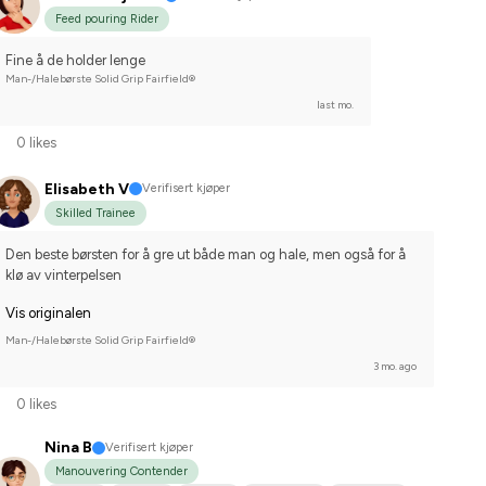
Feed pouring Rider
Fine å de holder lenge
Man-/Halebørste Solid Grip Fairfield®
last mo.
0 likes
Elisabeth V
Verifisert kjøper
Skilled Trainee
Den beste børsten for å gre ut både man og hale, men også for å 
klø av vinterpelsen
Vis originalen
Man-/Halebørste Solid Grip Fairfield®
3 mo. ago
0 likes
Nina B
Verifisert kjøper
Manouvering Contender