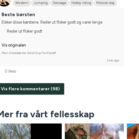
Western
Jumping
Dressage
Hobby riding
Midsize dog
Irländsk Cob
Beste børsten
Elsker disse børstene. Reder ut floker godt og varer lenge
Reder ut floker godt
Vis originalen
Man-/Halebørste Solid Grip Fairfield®
3 mo. ago
0 likes
Vis flere kommentarer (98)
Mer fra vårt fellesskap