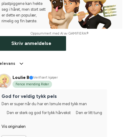
plastpiggene kan hekte
seg i håret, men stort sett
er dette en populær,
rimelig og fin børste.
Oppsummert med AI av GAMIFIERA.®
Skriv anmeldelse
elevans
Loulie B
Verifisert kjøper
Fence mending Rider
God for veldig tykk pels
Den er super når du har en Ismule med tykk man
Den er sterk og god for tykk hårvekst
Den er litt tung
Vis originalen