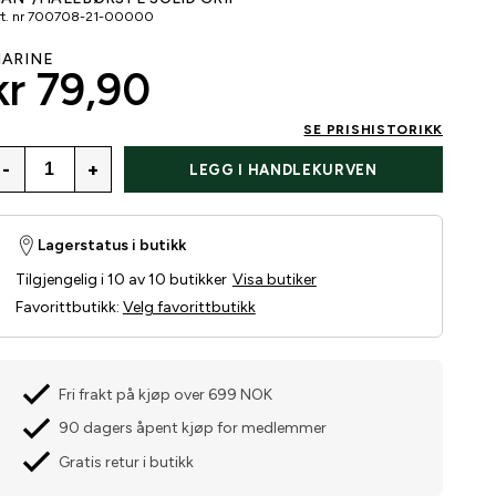
t. nr
700708-21-00000
ARINE
kr 79,90
SE PRISHISTORIKK
-
+
LEGG I HANDLEKURVEN
Lagerstatus i butikk
Tilgjengelig i 10 av 10 butikker
Visa butiker
Favorittbutikk
:
Velg favorittbutikk
Fri frakt på kjøp over 699 NOK
90 dagers åpent kjøp for medlemmer
Gratis retur i butikk