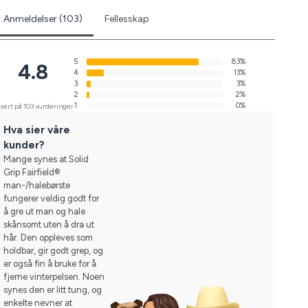
Anmeldelser (103)
Fellesskap
5
83%
4.8
4
13%
3
3%
2
2%
1
0%
sert på 103 vurderinger
Hva sier våre
kunder?
Mange synes at Solid
Grip Fairfield®
man-/halebørste
fungerer veldig godt for
å gre ut man og hale
skånsomt uten å dra ut
hår. Den oppleves som
holdbar, gir godt grep, og
er også fin å bruke for å
fjerne vinterpelsen. Noen
synes den er litt tung, og
enkelte nevner at