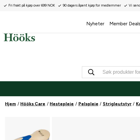
Fri frakt på kjøp over 699 NOK
90 dagers åpent kjøp for medlemmer
Vi sen
Nyheter
Member Deal
Hjem
Hööks Care
Hestepleie
Pelspleie
Strigleutstyr
K