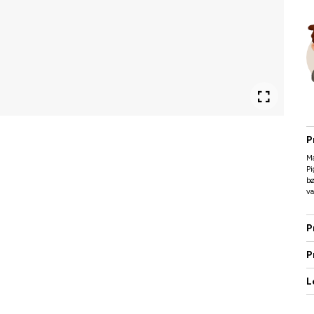
P
Ma
P
b
va
P
P
L