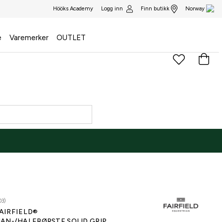
Logg inn
Finn butikk
Hööks Academy
Norway
e
Varemerker
OUTLET
03)
AIRFIELD®
AN-/HALEBØRSTE SOLID GRIP