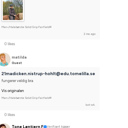
Man-/Halebørste Solid Grip Fairfield®
2 mo. ago
0 likes
matilda
Guest
21madicken.nistrup-hohlt@edu.tomelilla.se
fungerer veldig bra
Vis originalen
Man-/Halebørste Solid Grip Fairfield®
last wk.
0 likes
Tone Løntjern F
Verifisert kjøper