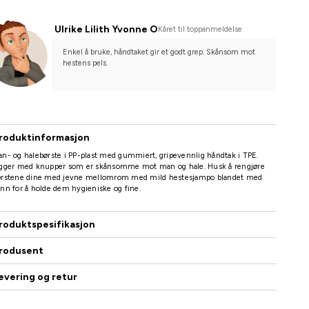
Ulrike Lilith Yvonne O
Kåret til toppanmeldelse
Enkel å bruke, håndtaket gir et godt grep. Skånsom mot 
hestens pels.
roduktinformasjon
n- og halebørste i PP-plast med gummiert, gripevennlig håndtak i TPE.
igger med knupper som er skånsomme mot man og hale. Husk å rengjøre
ørstene dine med jevne mellomrom med mild hestesjampo blandet med
nn for å holde dem hygieniske og fine.
roduktspesifikasjon
rodusent
evering og retur