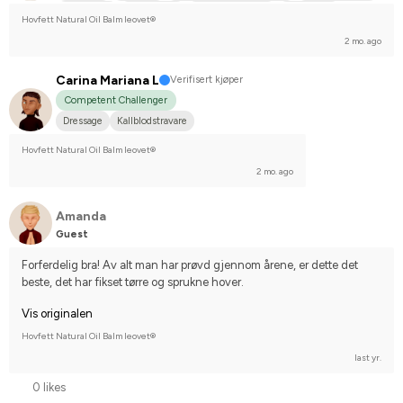
Free riding
Midsize dog
Engelskt fullblod
Islandshäst
Hovfett Natural Oil Balm leovet®
Korsningsponny
New Forest Ponny
Norsk varmblodshäst
2 mo. ago
Oldenburger
Welshponny
I do not compete
Carina Mariana L
Verifisert kjøper
Competent Challenger
Dressage
Kallblodstravare
Hovfett Natural Oil Balm leovet®
2 mo. ago
Amanda
Guest
Forferdelig bra! Av alt man har prøvd gjennom årene, er dette det 
beste, det har fikset tørre og sprukne hover.
Vis originalen
Hovfett Natural Oil Balm leovet®
last yr.
0 likes