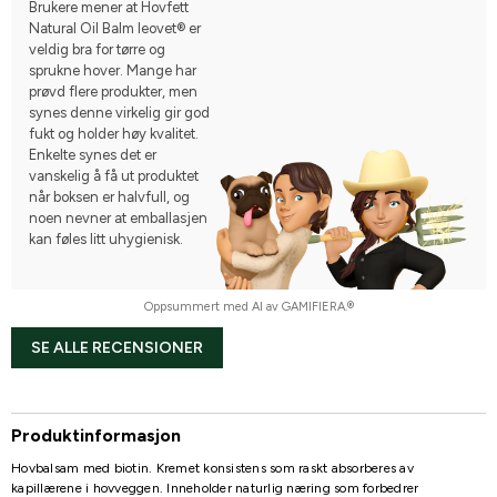
Brukere mener at Hovfett
Natural Oil Balm leovet® er
veldig bra for tørre og
sprukne hover. Mange har
prøvd flere produkter, men
synes denne virkelig gir god
fukt og holder høy kvalitet.
Enkelte synes det er
vanskelig å få ut produktet
når boksen er halvfull, og
noen nevner at emballasjen
kan føles litt uhygienisk.
Oppsummert med AI av GAMIFIERA.®
SE ALLE RECENSIONER
Produktinformasjon
Hovbalsam med biotin. Kremet konsistens som raskt absorberes av
kapillærene i hovveggen. Inneholder naturlig næring som forbedrer