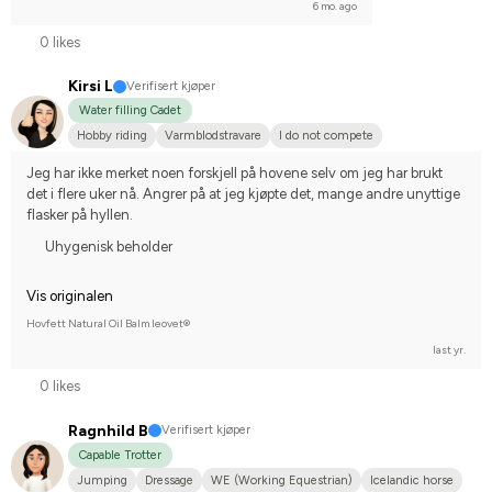
6 mo. ago
0 likes
Kirsi L
Verifisert kjøper
Water filling Cadet
Hobby riding
Varmblodstravare
I do not compete
Jeg har ikke merket noen forskjell på hovene selv om jeg har brukt 
det i flere uker nå. Angrer på at jeg kjøpte det, mange andre unyttige 
flasker på hyllen.
Uhygenisk beholder
Vis originalen
Hovfett Natural Oil Balm leovet®
last yr.
0 likes
Ragnhild B
Verifisert kjøper
Capable Trotter
Jumping
Dressage
WE (Working Equestrian)
Icelandic horse