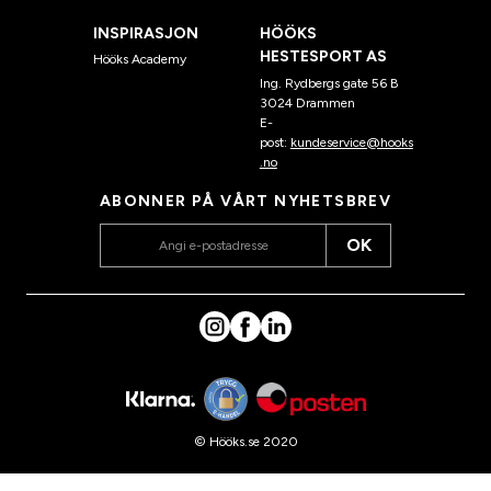
INSPIRASJON
HÖÖKS
HESTESPORT AS
Hööks Academy
Ing. Rydbergs gate 56 B
3024 Drammen
E-
post:
kundeservice@hooks
.no
ABONNER PÅ VÅRT NYHETSBREV
OK
© Hööks.se 2020