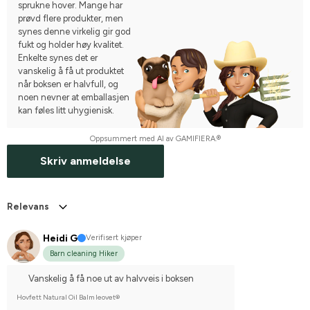
sprukne hover. Mange har
prøvd flere produkter, men
synes denne virkelig gir god
fukt og holder høy kvalitet.
Enkelte synes det er
vanskelig å få ut produktet
når boksen er halvfull, og
noen nevner at emballasjen
kan føles litt uhygienisk.
Oppsummert med AI av GAMIFIERA.®
Skriv anmeldelse
Relevans
Heidi G
Verifisert kjøper
Barn cleaning Hiker
Vanskelig å få noe ut av halvveis i boksen
Hovfett Natural Oil Balm leovet®