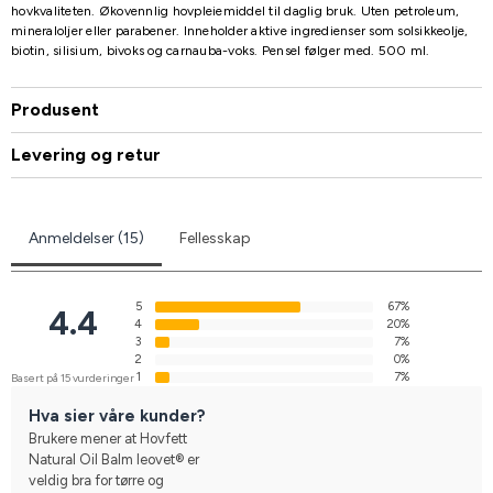
hovkvaliteten. Økovennlig hovpleiemiddel til daglig bruk. Uten petroleum,
mineraloljer eller parabener. Inneholder aktive ingredienser som solsikkeolje,
biotin, silisium, bivoks og carnauba-voks. Pensel følger med. 500 ml.
Produsent
Levering og retur
Anmeldelser (15)
Fellesskap
5
67%
4.4
4
20%
3
7%
2
0%
1
7%
Basert på 15 vurderinger
Hva sier våre kunder?
Brukere mener at Hovfett
Natural Oil Balm leovet® er
veldig bra for tørre og