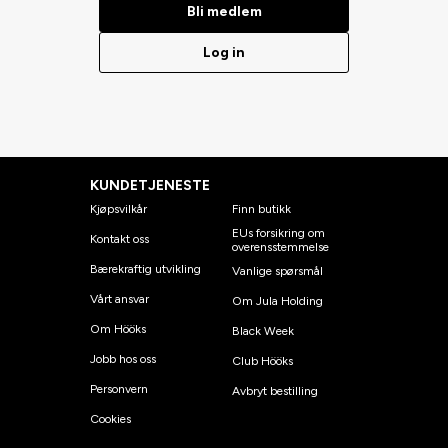
Bli medlem
Log in
KUNDETJENESTE
Kjøpsvilkår
Finn butikk
EUs forsikring om
Kontakt oss
overensstemmelse
Bærekraftig utvikling
Vanlige spørsmål
Vårt ansvar
Om Jula Holding
Om Hööks
Black Week
Jobb hos oss
Club Hööks
Personvern
Avbryt bestilling
Cookies