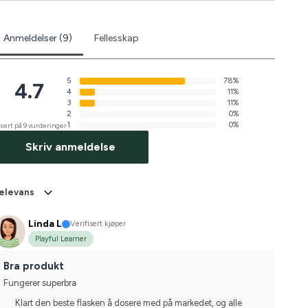
Anmeldelser (9)
Fellesskap
5
78%
4.7
4
11%
3
11%
2
0%
1
0%
sert på 9 vurderinger
Skriv anmeldelse
elevans
Linda L
Verifisert kjøper
Playful Learner
Bra produkt
Fungerer superbra
Klart den beste flasken å dosere med på markedet, og alle