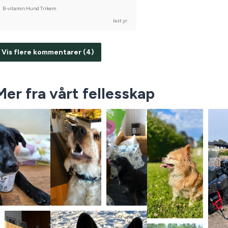
B-vitamin Hund Trikem
last yr.
Vis flere kommentarer (4)
Mer fra vårt fellesskap