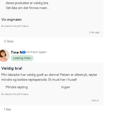
deres produkter er veldig bra
Vet ikke om det finnes noen...
Vis originalen
B-vitamin Hund Trikem
3 mo. ago
0 likes
Tine N
Verifisert kjøper
Leading Hiker
Veldig bra!
Min labrador har veldig godt av denne! Pelsen er silkemyk, røyter 
mindre og kortere røyteperiode. Et must her i huset!
Mindre røyting
Ingen
B-vitamin Hund Trikem
last yr.
1 like