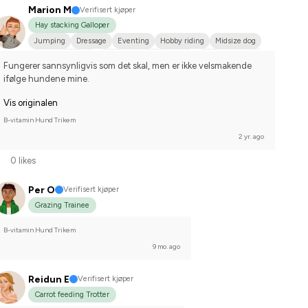
Marion M
Verifisert kjøper
Hay stacking Galloper
Jumping
Dressage
Eventing
Hobby riding
Midsize dog
Engelskt fullblod
Svenskt varmblod (SWB)
I do not compete
Fungerer sannsynligvis som det skal, men er ikke velsmakende 
ifølge hundene mine.
Vis originalen
B-vitamin Hund Trikem
2 yr. ago
0 likes
Per O
Verifisert kjøper
Grazing Trainee
B-vitamin Hund Trikem
9 mo. ago
Reidun E
Verifisert kjøper
Carrot feeding Trotter