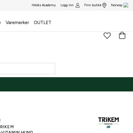
Logg inn
Finn butikk
Hööks Academy
Norway
e
Varemerker
OUTLET
)
RIKEM
-VITAMIN HUND