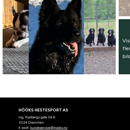
Vis 
fle
bil
HÖÖKS HESTESPORT AS
Ing. Rydbergs gate 56 B
3024 Drammen
E-post:
kundeservice@hooks.no