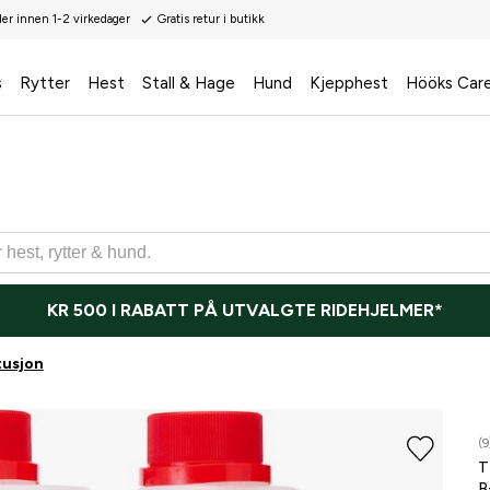
der innen 1-2 virkedager
Gratis retur i butikk
s
Rytter
Hest
Stall & Hage
Hund
Kjepphest
Hööks Car
KR 500 I RABATT PÅ UTVALGTE RIDEHJELMER*
tusjon
(9
T
B