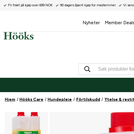
Fri frakt på kjøp over 699 NOK
90 dagers åpent kjøp for medlemmer
Vi sen
Nyheter
Member Deal
Hjem
Hööks Care
Hundepleie
Fôrtilskudd
Ytelse & resti