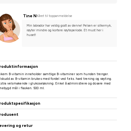
Tine N
Kåret til toppanmeldelse
Min labrador har veldig godt av denne! Pelsen er silkemyk, 
røyter mindre og kortere røyteperiode. Et must her i 
huset!
roduktinformasjon
rikem B-vitamin inneholder samtlige B-vitaminer som hunden trenger.
lskudd av B-vitamin brukes med fordel ved f.eks. hard trening og røyting.
stra velsmakende i glukoseløsning. Enkel å administrere og dosere med
nebygd mål i flasken. 500 ml.
roduktspesifikasjon
rodusent
evering og retur