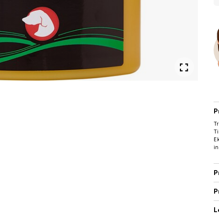
P
T
Ti
Ek
in
P
P
L