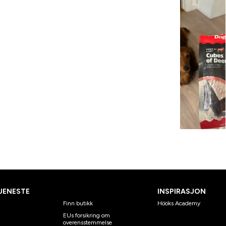
JENESTE
INSPIRASJON
Finn butikk
Hööks Academy
EUs forsikring om
overensstemmelse