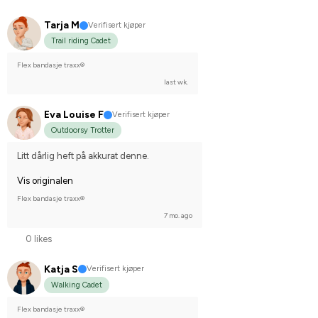
Tarja M
Verifisert kjøper
Trail riding Cadet
Flex bandasje traxx®
last wk.
Eva Louise F
Verifisert kjøper
Outdoorsy Trotter
Litt dårlig heft på akkurat denne.
Vis originalen
Flex bandasje traxx®
7 mo. ago
0 likes
Katja S
Verifisert kjøper
Walking Cadet
Flex bandasje traxx®