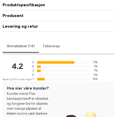
Produktspesifikasjon
Produsent
Levering og retur
Anmeldelser (14)
Fellesskap
5
71%
4.2
4
7%
3
7%
2
0%
1
14%
Basert på 14 vurderinger
Hva sier våre kunder?
Kunder mener Flex
bandasje traxx® er slitesterk
og fungerer bra for sårpleie,
men mange påpeker at
kleben kunne vært sterkere.