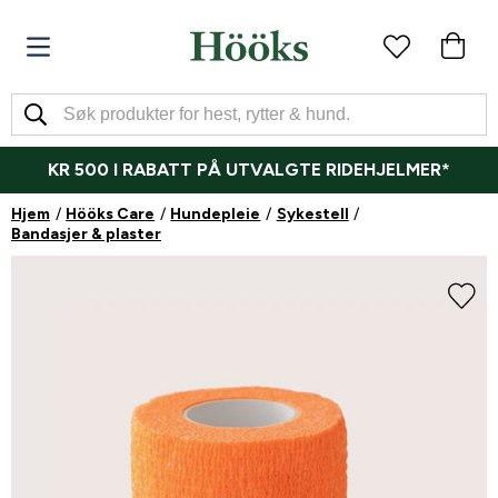
KR 500 I RABATT PÅ UTVALGTE RIDEHJELMER*
Hjem
Hööks Care
Hundepleie
Sykestell
Bandasjer & plaster