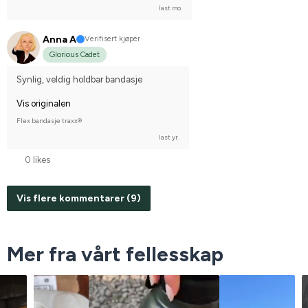
last mo.
Anna A
Verifisert kjøper
Glorious Cadet
Synlig, veldig holdbar bandasje
Vis originalen
Flex bandasje traxx®
last yr.
0 likes
Vis flere kommentarer (9)
Mer fra vårt fellesskap