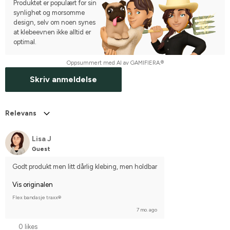
Produktet er populært for sin
synlighet og morsomme
design, selv om noen synes
at klebeevnen ikke alltid er
optimal.
Oppsummert med AI av GAMIFIERA.®
Skriv anmeldelse
Relevans
Lisa J
Guest
Godt produkt men litt dårlig klebing, men holdbar
Vis originalen
Flex bandasje traxx®
7 mo. ago
0 likes