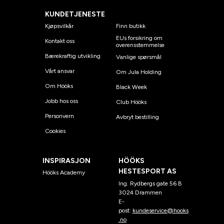
KUNDETJENESTE
Kjøpsvilkår
Finn butikk
EUs forsikring om
Kontakt oss
overensstemmelse
Bærekraftig utvikling
Vanlige spørsmål
Vårt ansvar
Om Jula Holding
Om Hööks
Black Week
Jobb hos oss
Club Hööks
Personvern
Avbryt bestilling
Cookies
INSPIRASJON
HÖÖKS
HESTESPORT AS
Hööks Academy
Ing. Rydbergs gate 56 B
3024 Drammen
E-
post:
kundeservice@hooks
.no