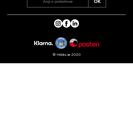
OK
© Hööks.se 2020