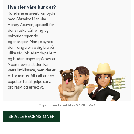
skjæres bort, da det dempet seg etter noen dager. Fra infisert 
Hva sier våre kunder?
til fint og helbredet sår på ca 1,5 uke. Byttet forbinding og fylte 
Kundene er svært fornøyde
på med mer honning ca hver tredje dag. Bandagerte med en 
med Sårsalve Manuka
elastisk bandasje for å holde det på plass. Kan virkelig anbefale!!
Honey Activon, spesielt for
dens raske sårheling og
bakteriedrepende
egenskaper. Mange synes
den fungerer veldig bra på
ulike sår, inkludert dype kutt
og hudirritasjoner på hester.
Noen nevner at den kan
være litt klissete, men det er
et lite minus. Alt i alt er den
populær for å hjelpe sår å
gro raskt og effektivt.
Oppsummert med AI av GAMIFIERA.®
SE ALLE RECENSIONER