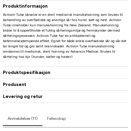
Produktinformasjon
Activon Tube sårsalve er en steril medisinsk manukahonning som brukes til
behandling av overfladiske og alvorlige sår hos hund, katt og hest. Activon
Tube inneholder kun manukahonning fra New Zealand. Manukahonning
bidrar til å opprettholde et fuktig sårhelingsmiljø og fremskynder dermed
sårhelingsprosessen. Activon Tube har en antibakteriell og
betennelsesdempende effekt. Egnet for både enkle overfladiske sår og sår det
tar lengre tid og gro samt brannskader. Activon Tube manukahonning
omdannes til medisinsk, steril honning av Advancis Medical. Brukes til
sårheling hos dyr (hunder, katter og hester).
Produktspesifikasjon
Produsent
Levering og retur
Anmeldelser (11)
Fellesskap