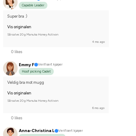
Capable Leader
Super bra :)
Vis originalen
Sårsalve 20 g Manuka Honey Activon
4 mo. ago
0 likes
Emmy F
Verifisert kjøper
Hoof picking Cadet
Veldig bra mot mugg
Vis originalen
Sårsalve 20 g Manuka Honey Activon
6 mo. ago
0 likes
Anna-Christina L
Verifisert kjøper