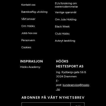
EUs forsikring om
Kontakt oss
overensstemmelse
Bærekraftig utvikling
Vanlige spørsmål
Vårt ansvar
Om Jula Holding
Om Hööks
Black Week
Jobb hos oss
Club Hööks
Personvern
Avbryt bestilling
Cookies
INSPIRASJON
HÖÖKS
HESTESPORT AS
Hööks Academy
Ing. Rydbergs gate 56 B
3024 Drammen
E-
post:
kundeservice@hooks
.no
ABONNER PÅ VÅRT NYHETSBREV