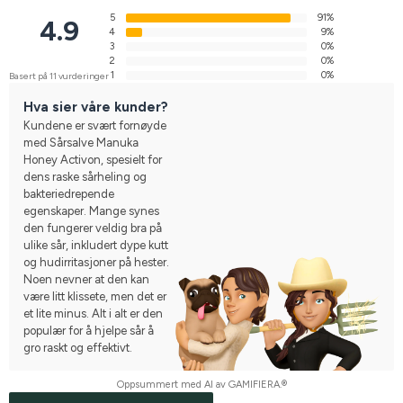
5
91%
4.9
4
9%
3
0%
2
0%
1
0%
Basert på 11 vurderinger
Hva sier våre kunder?
Kundene er svært fornøyde
med Sårsalve Manuka
Honey Activon, spesielt for
dens raske sårheling og
bakteriedrepende
egenskaper. Mange synes
den fungerer veldig bra på
ulike sår, inkludert dype kutt
og hudirritasjoner på hester.
Noen nevner at den kan
være litt klissete, men det er
et lite minus. Alt i alt er den
populær for å hjelpe sår å
gro raskt og effektivt.
Oppsummert med AI av GAMIFIERA.®