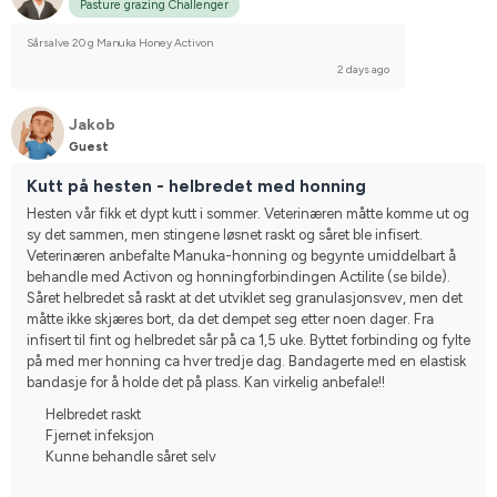
Pasture grazing Challenger
Sårsalve 20 g Manuka Honey Activon
2 days ago
Jakob
Guest
Kutt på hesten - helbredet med honning
Hesten vår fikk et dypt kutt i sommer. Veterinæren måtte komme ut og 
sy det sammen, men stingene løsnet raskt og såret ble infisert. 
Veterinæren anbefalte Manuka-honning og begynte umiddelbart å 
behandle med Activon og honningforbindingen Actilite (se bilde). 
Såret helbredet så raskt at det utviklet seg granulasjonsvev, men det 
måtte ikke skjæres bort, da det dempet seg etter noen dager. Fra 
infisert til fint og helbredet sår på ca 1,5 uke. Byttet forbinding og fylte 
på med mer honning ca hver tredje dag. Bandagerte med en elastisk 
bandasje for å holde det på plass. Kan virkelig anbefale!!
Helbredet raskt
Fjernet infeksjon
Kunne behandle såret selv