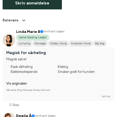
Skriv anmeldelse
Relevans
Linda Marie B
Verifisert kjøper
Carrot feeding Leader
Jumping
Dressage
Hobby riding
Icelandic horse
Big dog
Islandshäst
P.R.E.
Russ
Compete on hobby-level
Magisk for sårheling
Magisk salve!
Rask sårheling
Klebrig
Bakteriedrepende
Smaker godt for hunden
Vis originalen
Sårsalve 20 g Manuka Honey Activon
last mo.
0 likes
Emelie Å
Verifisert kjøper