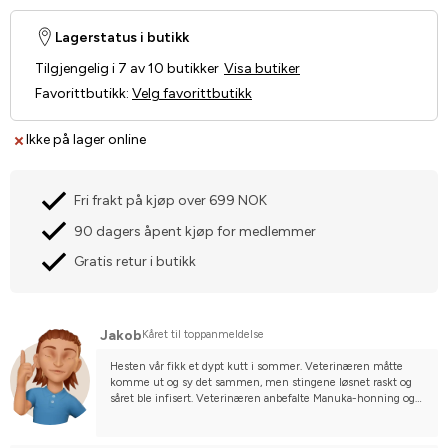
Lagerstatus i butikk
Tilgjengelig i 7 av 10 butikker
Visa butiker
Favorittbutikk
:
Velg favorittbutikk
Ikke på lager online
Fri frakt på kjøp over 699 NOK
90 dagers åpent kjøp for medlemmer
Gratis retur i butikk
Jakob
Kåret til toppanmeldelse
Hesten vår fikk et dypt kutt i sommer. Veterinæren måtte 
komme ut og sy det sammen, men stingene løsnet raskt og 
såret ble infisert. Veterinæren anbefalte Manuka-honning og 
begynte umiddelbart å behandle med Activon og 
honningforbindingen Actilite (se bilde). Såret helbredet så 
raskt at det utviklet seg granulasjonsvev, men det måtte ikke 