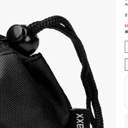
Ar
S
K
I