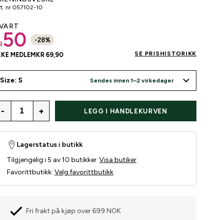
t. nr
057102-10
VART
50
-
28
%
R
SE PRISHISTORIKK
KKE MEDLEM
KR 69,90
Size: S
Sendes innen 1–2 virkedager
-
+
LEGG I HANDLEKURVEN
Lagerstatus i butikk
Tilgjengelig i 5 av 10 butikker
Visa butiker
Favorittbutikk
:
Velg favorittbutikk
Fri frakt på kjøp over 699 NOK