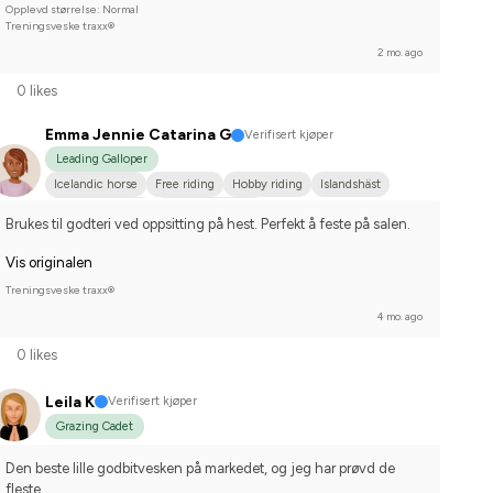
Fjordhäst
Norlandshäst
Annan häst
Islandshäst
Opplevd størrelse: Normal
Treningsveske traxx®
Norsk varmblodshäst
I do not compete
2 mo. ago
0 likes
Emma Jennie Catarina G
Verifisert kjøper
Leading Galloper
Icelandic horse
Free riding
Hobby riding
Islandshäst
Shetlandsponny
I do not compete
Brukes til godteri ved oppsitting på hest. Perfekt å feste på salen.
Vis originalen
Treningsveske traxx®
4 mo. ago
0 likes
Leila K
Verifisert kjøper
Grazing Cadet
Den beste lille godbitvesken på markedet, og jeg har prøvd de 
fleste.