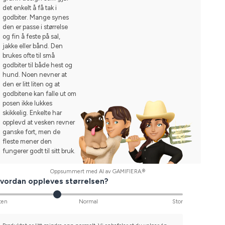
det enkelt å få tak i
godbiter. Mange synes
den er passe i størrelse
og fin å feste på sal,
jakke eller bånd. Den
brukes ofte til små
godbiter til både hest og
hund. Noen nevner at
den er litt liten og at
godbitene kan falle ut om
posen ikke lukkes
skikkelig. Enkelte har
opplevd at vesken revner
ganske fort, men de
fleste mener den
fungerer godt til sitt bruk.
Oppsummert med AI av GAMIFIERA.®
vordan oppleves størrelsen?
ten
Normal
Stor