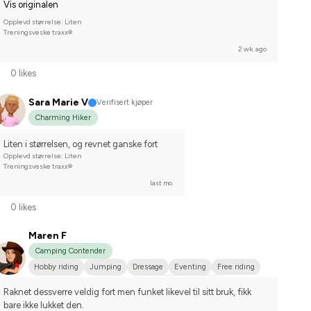
Vis originalen
Opplevd størrelse: Liten
Treningsveske traxx®
2 wk. ago
0 likes
Sara Marie V
Verifisert kjøper
Charming Hiker
Liten i størrelsen, og revnet ganske fort
Opplevd størrelse: Liten
Treningsveske traxx®
last mo.
0 likes
Maren F
Camping Contender
Hobby riding
Jumping
Dressage
Eventing
Free riding
Distance race
Western
WE (Working Equestrian)
Raknet dessverre veldig fort men funket likevel til sitt bruk, fikk 
Varmblodstravare
Kallblodstravare
Arabiskt fullblod
Dølahest
bare ikke lukket den.