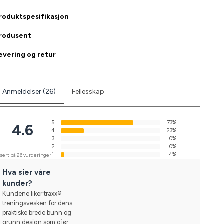
roduktspesifikasjon
rodusent
evering og retur
Anmeldelser (26)
Fellesskap
5
73%
4.6
4
23%
3
0%
2
0%
1
4%
sert på 26 vurderinger
Hva sier våre
kunder?
Kundene liker traxx®
treningsvesken for dens
praktiske brede bunn og
grunn design som gjør