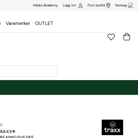
Logg inn
Finn butikk
Hööks Academy
Norway
e
Varemerker
OUTLET
6)
RAXX®
RENINGSVESKE