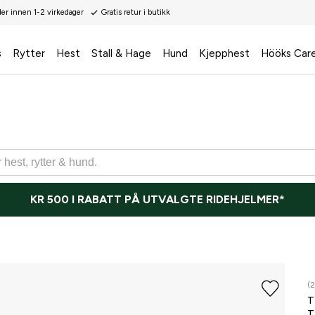
der innen 1-2 virkedager
Gratis retur i butikk
s
Rytter
Hest
Stall & Hage
Hund
Kjepphest
Hööks Car
KR 500 I RABATT PÅ UTVALGTE RIDEHJELMER*
(2
T
T