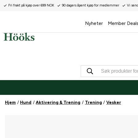
Fri frakt på kjøp over 699 NOK
90 dagers åpent kjøp for medlemmer
Vi sen
Nyheter
Member Deal
Hjem
Hund
Aktivering & Trening
Trening
Vesker