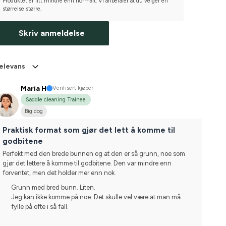
Produktet er litt mindre enn normalt. Vi anbefaler at du velger én
størrelse større.
Skriv anmeldelse
elevans
Maria H
Verifisert kjøper
Saddle cleaning Trainee
Big dog
Praktisk format som gjør det lett å komme til
godbitene
Perfekt med den brede bunnen og at den er så grunn, noe som 
gjør det lettere å komme til godbitene. Den var mindre enn 
forventet, men det holder mer enn nok.
Grunn med bred bunn. Liten.
Jeg kan ikke komme på noe. Det skulle vel være at man må
fylle på ofte i så fall.