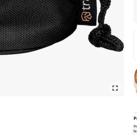
P
Pr
fe