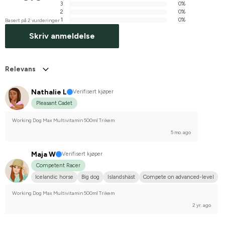
3
0%
2
0%
1
0%
Basert på 2 vurderinger
Skriv anmeldelse
Relevans
Nathalie L
Verifisert kjøper
Pleasant Cadet
Working Dog Max Multivitamin 500ml Trikem
5 mo. ago
Maja W
Verifisert kjøper
Competent Racer
Icelandic horse
Big dog
Islandshäst
Compete on advanced-level
Working Dog Max Multivitamin 500ml Trikem
2 yr. ago