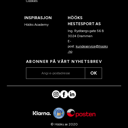
Cookies
INSPIRASJON
HÖÖKS
HESTESPORT AS
Hööks Academy
Ing. Rydbergs gate 56 B
3024 Drammen
E-
post:
kundeservice@hooks
.no
ABONNER PÅ VÅRT NYHETSBREV
OK
© Hööks.se 2020