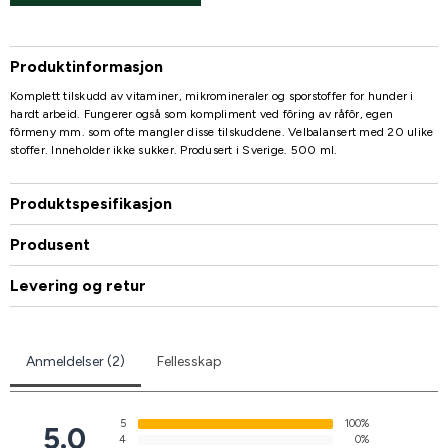
Produktinformasjon
Komplett tilskudd av vitaminer, mikromineraler og sporstoffer for hunder i
hardt arbeid. Fungerer også som kompliment ved fôring av råfôr, egen
fôrmeny mm. som ofte mangler disse tilskuddene. Velbalansert med 20 ulike
stoffer. Inneholder ikke sukker. Produsert i Sverige. 500 ml.
Produktspesifikasjon
Produsent
Levering og retur
Anmeldelser (2)
Fellesskap
5
100%
5.0
4
0%