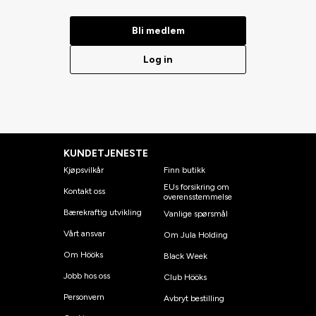
Bli medlem
Log in
KUNDETJENESTE
Kjøpsvilkår
Finn butikk
EUs forsikring om
Kontakt oss
overensstemmelse
Bærekraftig utvikling
Vanlige spørsmål
Vårt ansvar
Om Jula Holding
Om Hööks
Black Week
Jobb hos oss
Club Hööks
Personvern
Avbryt bestilling