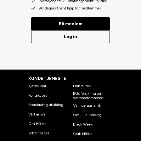
Invitasjoner til klubbarrangement i butikk
90 dagers åpent kjøp for medlemmer
Bli medlem
Log in
KUNDETJENESTE
Kjøpsvilkår
Finn butikk
EUs forsikring om
Kontakt oss
overensstemmelse
Bærekraftig utvikling
Vanlige spørsmål
Vårt ansvar
Om Jula Holding
Om Hööks
Black Week
Jobb hos oss
Club Hööks