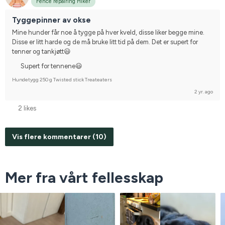
Fence repairing Hiker
Tyggepinner av okse
Mine hunder får noe å tygge på hver kveld, disse liker begge mine. 
Disse er litt harde og de må bruke litt tid på dem. Det er supert for 
tenner og tankjøtt😃
Supert for tennene😃
Hundetygg 250 g Twisted stick Treateaters
2 yr. ago
2 likes
Vis flere kommentarer (10)
Mer fra vårt fellesskap