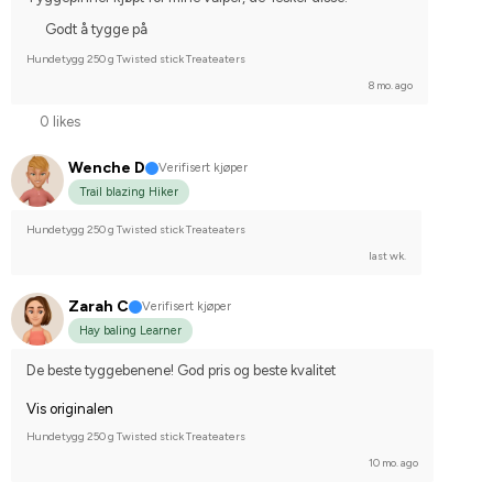
Godt å tygge på
Hundetygg 250 g Twisted stick Treateaters
8 mo. ago
0 likes
Wenche D
Verifisert kjøper
Trail blazing Hiker
Hundetygg 250 g Twisted stick Treateaters
last wk.
Zarah C
Verifisert kjøper
Hay baling Learner
De beste tyggebenene! God pris og beste kvalitet
Vis originalen
Hundetygg 250 g Twisted stick Treateaters
10 mo. ago