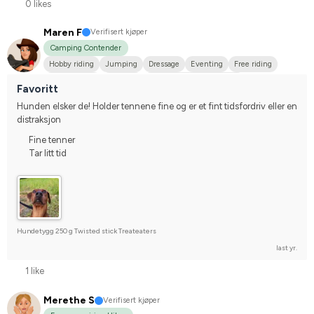
0 likes
Maren F
Verifisert kjøper
Camping Contender
Hobby riding
Jumping
Dressage
Eventing
Free riding
Distance race
Western
WE (Working Equestrian)
Favoritt
Varmblodstravare
Kallblodstravare
Arabiskt fullblod
Dølahest
Hunden elsker de! Holder tennene fine og er et fint tidsfordriv eller en 
Fjordhäst
Norlandshäst
Annan häst
Islandshäst
distraksjon
Norsk varmblodshäst
I do not compete
Fine tenner
Tar litt tid
Hundetygg 250 g Twisted stick Treateaters
last yr.
1 like
Merethe S
Verifisert kjøper