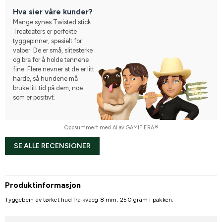
Hva sier våre kunder?
Mange synes Twisted stick
Treateaters er perfekte
tyggepinner, spesielt for
valper. De er små, slitesterke
og bra for å holde tennene
fine. Flere nevner at de er litt
harde, så hundene må
bruke litt tid på dem, noe
som er positivt.
Oppsummert med AI av GAMIFIERA.®
SE ALLE RECENSIONER
Produktinformasjon
Tyggebein av tørket hud fra kvaeg 8 mm. 250 gram i pakken.