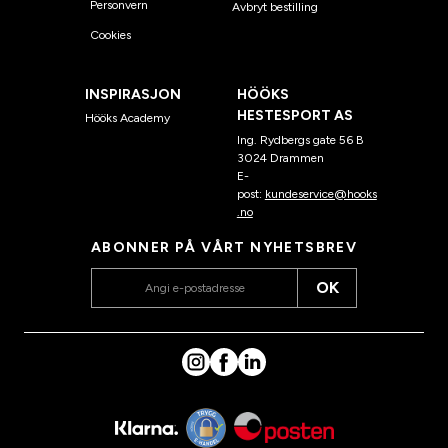
Personvern
Avbryt bestilling
Cookies
INSPIRASJON
HÖÖKS
HESTESPORT AS
Hööks Academy
Ing. Rydbergs gate 56 B
3024 Drammen
E-
post:
kundeservice@hooks
.no
ABONNER PÅ VÅRT NYHETSBREV
OK