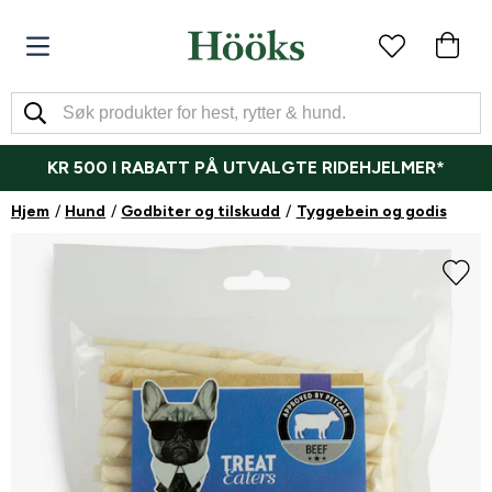
KR 500 I RABATT PÅ UTVALGTE RIDEHJELMER*
Hjem
Hund
Godbiter og tilskudd
Tyggebein og godis