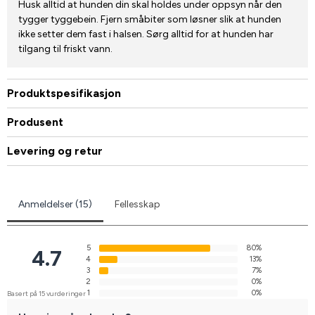
Husk alltid at hunden din skal holdes under oppsyn når den
tygger tyggebein. Fjern småbiter som løsner slik at hunden
ikke setter dem fast i halsen. Sørg alltid for at hunden har
tilgang til friskt vann.
Produktspesifikasjon
Produsent
Levering og retur
Anmeldelser (15)
Fellesskap
5
80%
4.7
4
13%
3
7%
2
0%
1
0%
Basert på 15 vurderinger