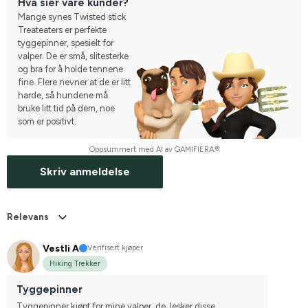
Hva sier våre kunder?
Mange synes Twisted stick
Treateaters er perfekte
tyggepinner, spesielt for
valper. De er små, slitesterke
og bra for å holde tennene
fine. Flere nevner at de er litt
harde, så hundene må
bruke litt tid på dem, noe
som er positivt.
Oppsummert med AI av GAMIFIERA.®
Skriv anmeldelse
Relevans
Vestli A
Verifisert kjøper
Hiking Trekker
Tyggepinner
Tyggepinner kjøpt for mine valper, de  lesker disse.