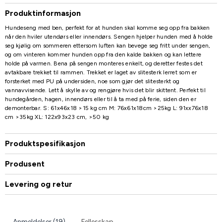
Produktinformasjon
Hundeseng med ben, perfekt for at hunden skal komme seg opp fra bakken
når den hviler utendørs eller innendørs. Sengen hjelper hunden med å holde
seg kjølig om sommeren ettersom luften kan bevege seg fritt under sengen,
og om vinteren kommer hunden opp fra den kalde bakken og kan lettere
holde på varmen. Bena på sengen monteres enkelt, og deretter festes det
avtakbare trekket til rammen. Trekket er laget av slitesterk lerret som er
forsterket med PU på undersiden, noe som gjør det slitesterkt og
vannavvisende. Lett å skylle av og rengjøre hvis det blir skittent. Perfekt til
hundegården, hagen, innendørs eller til å ta med på ferie, siden den er
demonterbar. S: 61x46x18 >15 kg cm M: 76x61x18cm >25kg L: 91xx76x18
cm >35kg XL: 122x93x23 cm, >50 kg
Produktspesifikasjon
Produsent
Levering og retur
Anmeldelser (19)
Fellesskap