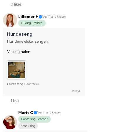
0 likes
Lillemor H
Verifisert kjøper
Hiking Trainee
Hundeseng
Hundene elsker sengen.
Vis originalen
Hundeseng Fido traxx®
last yr.
1 like
Marit O
Verifisert kjøper
Cantering Learner
Small dog