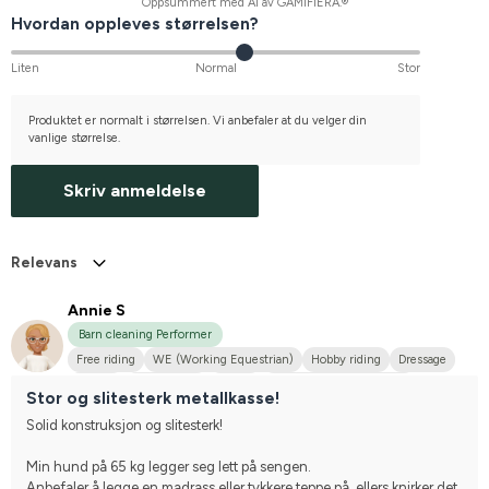
Oppsummert med AI av GAMIFIERA.®
Hvordan oppleves størrelsen?
Liten
Normal
Stor
Produktet er normalt i størrelsen. Vi anbefaler at du velger din
vanlige størrelse.
Skriv anmeldelse
Relevans
Annie S
Barn cleaning Performer
Free riding
WE (Working Equestrian)
Hobby riding
Dressage
Big dog
Irländsk Cob
Tinker
Compete on hobby-level
Stor og slitesterk metallkasse!
Solid konstruksjon og slitesterk!
Min hund på 65 kg legger seg lett på sengen.
Anbefaler å legge en madrass eller tykkere teppe på, ellers knirker det 