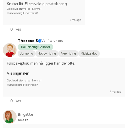
Knirker litt. Ellers veldig praktisk seng.
Opplevd størrelse: Normal
Hundeseng Fido traxx®
7 mo. ago
0 likes
Therese S
Verifisert kjøper
Trail blazing Galloper
Jumping
Hobby riding
Free riding
Midsize dog
Varmblodstravare
Annan häst
Compete on hobby-level
Først skeptisk, men nå ligger han der ofte.
Vis originalen
Opplevd størrelse: Normal
Hundeseng Fido traxx®
7 mo. ago
0 likes
Birgitte
Guest