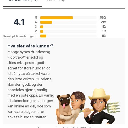
5
58%
4.1
4
21%
3
5%
2
5%
1
11%
Basert på 19 vurderinger
Hva sier våre kunder?
Mange synes Hundeseng
Fido traxx® er solid og
slitesterk, spesielt godt
egnet for store hunder, og
lett å flytte på takket være
den lette vekten. Hundene
liker den godt, og den
anbefales gjerne, særlig
med en pute oppå. En vanlig
tilbakemelding er at sengen
kan knirke en del, noe som
kan være plagsomt for
enkelte hunder i starten.