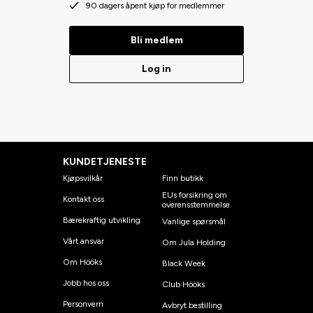
90 dagers åpent kjøp for medlemmer
Bli medlem
Log in
KUNDETJENESTE
Kjøpsvilkår
Finn butikk
EUs forsikring om
Kontakt oss
overensstemmelse
Bærekraftig utvikling
Vanlige spørsmål
Vårt ansvar
Om Jula Holding
Om Hööks
Black Week
Jobb hos oss
Club Hööks
Personvern
Avbryt bestilling