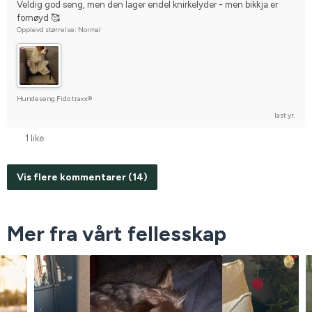
Veldig god seng, men den lager endel knirkelyder - men bikkja er 
fornøyd 🥰
Opplevd størrelse: Normal
Hundeseng Fido traxx®
last yr.
1 like
Vis flere kommentarer (14)
Mer fra vårt fellesskap