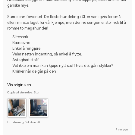
ganske mye.
Større enn forventet. De fleste hundeting i XL er vanligvis for små 
eller i minste laget for vår kjempe, men denne sengen er stor nok til å 
romme to megahunder!
Slitesterk
Bæreevne
Enkel å rengjøre
Veier nesten ingenting, så enkel å flytte.
Avtagbart stoff
Vet ikke om man kan kjøpe nytt stoff hvis det går i stykker?
Knirker når de går på den
Vis originalen
Opplevd størrelse: Stor
Hundeseng Fido traxx®
7 mo. ago