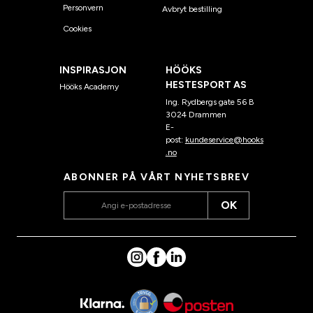
Personvern
Avbryt bestilling
Cookies
INSPIRASJON
HÖÖKS
HESTESPORT AS
Hööks Academy
Ing. Rydbergs gate 56 B
3024 Drammen
E-
post:
kundeservice@hooks
.no
ABONNER PÅ VÅRT NYHETSBREV
OK