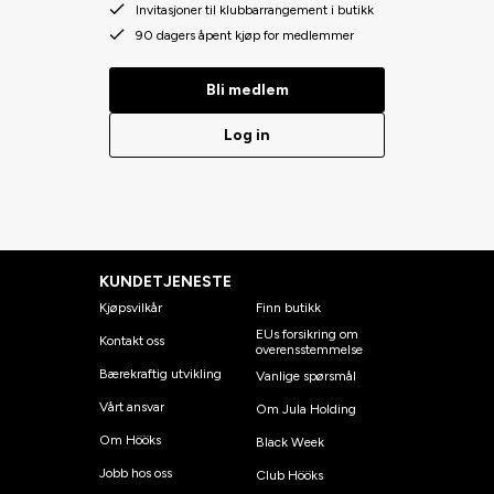
Invitasjoner til klubbarrangement i butikk
90 dagers åpent kjøp for medlemmer
Bli medlem
Log in
KUNDETJENESTE
Kjøpsvilkår
Finn butikk
EUs forsikring om
Kontakt oss
overensstemmelse
Bærekraftig utvikling
Vanlige spørsmål
Vårt ansvar
Om Jula Holding
Om Hööks
Black Week
Jobb hos oss
Club Hööks