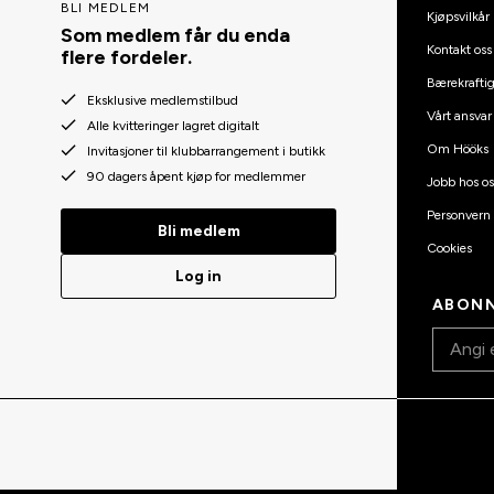
BLI MEDLEM
Kjøpsvilkår
Som medlem får du enda
Kontakt oss
flere fordeler.
Bærekraftig
Eksklusive medlemstilbud
Vårt ansvar
Alle kvitteringer lagret digitalt
Om Hööks
Invitasjoner til klubbarrangement i butikk
90 dagers åpent kjøp for medlemmer
Jobb hos os
Personvern
Bli medlem
Cookies
Log in
ABONN