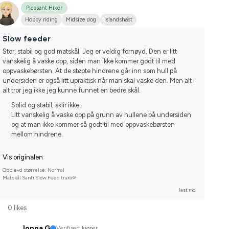
Pleasant Hiker
Hobby riding
Midsize dog
Islandshäst
Slow feeder
Stor, stabil og god matskål. Jeg er veldig fornøyd. Den er litt 
vanskelig å vaske opp, siden man ikke kommer godt til med 
oppvaskebørsten. At de støpte hindrene går inn som hull på 
undersiden er også litt upraktisk når man skal vaske den. Men alt i 
alt tror jeg ikke jeg kunne funnet en bedre skål.
Solid og stabil, sklir ikke.
Litt vanskelig å vaske opp på grunn av hullene på undersiden
og at man ikke kommer så godt til med oppvaskebørsten
mellom hindrene.
Vis originalen
Opplevd størrelse: Normal
Matskål Santi Slow Feed traxx®
last mo.
0 likes
Jonna G
Verifisert kjøper