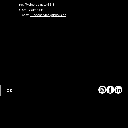
Ing. Rydbergs gate 56 B
3024 Drammen
E-post:
kundeservice@hooks.no
OK