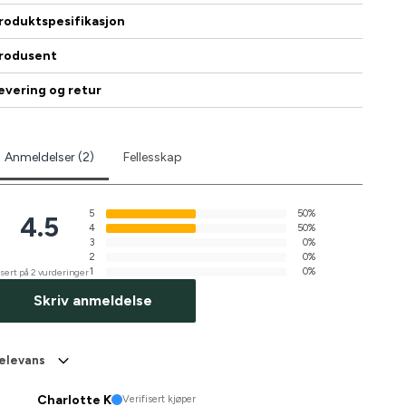
roduktspesifikasjon
rodusent
evering og retur
Anmeldelser (2)
Fellesskap
5
50%
4.5
4
50%
3
0%
2
0%
1
0%
sert på 2 vurderinger
Skriv anmeldelse
elevans
Charlotte K
Verifisert kjøper