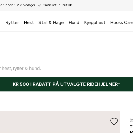
der innen 1-2 virkedager
Gratis retur i butikk
s
Rytter
Hest
Stall & Hage
Hund
Kjepphest
Hööks Car
KR 500 I RABATT PÅ UTVALGTE RIDEHJELMER*
(2
T
M