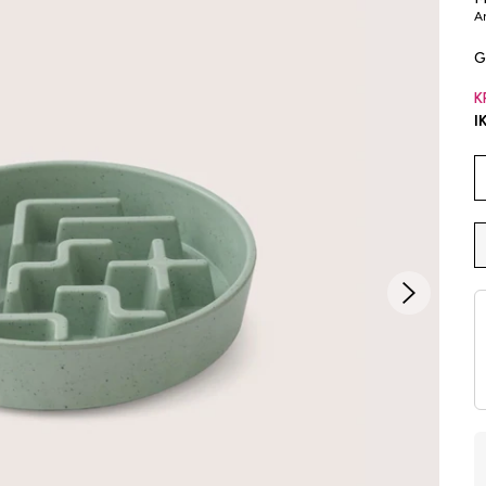
Ar
K
I