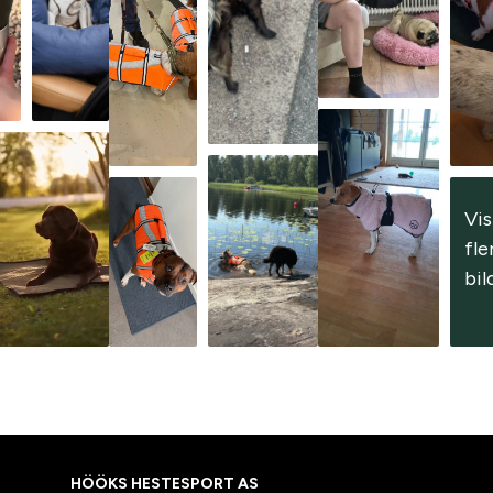
Vis 
fle
bil
HÖÖKS HESTESPORT AS