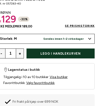
t. nr
057263-40
GRØNN
129
-
30
%
R
SE PRISHISTORIKK
KKE MEDLEM
KR 189,00
Storlek: M
Sendes innen 1–2 virkedager
-
+
LEGG I HANDLEKURVEN
Lagerstatus i butikk
Tilgjengelig i 10 av 10 butikker
Visa butiker
Favorittbutikk
:
Velg favorittbutikk
Fri frakt på kjøp over 699 NOK