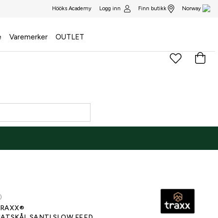
Logg inn
Finn butikk
Hööks Academy
Norway
e
Varemerker
OUTLET
)
RAXX®
ATSKÅL SANTI SLOW FEED