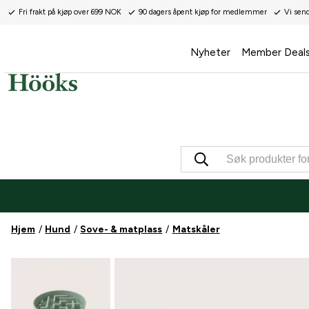
Fri frakt på kjøp over 699 NOK
90 dagers åpent kjøp for medlemmer
Vi sen
Nyheter
Member Deal
Hjem
Hund
Sove- & matplass
Matskåler