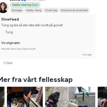
Saddle cleaning Guru
Dressage
Hobby riding
Small dog
Nordsvensk brukshäst
I do not compete
Slowfeed
Tung og bra så den ikke sklir rundt på gulvet!
Tung
Vis originalen
Matskål Santi Slow Feed traxx®
3 mo. ago
0 likes
Mer fra vårt fellesskap