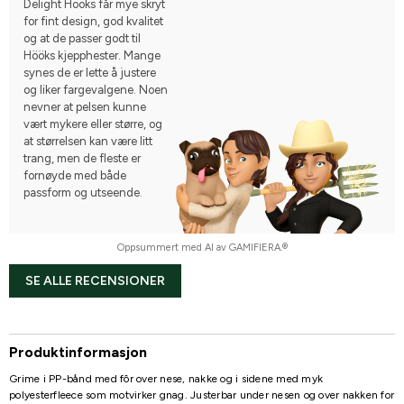
Delight Hööks får mye skryt
for fint design, god kvalitet
og at de passer godt til
Hööks kjepphester. Mange
synes de er lette å justere
og liker fargevalgene. Noen
nevner at pelsen kunne
vært mykere eller større, og
at størrelsen kan være litt
trang, men de fleste er
fornøyde med både
passform og utseende.
Oppsummert med AI av GAMIFIERA.®
SE ALLE RECENSIONER
Produktinformasjon
Grime i PP-bånd med fôr over nese, nakke og i sidene med myk
polyesterfleece som motvirker gnag. Justerbar under nesen og over nakken for