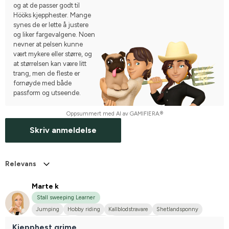
og at de passer godt til
Hööks kjepphester. Mange
synes de er lette å justere
og liker fargevalgene. Noen
nevner at pelsen kunne
vært mykere eller større, og
at størrelsen kan være litt
trang, men de fleste er
fornøyde med både
passform og utseende.
Oppsummert med AI av GAMIFIERA.®
Skriv anmeldelse
Relevans
Marte k
Stall sweeping Learner
Jumping
Hobby riding
Kallblodstravare
Shetlandsponny
Welshponny
Annan häst
I do not compete
Kjepphest grime