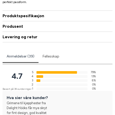
perfekt passform.
Produktspesifikasjon
Produsent
Levering og retur
Anmeldelser (39)
Fellesskap
5
79%
4.7
4
13%
3
8%
2
0%
1
0%
Basert på 39 vurderinger
Hva sier våre kunder?
Grimene til kjepphester fra
Delight Hööks får mye skryt
for fint design, god kvalitet