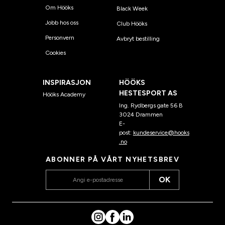
Om Hööks
Black Week
Jobb hos oss
Club Hööks
Personvern
Avbryt bestilling
Cookies
INSPIRASJON
HÖÖKS
HESTESPORT AS
Hööks Academy
Ing. Rydbergs gate 56 B
3024 Drammen
E-
post:
kundeservice@hooks
.no
ABONNER PÅ VÅRT NYHETSBREV
OK