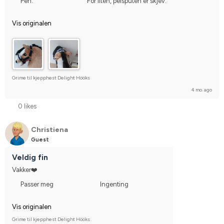
Pen.
For liten, pelsputen er skjev.
Vis originalen
Grime til kjepphest Delight Hööks
4 mo. ago
0 likes
Christiena
Guest
Veldig fin
Vakker❤️
Passer meg
Ingenting
Vis originalen
Grime til kjepphest Delight Hööks