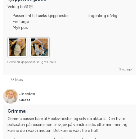
Veldig fin🫶🏻
Passer fint til høøks kjepphester
Ingenting dårlig
Fin farge
Myk pus
Grime til kjepphest Delight Hööks
3 mo. ago
0 likes
Jessica
Guest
Grimma
Grimma passer bare til Hööks-hester, og selv da akkurat. Den hvite 
pelsputen på nesereimen er skjev på venstre side; etter min mening 
kunne den vært i midten. Det kunne vært flere hull.