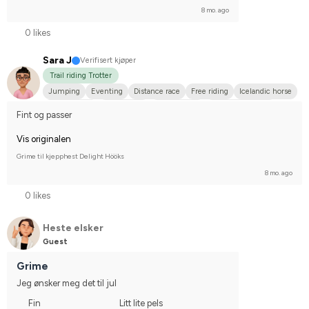
8 mo. ago
0 likes
Sara J
Verifisert kjøper
Trail riding Trotter
Jumping
Eventing
Distance race
Free riding
Icelandic horse
Hobby riding
Midsize dog
Welshponny
Varmblodstravare
Fint og passer
Svenskt varmblod (SWB)
Svensk ridponny
Shetlandsponny
Vis originalen
Russ
Norlandshäst
New Forest Ponny
Korsningsponny
Kallblodstravare
Irländsk Sportponny
Holländskt varmblod (KWPN)
Grime til kjepphest Delight Hööks
Fjordhäst
Estnisk Häst
Engelskt fullblod
Dansk sportponny
8 mo. ago
I do not compete
0 likes
Heste elsker
Guest
Grime
Jeg ønsker meg det til jul
Fin
Litt lite pels