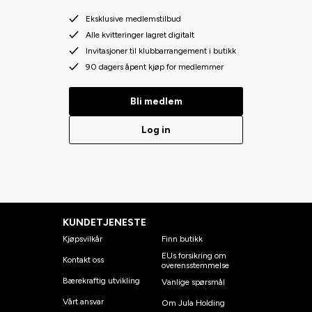
Eksklusive medlemstilbud
Alle kvitteringer lagret digitalt
Invitasjoner til klubbarrangement i butikk
90 dagers åpent kjøp for medlemmer
Bli medlem
Log in
KUNDETJENESTE
Kjøpsvilkår
Finn butikk
EUs forsikring om
Kontakt oss
overensstemmelse
Bærekraftig utvikling
Vanlige spørsmål
Vårt ansvar
Om Jula Holding