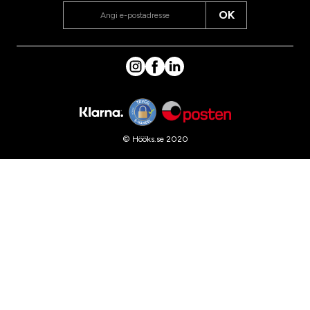
OK
© Hööks.se 2020