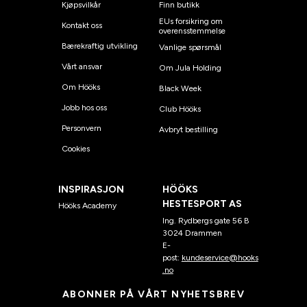
Kjøpsvilkår
Finn butikk
EUs forsikring om
Kontakt oss
overensstemmelse
Bærekraftig utvikling
Vanlige spørsmål
Vårt ansvar
Om Jula Holding
Om Hööks
Black Week
Jobb hos oss
Club Hööks
Personvern
Avbryt bestilling
Cookies
INSPIRASJON
HÖÖKS
HESTESPORT AS
Hööks Academy
Ing. Rydbergs gate 56 B
3024 Drammen
E-
post:
kundeservice@hooks
.no
ABONNER PÅ VÅRT NYHETSBREV