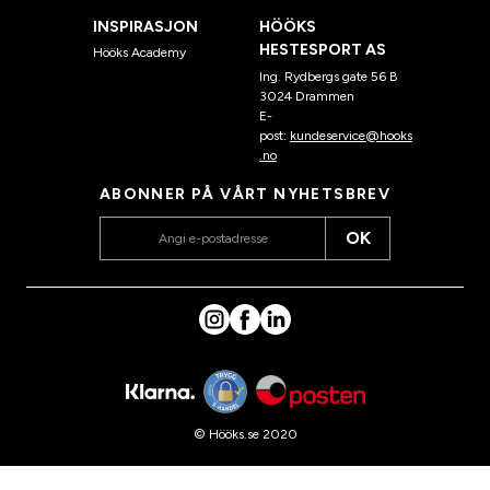
INSPIRASJON
HÖÖKS
HESTESPORT AS
Hööks Academy
Ing. Rydbergs gate 56 B
3024 Drammen
E-
post:
kundeservice@hooks
.no
ABONNER PÅ VÅRT NYHETSBREV
OK
© Hööks.se 2020