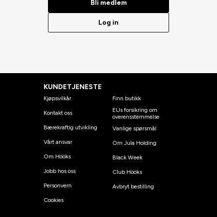
Bli medlem
Log in
KUNDETJENESTE
Kjøpsvilkår
Finn butikk
EUs forsikring om
Kontakt oss
overensstemmelse
Bærekraftig utvikling
Vanlige spørsmål
Vårt ansvar
Om Jula Holding
Om Hööks
Black Week
Jobb hos oss
Club Hööks
Personvern
Avbryt bestilling
Cookies