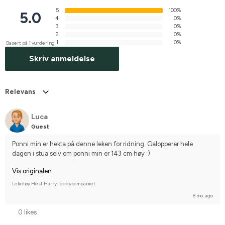
5
100%
5.0
4
0%
3
0%
2
0%
1
0%
Basert på 1 vurdering
Skriv anmeldelse
Relevans
Luca
Guest
Ponni min er hekta på denne leken for ridning. Galopperer hele 
dagen i stua selv om ponni min er 143 cm høy :)
Vis originalen
Leketøy Hest Harry Teddykompaniet
8 mo. ago
0 likes