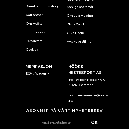
overensstemmelse
Bærekraftig utvikling
Vanlige spørsmål
Vårt ansvar
Om Jula Holding
Om Hööks
Black Week
Jobb hos oss
Club Hööks
Personvern
Avbryt bestilling
Cookies
INSPIRASJON
HÖÖKS
HESTESPORT AS
Hööks Academy
Ing. Rydbergs gate 56 B
3024 Drammen
E-
post:
kundeservice@hooks
.no
ABONNER PÅ VÅRT NYHETSBREV
OK