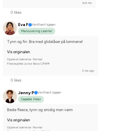
last mo.
0 likes
Eva F
Verifisert kjøper
Manouvering Learner
Tynn og fin. Bra med glidelåser på lommene!
Vis originalen
Opplevd størrelse: Normal
Fleecejakke Junior Basic CRW®
2 mo. ago
0 likes
Jenny P
Verifisert kjøper
Capable Hiker
Beste fleece, tynn og smidig men varm
Vis originalen
Opplevd størrelse: Normal