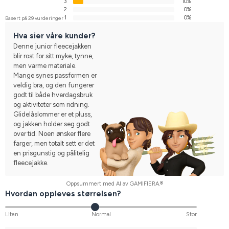
3
10%
2
0%
1
0%
Basert på 29 vurderinger
Hva sier våre kunder?
Denne junior fleecejakken
blir rost for sitt myke, tynne,
men varme materiale.
Mange synes passformen er
veldig bra, og den fungerer
godt til både hverdagsbruk
og aktiviteter som ridning.
Glidelåslommer er et pluss,
og jakken holder seg godt
over tid. Noen ønsker flere
farger, men totalt sett er det
en prisgunstig og pålitelig
fleecejakke.
Oppsummert med AI av GAMIFIERA.®
Hvordan oppleves størrelsen?
Liten
Normal
Stor