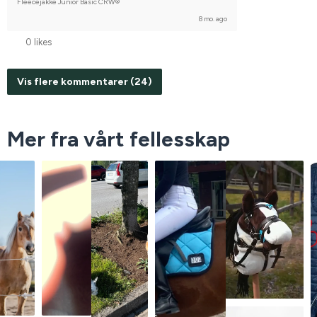
Fleecejakke Junior Basic CRW®
8 mo. ago
0 likes
Vis flere kommentarer (24)
Mer fra vårt fellesskap