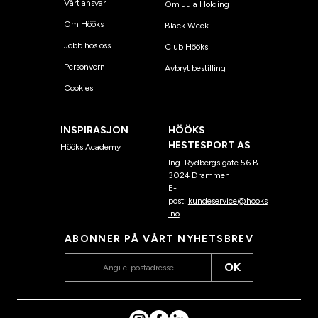
Vårt ansvar
Om Jula Holding
Om Hööks
Black Week
Jobb hos oss
Club Hööks
Personvern
Avbryt bestilling
Cookies
INSPIRASJON
HÖÖKS
HESTESPORT AS
Hööks Academy
Ing. Rydbergs gate 56 B
3024 Drammen
E-
post:
kundeservice@hooks
.no
ABONNER PÅ VÅRT NYHETSBREV
OK