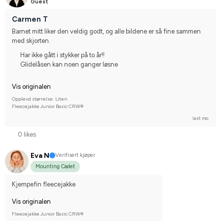
Guest
Carmen T
Barnet mitt liker den veldig godt, og alle bildene er så fine sammen 
med skjorten.
Har ikke gått i stykker på to år!!
Glidelåsen kan noen ganger løsne
Vis originalen
Opplevd størrelse: Liten
Fleecejakke Junior Basic CRW®
last mo.
0 likes
Eva N
Verifisert kjøper
Mounting Cadet
Kjempefin fleecejakke
Vis originalen
Fleecejakke Junior Basic CRW®