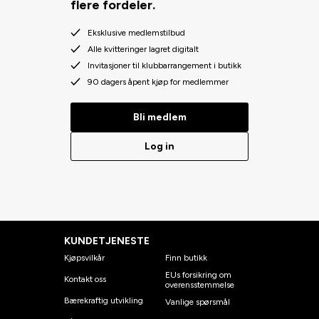
flere fordeler.
Eksklusive medlemstilbud
Alle kvitteringer lagret digitalt
Invitasjoner til klubbarrangement i butikk
90 dagers åpent kjøp for medlemmer
Bli medlem
Log in
KUNDETJENESTE
Kjøpsvilkår
Finn butikk
EUs forsikring om
Kontakt oss
overensstemmelse
Bærekraftig utvikling
Vanlige spørsmål