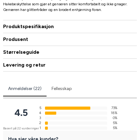
Hakebeskyttelse som gjør at genseren sitter komfortabelt og ikke gnager.
Genseren har glittertråder og en brodert enhjørning foran.
Produktspesifikasjon
Produsent
Størrelseguide
Levering og retur
Anmeldelser (22)
Fellesskap
5
73%
4.5
4
18%
3
0%
2
5%
1
5%
Basert på 22 vurderinger
Hva sier våre kunder?