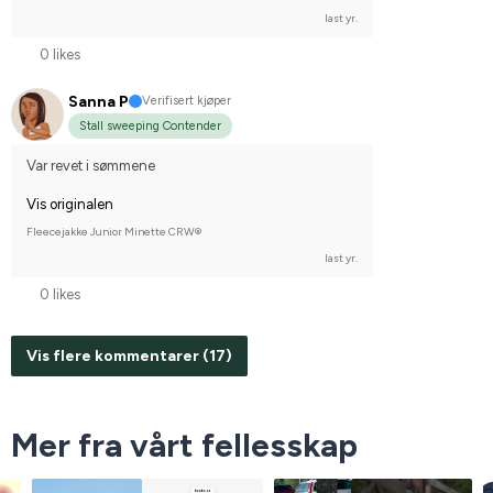
last yr.
0 likes
Sanna P
Verifisert kjøper
Stall sweeping Contender
Var revet i sømmene
Vis originalen
Fleecejakke Junior Minette CRW®
last yr.
0 likes
Vis flere kommentarer (17)
Mer fra vårt fellesskap