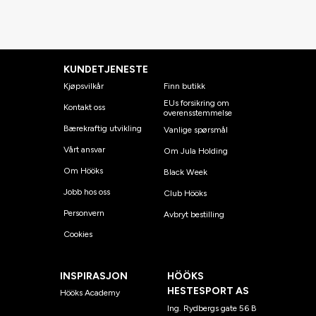
KUNDETJENESTE
Kjøpsvilkår
Finn butikk
EUs forsikring om
Kontakt oss
overensstemmelse
Bærekraftig utvikling
Vanlige spørsmål
Vårt ansvar
Om Jula Holding
Om Hööks
Black Week
Jobb hos oss
Club Hööks
Personvern
Avbryt bestilling
Cookies
INSPIRASJON
HÖÖKS
HESTESPORT AS
Hööks Academy
Ing. Rydbergs gate 56 B