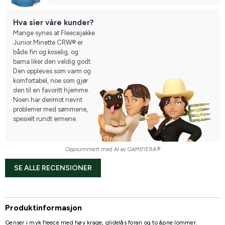
Hva sier våre kunder?
Mange synes at Fleecejakke
Junior Minette CRW® er
både fin og koselig, og
barna liker den veldig godt.
Den oppleves som varm og
komfortabel, noe som gjør
den til en favoritt hjemme.
Noen har derimot nevnt
problemer med sømmene,
spesielt rundt ermene.
Oppsummert med AI av GAMIFIERA.®
SE ALLE RECENSIONER
Produktinformasjon
Genser i myk fleece med høy krage, glidelås foran og to åpne lommer.