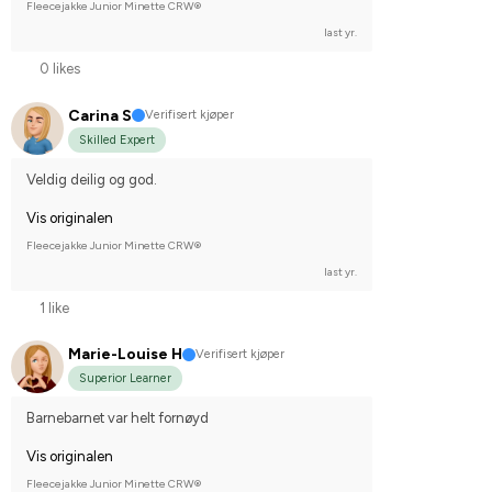
Fleecejakke Junior Minette CRW®
last yr.
0 likes
Carina S
Verifisert kjøper
Skilled Expert
Veldig deilig og god.
Vis originalen
Fleecejakke Junior Minette CRW®
last yr.
1 like
Marie-Louise H
Verifisert kjøper
Superior Learner
Barnebarnet var helt fornøyd
Vis originalen
Fleecejakke Junior Minette CRW®