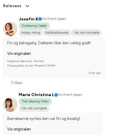
Relevans
Josefin K
Verifisert kjøper
Outdoorsy Cadet
Hobby riding
Kallblodstravare
I do not compete
Fin og behagelig. Datteren liker den veldig godt!
Vis originalen
Opplevd størrelse: Normal
Fleecejakke Junior Minette CRW®
8 mo. ago
0 likes
Marie Christina L
Verifisert kjøper
Trail blazing Hiker
I do not compete
Barnebarnet syntes den var fin og koselig!
Vis originalen