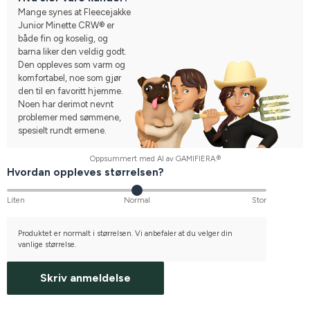
Mange synes at Fleecejakke
Junior Minette CRW® er
både fin og koselig, og
barna liker den veldig godt.
Den oppleves som varm og
komfortabel, noe som gjør
den til en favoritt hjemme.
Noen har derimot nevnt
problemer med sømmene,
spesielt rundt ermene.
Oppsummert med AI av GAMIFIERA.®
Hvordan oppleves størrelsen?
Liten
Normal
Stor
Produktet er normalt i størrelsen. Vi anbefaler at du velger din
vanlige størrelse.
Skriv anmeldelse