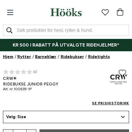
KR 500 I RABATT PÅ UTVALGTE RIDEHJELMER*
Hjem
Rytter
Barneklær
Ridebukser
Ridetights
(0)
CRW®
RIDEBUKSE JUNIOR PEGGY
Art. nr
100639-1P
SE PRISHISTORIKK
Velg: Size