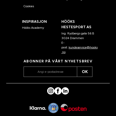
Cookies
INSPIRASJON
HÖÖKS
HESTESPORT AS
Hööks Academy
Ing. Rydbergs gate 56 B
3024 Drammen
E-
post:
kundeservice@hooks
.no
ABONNER PÅ VÅRT NYHETSBREV
OK