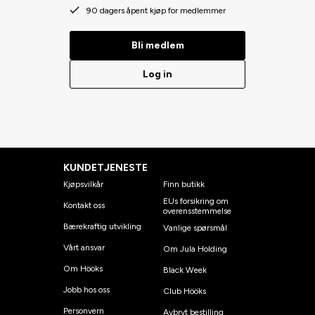
90 dagers åpent kjøp for medlemmer
Bli medlem
Log in
KUNDETJENESTE
Kjøpsvilkår
Finn butikk
EUs forsikring om
Kontakt oss
overensstemmelse
Bærekraftig utvikling
Vanlige spørsmål
Vårt ansvar
Om Jula Holding
Om Hööks
Black Week
Jobb hos oss
Club Hööks
Personvern
Avbryt bestilling