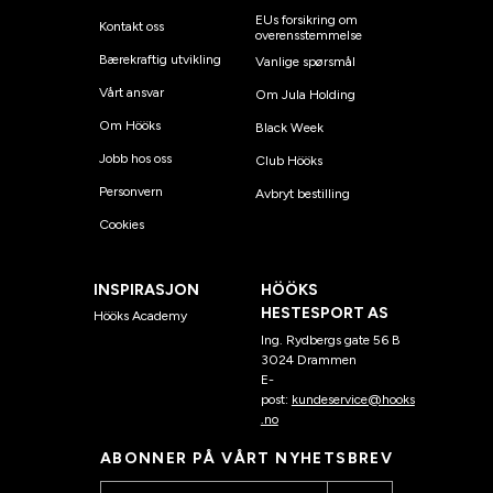
EUs forsikring om
Kontakt oss
overensstemmelse
Bærekraftig utvikling
Vanlige spørsmål
Vårt ansvar
Om Jula Holding
Om Hööks
Black Week
Jobb hos oss
Club Hööks
Personvern
Avbryt bestilling
Cookies
INSPIRASJON
HÖÖKS
HESTESPORT AS
Hööks Academy
Ing. Rydbergs gate 56 B
3024 Drammen
E-
post:
kundeservice@hooks
.no
ABONNER PÅ VÅRT NYHETSBREV