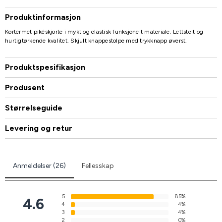
Produktinformasjon
Kortermet pikéskjorte i mykt og elastisk funksjonelt materiale. Lettstelt og
hurtigtørkende kvalitet. Skjult knappestolpe med trykknapp øverst.
Produktspesifikasjon
Produsent
Størrelseguide
Levering og retur
Anmeldelser (26)
Fellesskap
5
85%
4.6
4
4%
3
4%
2
0%