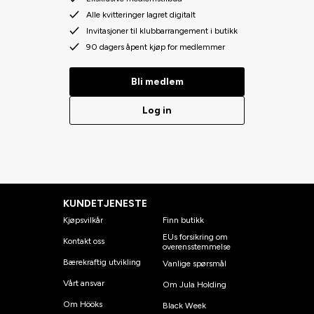
Alle kvitteringer lagret digitalt
Invitasjoner til klubbarrangement i butikk
90 dagers åpent kjøp for medlemmer
Bli medlem
Log in
KUNDETJENESTE
Kjøpsvilkår
Finn butikk
EUs forsikring om
Kontakt oss
overensstemmelse
Bærekraftig utvikling
Vanlige spørsmål
Vårt ansvar
Om Jula Holding
Om Hööks
Black Week