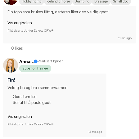
Hobby riding
Icelandic horse
Jumping
Dressage
Small dog
Irländsk Cob
Islandshäst
Irländsk Sportponny
Fin topp som brukes flittig, datteren liker den veldig godt!
Vis originalen
Pikéskjorte Junior Dakota CRW®
11 mo. ago
0 likes
Anna L
Verifisert kjøper
Superior Trainee
Fin!
Veldig fin og bra i sommervarmen
God størrelse
Ser ut til å puste godt
Vis originalen
Pikéskjorte Junior Dakota CRW®
12 mo. ago