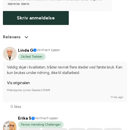
størrelse større.
Skriv anmeldelse
Relevans
Linda G
Verifisert kjøper
Skilled Trekker
Veldig skjør i kvaliteten, tråder revnet flere steder ved første bruk. Kan 
kun brukes under ridning, ikke til stallarbeid.
Vis originalen
Pikéskjorte Junior Dakota CRW®
11 mo. ago
0 likes
Erika S
Verifisert kjøper
Fence mending Challenger