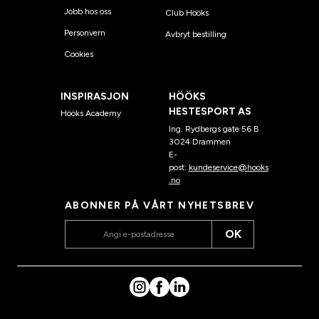
Jobb hos oss
Club Hööks
Personvern
Avbryt bestilling
Cookies
INSPIRASJON
HÖÖKS
HESTESPORT AS
Hööks Academy
Ing. Rydbergs gate 56 B
3024 Drammen
E-
post:
kundeservice@hooks
.no
ABONNER PÅ VÅRT NYHETSBREV
OK