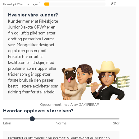
1
8%
Basert på 26 vurderinger
Hva sier våre kunder?
Kunder mener at Pikéskjorte
Junior Dakota CRW® er en
fin og luftig piké som sitter
godt og passer bra i varmt
vær. Mange liker designet
og at den puster godt.
Enkelte har erfart at
kvaliteten er litt skjør, med
problemer som nupper eller
tråder som går opp etter
første bruk, så den passer
best til lettere aktiviteter som
ridning fremfor stallarbeid.
Oppsummert med AI av GAMIFIERA.®
Hvordan oppleves størrelsen?
Liten
Normal
Stor
Produktet er litt mindre enn normalt. Vi anbefaler at du velger én