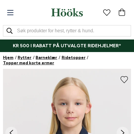
KR 500 I RABATT PÅ UTVALGTE RIDEHJELMER*
Hjem
Rytter
Barneklær
Ridetopper
Topper med korte ermer