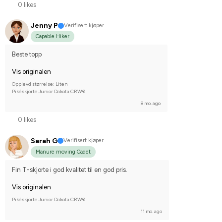
0 likes
Jenny P
Verifisert kjøper
Capable Hiker
Beste topp
Vis originalen
Opplevd størrelse: Liten
Pikéskjorte Junior Dakota CRW®
8 mo. ago
0 likes
Sarah G
Verifisert kjøper
Manure moving Cadet
Fin T-skjorte i god kvalitet til en god pris.
Vis originalen
Pikéskjorte Junior Dakota CRW®
11 mo. ago