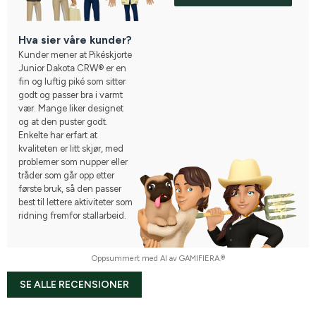
Hva sier våre kunder?
Kunder mener at Pikéskjorte
Junior Dakota CRW® er en
fin og luftig piké som sitter
godt og passer bra i varmt
vær. Mange liker designet
og at den puster godt.
Enkelte har erfart at
kvaliteten er litt skjør, med
problemer som nupper eller
tråder som går opp etter
første bruk, så den passer
best til lettere aktiviteter som
ridning fremfor stallarbeid.
Oppsummert med AI av GAMIFIERA.®
SE ALLE RECENSIONER