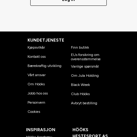
KUNDETJENESTE
Kjøpsvilkår
Finn butikk
EUs forsikring om
Kontakt oss
overensstemmelse
Bærekraftig utvikling
Vanlige spørsmål
Vårt ansvar
Om Jula Holding
Om Hööks
Black Week
Jobb hos oss
Club Hööks
Personvern
Avbryt bestilling
Cookies
INSPIRASJON
HÖÖKS
HESTESPORT AS
Hööks Academy