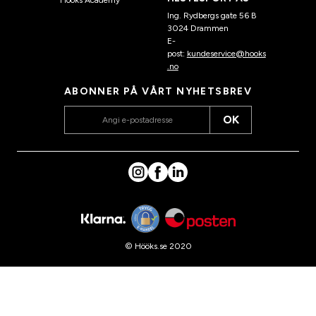
Ing. Rydbergs gate 56 B
3024 Drammen
E-
post:
kundeservice@hooks
.no
ABONNER PÅ VÅRT NYHETSBREV
OK
© Hööks.se 2020