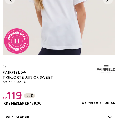
(1)
FAIRFIELD®
T-SKJORTE JUNIOR SWEET
Art. nr
121029-01
119
%
-
35
KR
SE PRISHISTORIKK
IKKE MEDLEM
KR 179,00
Velg: Storlek