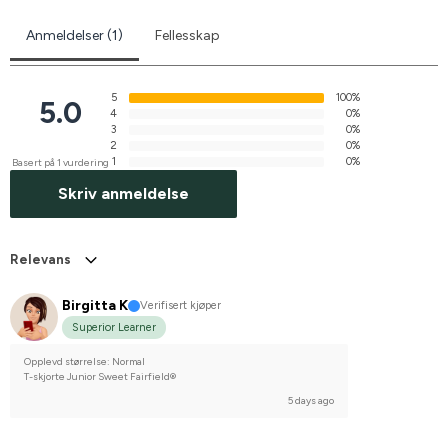
Anmeldelser (1)
Fellesskap
5
100%
5.0
4
0%
3
0%
2
0%
1
0%
Basert på 1 vurdering
Skriv anmeldelse
Relevans
Birgitta K
Verifisert kjøper
Superior Learner
Opplevd størrelse: Normal
T-skjorte Junior Sweet Fairfield®
5 days ago