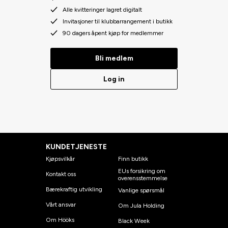
Alle kvitteringer lagret digitalt
Invitasjoner til klubbarrangement i butikk
90 dagers åpent kjøp for medlemmer
Bli medlem
Log in
KUNDETJENESTE
Kjøpsvilkår
Finn butikk
EUs forsikring om
Kontakt oss
overensstemmelse
Bærekraftig utvikling
Vanlige spørsmål
Vårt ansvar
Om Jula Holding
Om Hööks
Black Week