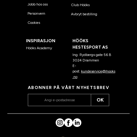
Jobb hos oss
Club Hööks
Personvern
Avbryt bestilling
Cookies
INSPIRASJON
HÖÖKS
HESTESPORT AS
Hööks Academy
Ing. Rydbergs gate 56 B
3024 Drammen
E-
post:
kundeservice@hooks
.no
ABONNER PÅ VÅRT NYHETSBREV
OK