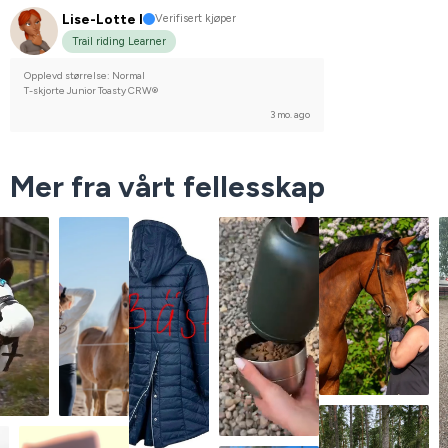
Lise-Lotte I
Verifisert kjøper
Trail riding Learner
Opplevd størrelse: Normal
T-skjorte Junior Toasty CRW®
3 mo. ago
Mer fra vårt fellesskap