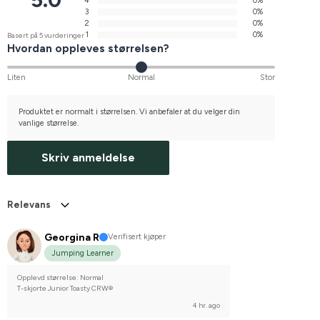
4
0%
3
0%
2
0%
1
0%
Basert på 5 vurderinger
Hvordan oppleves størrelsen?
Liten
Normal
Stor
Produktet er normalt i størrelsen. Vi anbefaler at du velger din
vanlige størrelse.
Skriv anmeldelse
Relevans
Georgina R
Verifisert kjøper
Jumping Learner
Opplevd størrelse: Normal
T-skjorte Junior Toasty CRW®
4 hr. ago