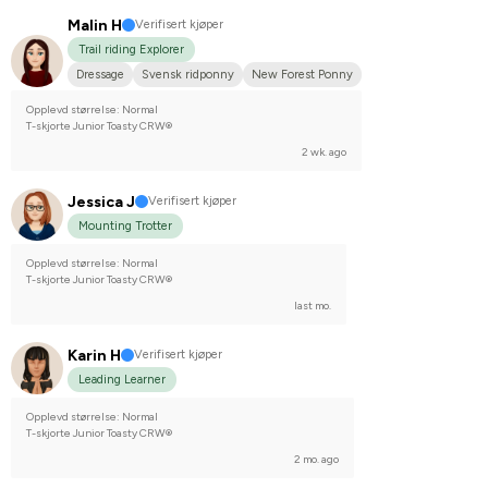
Malin H
Verifisert kjøper
Trail riding Explorer
Dressage
Svensk ridponny
New Forest Ponny
Opplevd størrelse: Normal
T-skjorte Junior Toasty CRW®
2 wk. ago
Jessica J
Verifisert kjøper
Mounting Trotter
Opplevd størrelse: Normal
T-skjorte Junior Toasty CRW®
last mo.
Karin H
Verifisert kjøper
Leading Learner
Opplevd størrelse: Normal
T-skjorte Junior Toasty CRW®
2 mo. ago