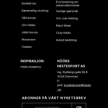
EUs forsikring om
Kontakt oss
overensstemmelse
Bærekraftig utvikling
Vanlige spørsmål
Vårt ansvar
Om Jula Holding
Om Hööks
Black Week
Jobb hos oss
Club Hööks
Personvern
Avbryt bestilling
Cookies
INSPIRASJON
HÖÖKS
HESTESPORT AS
Hööks Academy
Ing. Rydbergs gate 56 B
3024 Drammen
E-
post:
kundeservice@hooks
.no
ABONNER PÅ VÅRT NYHETSBREV
OK