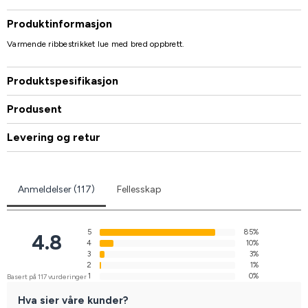
Produktinformasjon
Varmende ribbestrikket lue med bred oppbrett.
Produktspesifikasjon
Produsent
Levering og retur
Anmeldelser (117)
Fellesskap
5
85%
4.8
4
10%
3
3%
2
1%
1
0%
Basert på 117 vurderinger
Hva sier våre kunder?