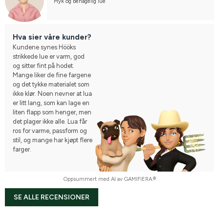
Myk og behagelig lue
Hva sier våre kunder?
Kundene synes Hööks
strikkede lue er varm, god
og sitter fint på hodet.
Mange liker de fine fargene
og det tykke materialet som
ikke klør. Noen nevner at lua
er litt lang, som kan lage en
liten flapp som henger, men
det plager ikke alle. Lua får
ros for varme, passform og
stil, og mange har kjøpt flere
farger.
Oppsummert med AI av GAMIFIERA.®
SE ALLE RECENSIONER