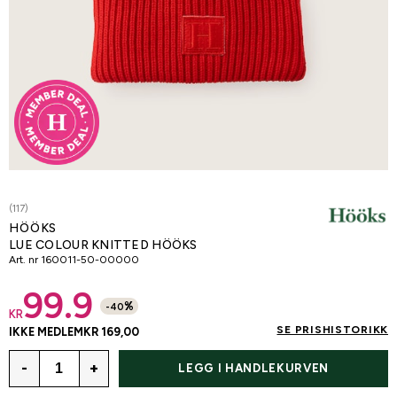
(117)
HÖÖKS
LUE COLOUR KNITTED HÖÖKS
Art. nr
160011-50-00000
99.9
%
-
40
KR
SE PRISHISTORIKK
IKKE MEDLEM
KR 169,00
-
+
LEGG I HANDLEKURVEN