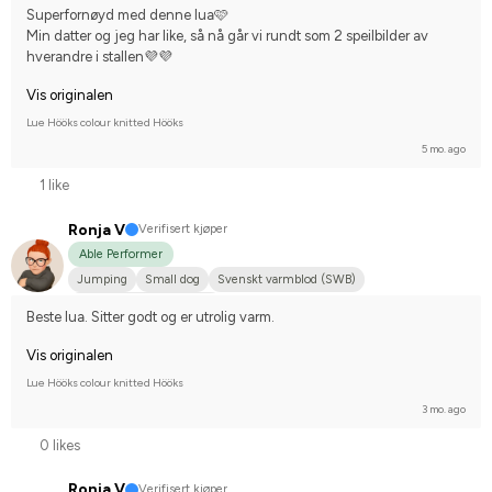
Superfornøyd med denne lua🩷
Min datter og jeg har like, så nå går vi rundt som 2 speilbilder av 
hverandre i stallen💜💜
Vis originalen
Lue Hööks colour knitted Hööks
5 mo. ago
1 like
Ronja V
Verifisert kjøper
Able Performer
Jumping
Small dog
Svenskt varmblod (SWB)
Compete on hobby-level
Beste lua. Sitter godt og er utrolig varm.
Vis originalen
Lue Hööks colour knitted Hööks
3 mo. ago
0 likes
Ronja V
Verifisert kjøper