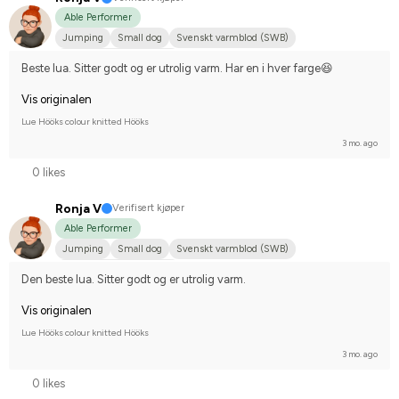
Able Performer
Jumping
Small dog
Svenskt varmblod (SWB)
Compete on hobby-level
Beste lua. Sitter godt og er utrolig varm. Har en i hver farge😆
Vis originalen
Lue Hööks colour knitted Hööks
3 mo. ago
0 likes
Ronja V
Verifisert kjøper
Able Performer
Jumping
Small dog
Svenskt varmblod (SWB)
Compete on hobby-level
Den beste lua. Sitter godt og er utrolig varm.
Vis originalen
Lue Hööks colour knitted Hööks
3 mo. ago
0 likes