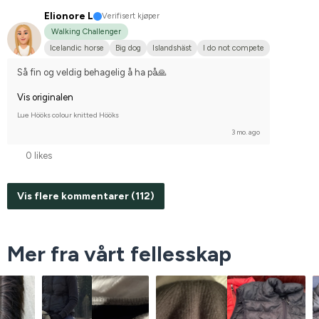
Elionore L
Verifisert kjøper
Walking Challenger
Icelandic horse
Big dog
Islandshäst
I do not compete
Så fin og veldig behagelig å ha på🙏
Vis originalen
Lue Hööks colour knitted Hööks
3 mo. ago
0 likes
Vis flere kommentarer (112)
Mer fra vårt fellesskap