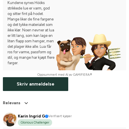
Kundene synes Hööks
strikkede lue er varm, god
og sitter fint på hodet.
Mange liker de fine fargene
og det tykke materialet som
ikke klør. Noen nevner at lua
er litt lang, som kan lage en
liten flapp som henger, men
det plager ikke alle. Lua får
ros for varme, passform og
stil, og mange har kjøpt flere
farger.
Oppsummert med AI av GAMIFIERA.®
Skriv anmeldelse
Relevans
Karin Ingrid G
Verifisert kjøper
Glorious Challenger