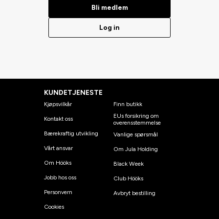
Bli medlem
Log in
KUNDETJENESTE
Kjøpsvilkår
Finn butikk
EUs forsikring om
Kontakt oss
overensstemmelse
Bærekraftig utvikling
Vanlige spørsmål
Vårt ansvar
Om Jula Holding
Om Hööks
Black Week
Jobb hos oss
Club Hööks
Personvern
Avbryt bestilling
Cookies