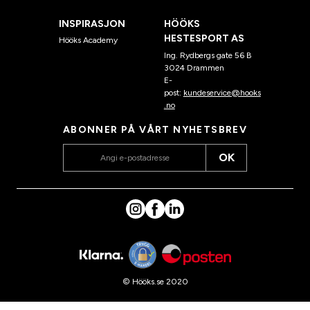
INSPIRASJON
HÖÖKS
HESTESPORT AS
Hööks Academy
Ing. Rydbergs gate 56 B
3024 Drammen
E-
post:
kundeservice@hooks
.no
ABONNER PÅ VÅRT NYHETSBREV
OK
© Hööks.se 2020