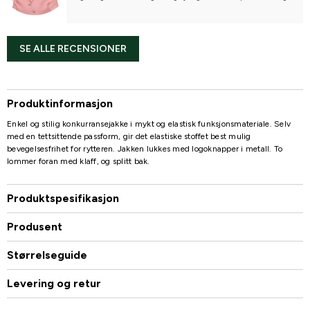
elastisk kvalitet. Ser bra ut også med beskyttelsesvest under. 
Vil passe lenge.
SE ALLE RECENSIONER
Produktinformasjon
Enkel og stilig konkurransejakke i mykt og elastisk funksjonsmateriale. Selv
med en tettsittende passform, gir det elastiske stoffet best mulig
bevegelsesfrihet for rytteren. Jakken lukkes med logoknapper i metall. To
lommer foran med klaff, og splitt bak.
Produktspesifikasjon
Produsent
Størrelseguide
Levering og retur