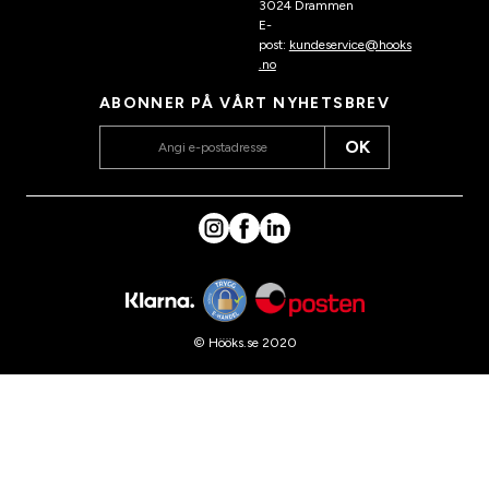
3024 Drammen
E-
post:
kundeservice@hooks
.no
ABONNER PÅ VÅRT NYHETSBREV
OK
© Hööks.se 2020