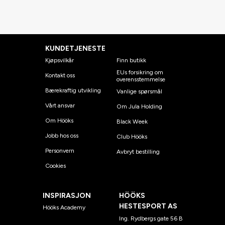
KUNDETJENESTE
Kjøpsvilkår
Finn butikk
EUs forsikring om
Kontakt oss
overensstemmelse
Bærekraftig utvikling
Vanlige spørsmål
Vårt ansvar
Om Jula Holding
Om Hööks
Black Week
Jobb hos oss
Club Hööks
Personvern
Avbryt bestilling
Cookies
INSPIRASJON
HÖÖKS
HESTESPORT AS
Hööks Academy
Ing. Rydbergs gate 56 B