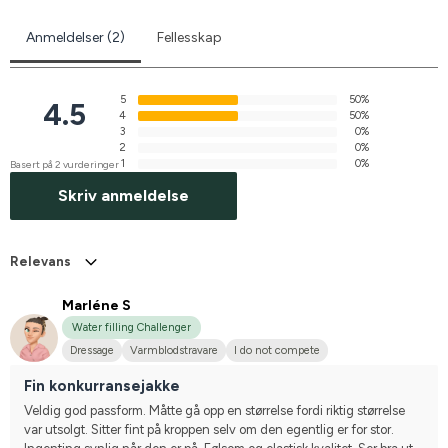
Anmeldelser (2)
Fellesskap
5
50%
4.5
4
50%
3
0%
2
0%
1
0%
Basert på 2 vurderinger
Skriv anmeldelse
Relevans
Marléne S
Water filling Challenger
Dressage
Varmblodstravare
I do not compete
Fin konkurransejakke
Veldig god passform. Måtte gå opp en størrelse fordi riktig størrelse 
var utsolgt. Sitter fint på kroppen selv om den egentlig er for stor. 