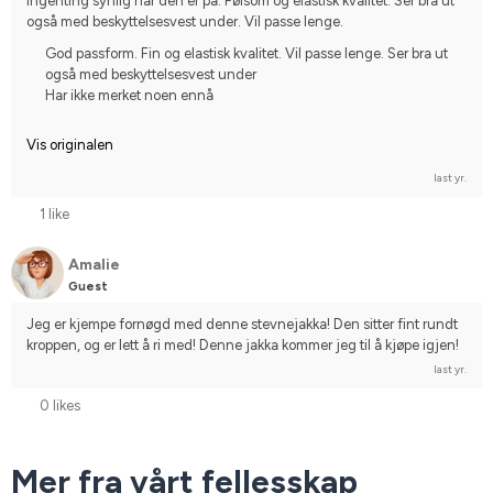
Ingenting synlig når den er på. Følsom og elastisk kvalitet. Ser bra ut 
også med beskyttelsesvest under. Vil passe lenge.
God passform. Fin og elastisk kvalitet. Vil passe lenge. Ser bra ut
også med beskyttelsesvest under
Har ikke merket noen ennå
Vis originalen
last yr.
1 like
Amalie
Guest
Jeg er kjempe fornøgd med denne stevnejakka! Den sitter fint rundt 
kroppen, og er lett å ri med! Denne jakka kommer jeg til å kjøpe igjen!
last yr.
0 likes
Mer fra vårt fellesskap