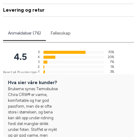
Levering og retur
Anmeldelser (76)
Fellesskap
5
70%
4.5
4
20%
3
7%
2
1%
1
3%
Basert på 76 vurderinger
Hva sier våre kunder?
Brukerne synes Termobukse
Chira CRW® er varme,
komfortable og har god
passform, men de er ofte
store i størrelsen, og bena
kan skli opp under ridning
fordi det mangler strikk
under foten. Stoffet er mykt
og gir god varme, men