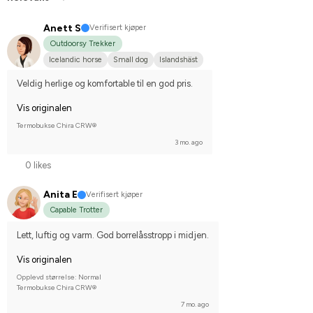
Anett S
Verifisert kjøper
Outdoorsy Trekker
Icelandic horse
Small dog
Islandshäst
Veldig herlige og komfortable til en god pris.
Vis originalen
Termobukse Chira CRW®
3 mo. ago
0 likes
Anita E
Verifisert kjøper
Capable Trotter
Lett, luftig og varm. God borrelåsstropp i midjen.
Vis originalen
Opplevd størrelse: Normal
Termobukse Chira CRW®
7 mo. ago