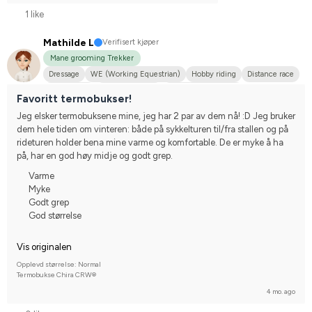
1 like
Mathilde L
Verifisert kjøper
Mane grooming Trekker
Dressage
WE (Working Equestrian)
Hobby riding
Distance race
Midsize dog
Dansk varmblod
Irländsk Sportponny
Favoritt termobukser!
Arabiskt fullblod
I do not compete
Jeg elsker termobuksene mine, jeg har 2 par av dem nå! :D Jeg bruker 
dem hele tiden om vinteren: både på sykkelturen til/fra stallen og på 
rideturen holder bena mine varme og komfortable. De er myke å ha 
på, har en god høy midje og godt grep.
Varme
Myke
Godt grep
God størrelse
Vis originalen
Opplevd størrelse: Normal
Termobukse Chira CRW®
4 mo. ago