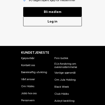
90 dagers åpent kjøp for medlemmer
Bli medlem
Log in
KUNDETJENESTE
Kjøpsvilkår
Finn butikk
EUs forsikring om
Kontakt oss
overensstemmelse
Bærekraftig utvikling
Vanlige spørsmål
Vårt ansvar
Om Jula Holding
Om Hööks
Black Week
Jobb hos oss
Club Hööks
Personvern
Avbryt bestilling