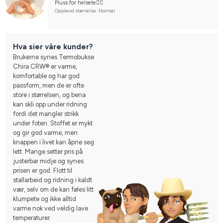
Pluss for helsete👍🏼
Opplevd størrelse: Normal
Hva sier våre kunder?
Brukerne synes Termobukse
Chira CRW® er varme,
komfortable og har god
passform, men de er ofte
store i størrelsen, og bena
kan skli opp under ridning
fordi det mangler strikk
under foten. Stoffet er mykt
og gir god varme, men
knappen i livet kan åpne seg
lett. Mange setter pris på
justerbar midje og synes
prisen er god. Flott til
stallarbeid og ridning i kaldt
vær, selv om de kan føles litt
klumpete og ikke alltid
varme nok ved veldig lave
temperaturer.