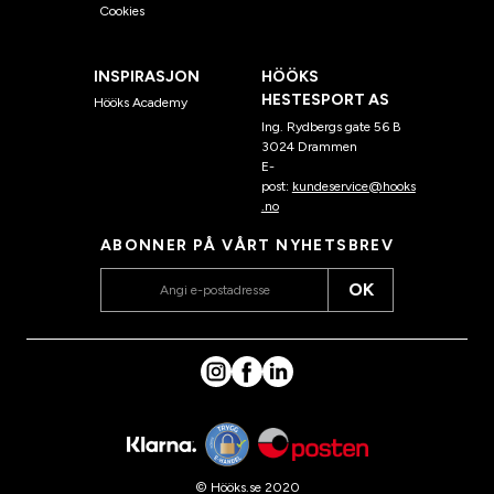
Cookies
INSPIRASJON
HÖÖKS
HESTESPORT AS
Hööks Academy
Ing. Rydbergs gate 56 B
3024 Drammen
E-
post:
kundeservice@hooks
.no
ABONNER PÅ VÅRT NYHETSBREV
OK
© Hööks.se 2020