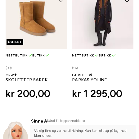
NETTBUTIKK
BUTIKK
NETTBUTIKK
BUTIKK
(99)
(56)
CRW®
FAIRFIELD®
SKOLETTER SAREK
PARKAS YOLINE
kr 200,00
kr 1 295,00
Sinna A
Kåret til toppanmeldelse
Veldig fine og varme til ridning. Man kan lett lag på lag med 
klær under.