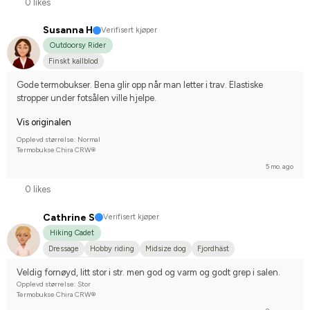
0 likes
Susanna H
Verifisert kjøper
Outdoorsy Rider
Finskt kallblod
Gode termobukser. Bena glir opp når man letter i trav. Elastiske 
stropper under fotsålen ville hjelpe.
Vis originalen
Opplevd størrelse: Normal
Termobukse Chira CRW®
5 mo. ago
0 likes
Cathrine S
Verifisert kjøper
Hiking Cadet
Dressage
Hobby riding
Midsize dog
Fjordhäst
I do not compete
Veldig fornøyd, litt stor i str. men god og varm og godt grep i salen.
Opplevd størrelse: Stor
Termobukse Chira CRW®