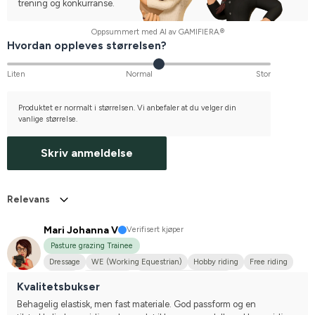
trening og konkurranse.
Oppsummert med AI av GAMIFIERA.®
Hvordan oppleves størrelsen?
Liten
Normal
Stor
Produktet er normalt i størrelsen. Vi anbefaler at du velger din
vanlige størrelse.
Skriv anmeldelse
Relevans
Mari Johanna V
Verifisert kjøper
Pasture grazing Trainee
Dressage
WE (Working Equestrian)
Hobby riding
Free riding
Big dog
Irländsk Cob
Compete on hobby-level
Kvalitetsbukser
Behagelig elastisk, men fast materiale. God passform og en 