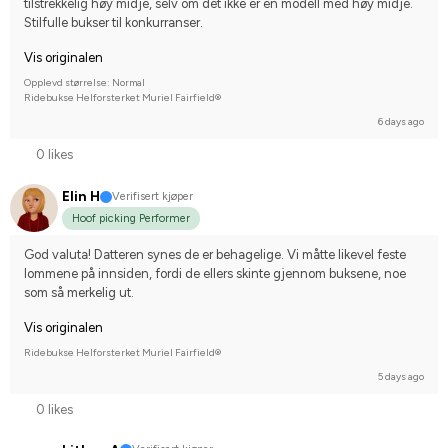
tilstrekkelig høy midje, selv om det ikke er en modell med høy midje. 
Stilfulle bukser til konkurranser.
Vis originalen
Opplevd størrelse: Normal
Ridebukse Helforsterket Muriel Fairfield®
6 days ago
0 likes
Elin H
Verifisert kjøper
Hoof picking Performer
God valuta! Datteren synes de er behagelige. Vi måtte likevel feste 
lommene på innsiden, fordi de ellers skinte gjennom buksene, noe 
som så merkelig ut.
Vis originalen
Ridebukse Helforsterket Muriel Fairfield®
5 days ago
0 likes