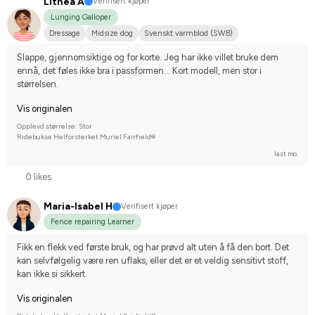
Lithea A
Verifisert kjøper
Lunging Galloper
Dressage
Midsize dog
Svenskt varmblod (SWB)
Slappe, gjennomsiktige og for korte. Jeg har ikke villet bruke dem 
ennå, det føles ikke bra i passformen... Kort modell, men stor i 
størrelsen.
Vis originalen
Opplevd størrelse: Stor
Ridebukse Helforsterket Muriel Fairfield®
last mo.
0 likes
Maria-Isabel H
Verifisert kjøper
Fence repairing Learner
Fikk en flekk ved første bruk, og har prøvd alt uten å få den bort. Det 
kan selvfølgelig være ren uflaks, eller det er et veldig sensitivt stoff, 
kan ikke si sikkert.
Vis originalen