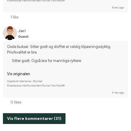
Ridebukse Helforsterket Muriel Fairfield®
6 mo. ago
1 like
Jari
Guest
Gode bukser. Sitter godt og stoffet er veldig tilpasningsdyktig. 
Pris/kvalitet er bra.
Sitter godt. Også bra for mannlige ryttere.
Vis originalen
Opplevd størrelse: Normal
Ridebukse Helforsterket Muriel Fairfield®
4 mo. ago
0 likes
Vis flere kommentarer (31)