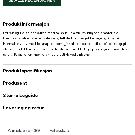
SE ALLE RECENSIONER
Produktinformasjon
Stilren og tidløs ridebukse med salsnitt i elastisk funksjonelt materiale.
Formfast kvalitet som er slitesterk, lettstelt og meget behagelig å ha på.
Normalhøyt liv med to knapper som gjør at ridebuksen sitter på plass og gir
økt komfort. Hemper i livet. Helforsterket med PU-grep som gir et mykt feste i
salen. To åpne lommer foran, og elastikk ved anklene.
Produktspesifikasjon
Produsent
Størrelseguide
Levering og retur
Anmeldelser (36)
Fellesskap