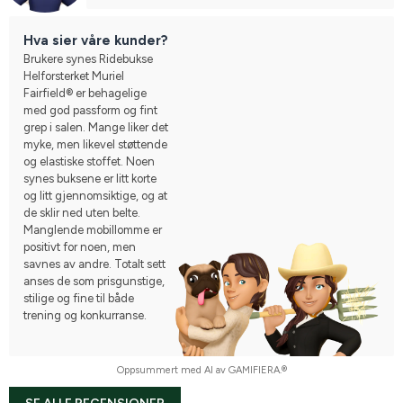
Hva sier våre kunder?
Brukere synes Ridebukse
Helforsterket Muriel
Fairfield® er behagelige
med god passform og fint
grep i salen. Mange liker det
myke, men likevel støttende
og elastiske stoffet. Noen
synes buksene er litt korte
og litt gjennomsiktige, og at
de sklir ned uten belte.
Manglende mobillomme er
positivt for noen, men
savnes av andre. Totalt sett
anses de som prisgunstige,
stilige og fine til både
trening og konkurranse.
Oppsummert med AI av GAMIFIERA.®