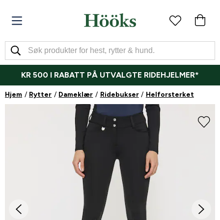
KR 500 I RABATT PÅ UTVALGTE RIDEHJELMER*
Hjem
Rytter
Dameklær
Ridebukser
Helforsterket