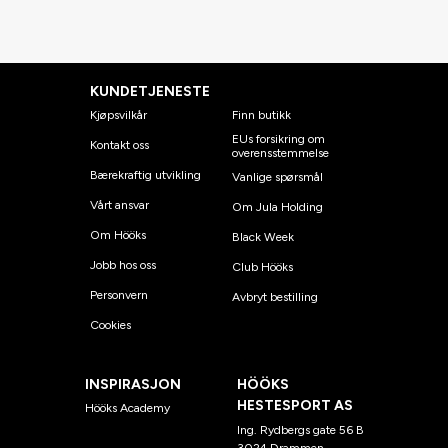
KUNDETJENESTE
Kjøpsvilkår
Finn butikk
EUs forsikring om
Kontakt oss
overensstemmelse
Bærekraftig utvikling
Vanlige spørsmål
Vårt ansvar
Om Jula Holding
Om Hööks
Black Week
Jobb hos oss
Club Hööks
Personvern
Avbryt bestilling
Cookies
INSPIRASJON
HÖÖKS
HESTESPORT AS
Hööks Academy
Ing. Rydbergs gate 56 B