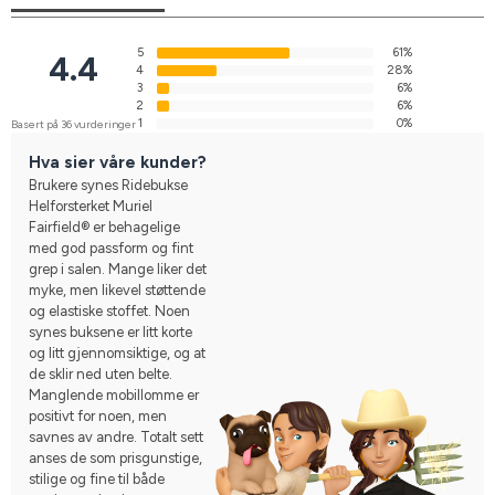
5
61%
4.4
4
28%
3
6%
2
6%
1
0%
Basert på 36 vurderinger
Hva sier våre kunder?
Brukere synes Ridebukse
Helforsterket Muriel
Fairfield® er behagelige
med god passform og fint
grep i salen. Mange liker det
myke, men likevel støttende
og elastiske stoffet. Noen
synes buksene er litt korte
og litt gjennomsiktige, og at
de sklir ned uten belte.
Manglende mobillomme er
positivt for noen, men
savnes av andre. Totalt sett
anses de som prisgunstige,
stilige og fine til både