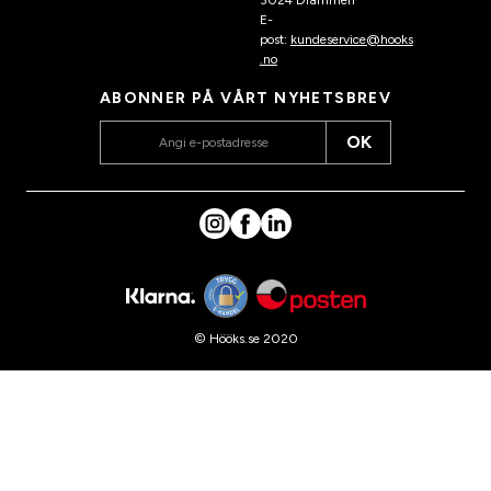
3024 Drammen
E-
post:
kundeservice@hooks
.no
ABONNER PÅ VÅRT NYHETSBREV
OK
© Hööks.se 2020