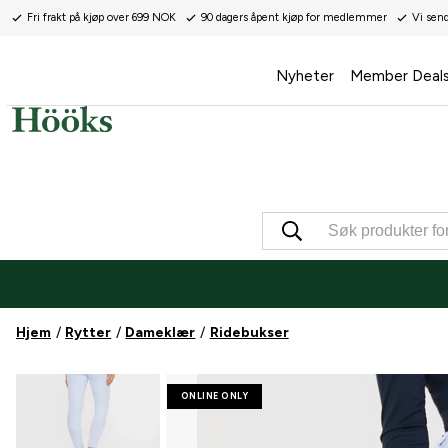
Fri frakt på kjøp over 699 NOK
90 dagers åpent kjøp for medlemmer
Vi sen
Nyheter
Member Deal
Hjem
Rytter
Dameklær
Ridebukser
ONLINE ONLY