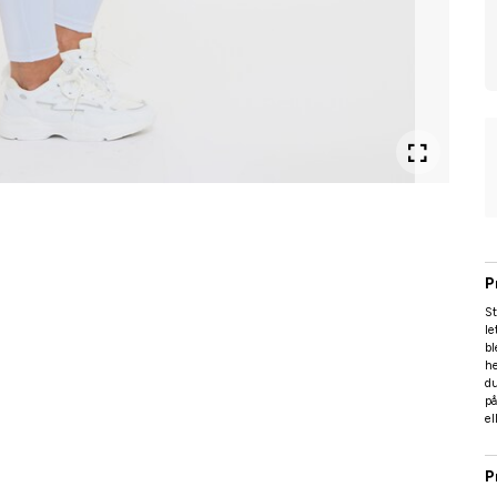
P
St
le
bl
he
du
på
el
P