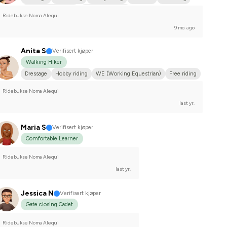
Tysk varmblodshäst
I do not compete
Ridebukse Noma Alequi
9 mo. ago
Anita S
Verifisert kjøper
Walking Hiker
Dressage
Hobby riding
WE (Working Equestrian)
Free riding
Dølahest
Norlandshäst
Ridebukse Noma Alequi
last yr.
Maria S
Verifisert kjøper
Comfortable Learner
Ridebukse Noma Alequi
last yr.
Jessica N
Verifisert kjøper
Gate closing Cadet
Ridebukse Noma Alequi