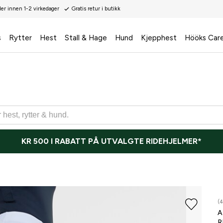
der innen 1-2 virkedager
Gratis retur i butikk
s
Rytter
Hest
Stall & Hage
Hund
Kjepphest
Hööks Car
KR 500 I RABATT PÅ UTVALGTE RIDEHJELMER*
ONLI
(4
A
R