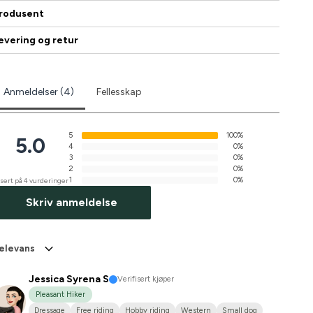
rodusent
evering og retur
Anmeldelser (4)
Fellesskap
5
100%
5.0
4
0%
3
0%
2
0%
1
0%
sert på 4 vurderinger
Skriv anmeldelse
elevans
Jessica Syrena S
Verifisert kjøper
Pleasant Hiker
Dressage
Free riding
Hobby riding
Western
Small dog