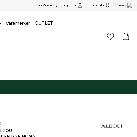
Logg inn
Finn butikk
Hööks Academy
Norway
e
Varemerker
OUTLET
NE ONLY
)
LEQUI
IDEBUKSE NOMA