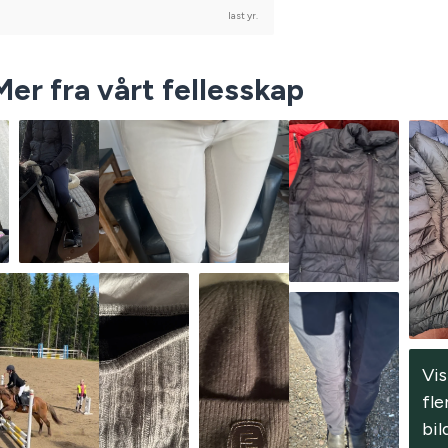
last yr.
Mer fra vårt fellesskap
Vis 
fle
bil