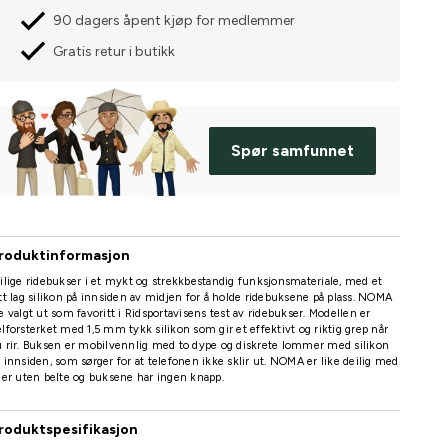
90 dagers åpent kjøp for medlemmer
Gratis retur i butikk
Spør samfunnet
roduktinformasjon
ilige ridebukser i et mykt og strekkbestandig funksjonsmateriale, med et
tt lag silikon på innsiden av midjen for å holde ridebuksene på plass. NOMA
e valgt ut som favoritt i Ridsportavisens test av ridebukser. Modellen er
lforsterket med 1,5 mm tykk silikon som gir et effektivt og riktig grep når
 rir. Buksen er mobilvennlig med to dype og diskrete lommer med silikon
 innsiden, som sørger for at telefonen ikke sklir ut. NOMA er like deilig med
ler uten belte og buksene har ingen knapp.
roduktspesifikasjon