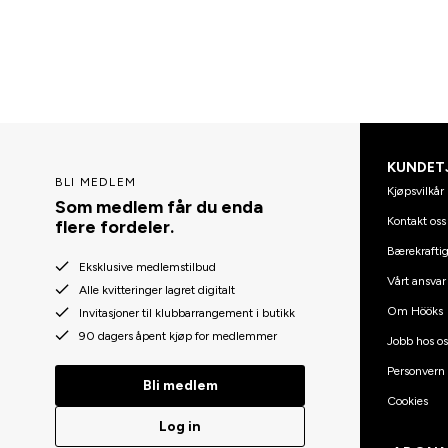
KUNDET
BLI MEDLEM
Kjøpsvilkår
Som medlem får du enda
Kontakt oss
flere fordeler.
Bærekraftig
Eksklusive medlemstilbud
Vårt ansvar
Alle kvitteringer lagret digitalt
Om Hööks
Invitasjoner til klubbarrangement i butikk
90 dagers åpent kjøp for medlemmer
Jobb hos os
Personvern
Bli medlem
Cookies
Log in