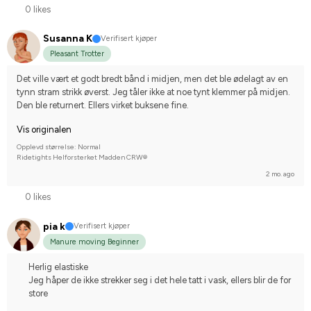
0 likes
Susanna K
Verifisert kjøper
Pleasant Trotter
Det ville vært et godt bredt bånd i midjen, men det ble ødelagt av en 
tynn stram strikk øverst. Jeg tåler ikke at noe tynt klemmer på midjen. 
Den ble returnert. Ellers virket buksene fine.
Vis originalen
Opplevd størrelse: Normal
Ridetights Helforsterket Madden CRW®
2 mo. ago
0 likes
pia k
Verifisert kjøper
Manure moving Beginner
Herlig elastiske
Jeg håper de ikke strekker seg i det hele tatt i vask, ellers blir de for
store