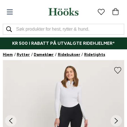
KR 500 I RABATT PÅ UTVALGTE RIDEHJELMER*
Hjem
Rytter
Dameklær
Ridebukser
Ridetights