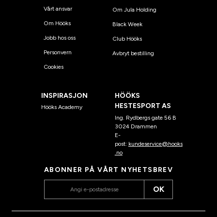
Vårt ansvar
Om Jula Holding
Om Hööks
Black Week
Jobb hos oss
Club Hööks
Personvern
Avbryt bestilling
Cookies
INSPIRASJON
HÖÖKS
HESTESPORT AS
Hööks Academy
Ing. Rydbergs gate 56 B
3024 Drammen
E-
post:
kundeservice@hooks
.no
ABONNER PÅ VÅRT NYHETSBREV
OK