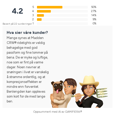
5
50%
4.2
4
27%
3
14%
2
9%
1
0%
Basert på 22 vurderinger
Hva sier våre kunder?
Mange synes at Madden
CRW® ridetights er veldig
behagelige med god
passform og fine lommer på
bena. De er myke og luftige,
noe som er fint på varme
dager. Noen nevner at
snøringen i livet er vanskelig
å stramme ordentlig, og at
kompresjonseffekten er
mindre enn forventet.
Benlengden kan oppleves
som kort for de med lange
ben.
Oppsummert med AI av GAMIFIERA.®