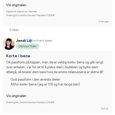
Vis originalen
Opplevd størrelse: Normal
Ridetights Helforsterket Madden CRW®
3 mo. ago
0 likes
Jendi L
Verifisert kjøper
Glorious Rider
Korte i bena
Ok passform på toppen, men de er veldig korte i bena og går langt 
over ankelen, var for lat til å prøve dem i butikken og bytte dem 
etterpå, så bruker dem bare hvis de andre ridebuksene er skitne 🫣
God passform i den øverste delen
Altfor korte i bena (jeg er 176 og har lange ben)
Vis originalen
Ridetights Helforsterket Madden CRW®
last yr.