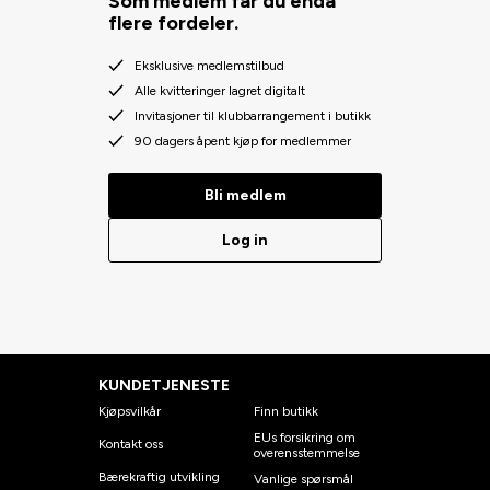
Som medlem får du enda
flere fordeler.
Eksklusive medlemstilbud
Alle kvitteringer lagret digitalt
Invitasjoner til klubbarrangement i butikk
90 dagers åpent kjøp for medlemmer
Bli medlem
Log in
KUNDETJENESTE
Kjøpsvilkår
Finn butikk
EUs forsikring om
Kontakt oss
overensstemmelse
Bærekraftig utvikling
Vanlige spørsmål