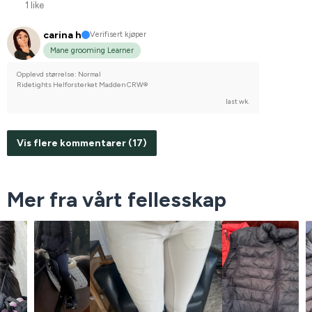
1 like
carina h
Verifisert kjøper
Mane grooming Learner
Opplevd størrelse: Normal
Ridetights Helforsterket Madden CRW®
last wk.
Vis flere kommentarer (17)
Mer fra vårt fellesskap