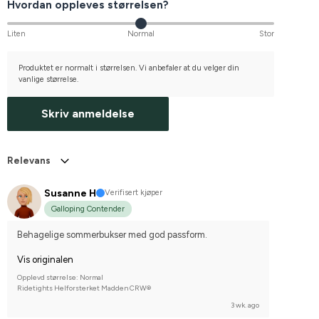
Hvordan oppleves størrelsen?
Liten
Normal
Stor
Produktet er normalt i størrelsen. Vi anbefaler at du velger din
vanlige størrelse.
Skriv anmeldelse
Relevans
Susanne H
Verifisert kjøper
Galloping Contender
Behagelige sommerbukser med god passform.
Vis originalen
Opplevd størrelse: Normal
Ridetights Helforsterket Madden CRW®
3 wk. ago