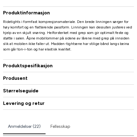
Produktinformasjon
Ridetights i formfast kompresjonsmateriale. Den brede linningen sørger for
høy komfort og en flatterende passform. Linningen kan dessuten justeres ved
hjelp av en skjult snøring. Helforsterket med grep som gir optimalt feste og
støtte i salen. Åpne mobillommer på sidene av lårene med grep på innsiden
slik at mobilen ikke faller ut. Madden-tightsene har stilige bånd langs beina
som går ton-i-ton og har elastisk kvalitet.
Produktspesifikasjon
Produsent
Størrelseguide
Levering og retur
Anmeldelser (22)
Fellesskap