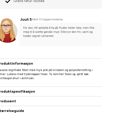
Gratis retur i butikk
Juuli S
Kåret til toppanmeldelse
For stor, litt sekkete å ha på. Puster heller ikke, men fikk 
meg til å svette ganske mye. Ellers er den fin, varm og 
holder regnet utmerket.
roduktinformasjon
assisk regnfrakk fôret med myk pilé på innsiden og polyesternetting i
mer. Lukkes med trykknapper foran. To lommer foran og splitt bak.
ntilasjonshull i armhuler.
roduktspesifikasjon
rodusent
tørrelseguide