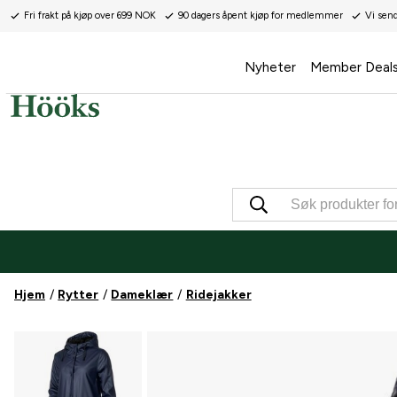
Fri frakt på kjøp over 699 NOK
90 dagers åpent kjøp for medlemmer
Vi sen
Nyheter
Member Deal
Hjem
Rytter
Dameklær
Ridejakker