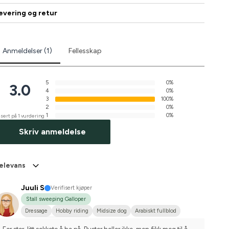
evering og retur
Anmeldelser (1)
Fellesskap
5
0%
3.0
4
0%
3
100%
2
0%
1
0%
sert på 1 vurdering
Skriv anmeldelse
elevans
Juuli S
Verifisert kjøper
Stall sweeping Galloper
Dressage
Hobby riding
Midsize dog
Arabiskt fullblod
Compete on hobby-level