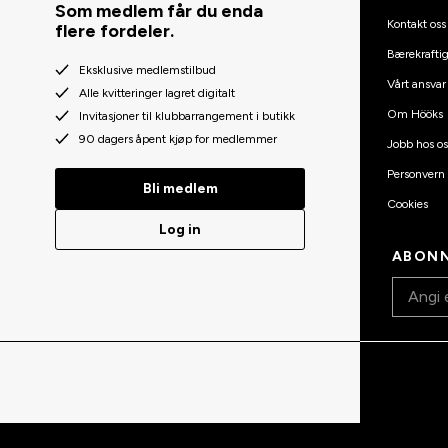
Som medlem får du enda
Kontakt oss
flere fordeler.
Bærekraftig
Eksklusive medlemstilbud
Vårt ansvar
Alle kvitteringer lagret digitalt
Om Hööks
Invitasjoner til klubbarrangement i butikk
90 dagers åpent kjøp for medlemmer
Jobb hos os
Personvern
Bli medlem
Cookies
Log in
ABONN