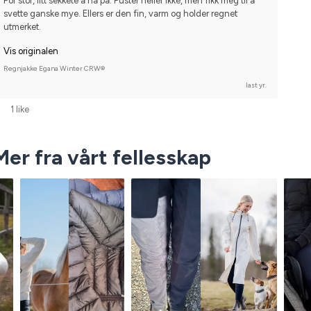
For stor, litt sekkete å ha på. Puster heller ikke, men fikk meg til å 
svette ganske mye. Ellers er den fin, varm og holder regnet 
utmerket.
Vis originalen
Regnjakke Egana Winter CRW®
last yr.
1 like
Mer fra vårt fellesskap