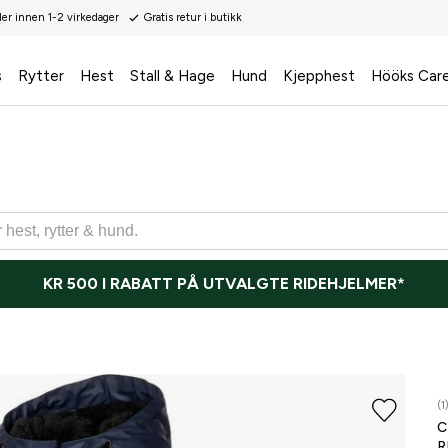
der innen 1-2 virkedager
Gratis retur i butikk
s
Rytter
Hest
Stall & Hage
Hund
Kjepphest
Hööks Car
KR 500 I RABATT PÅ UTVALGTE RIDEHJELMER*
(1
R