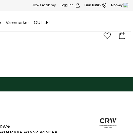
Logg inn
Finn butikk
Hööks Academy
Norway
e
Varemerker
OUTLET
)
CRW®
EGNJAKKE EGANA WINTER