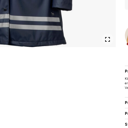
P
Kl
er
Ve
P
P
S