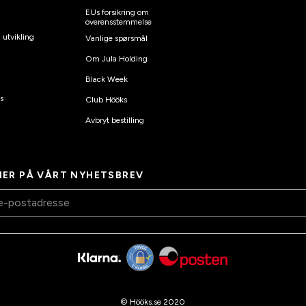
EUs forsikring om
overensstemmelse
 utvikling
Vanlige spørsmål
Om Jula Holding
Black Week
s
Club Hööks
Avbryt bestilling
ER PÅ VÅRT NYHETSBREV
© Hööks.se 2020