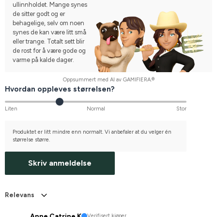
ullinnholdet. Mange synes
de sitter godt og er
behagelige, selv om noen
synes de kan være litt små
eller trange. Totalt sett blir
de rost for å være gode og
varme på kalde dager.
Oppsummert med AI av GAMIFIERA.®
Hvordan oppleves størrelsen?
Liten
Normal
Stor
Produktet er litt mindre enn normalt. Vi anbefaler at du velger én
størrelse større.
Skriv anmeldelse
Relevans
Anne Catrine K
Verifisert kjøper