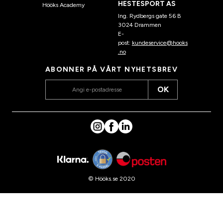
HESTESPORT AS
Hööks Academy
Ing. Rydbergs gate 56 B
3024 Drammen
E-
post:
kundeservice@hooks
.no
ABONNER PÅ VÅRT NYHETSBREV
OK
© Hööks.se 2020