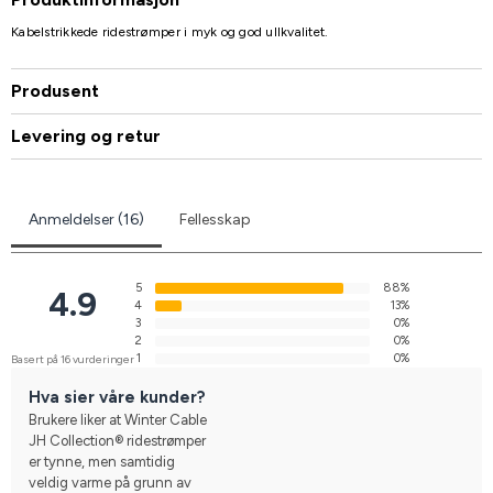
Kabelstrikkede ridestrømper i myk og god ullkvalitet.
Produsent
Levering og retur
Anmeldelser (16)
Fellesskap
5
88%
4.9
4
13%
3
0%
2
0%
1
0%
Basert på 16 vurderinger
Hva sier våre kunder?
Brukere liker at Winter Cable
JH Collection® ridestrømper
er tynne, men samtidig
veldig varme på grunn av