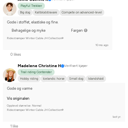
Playful Trekker
Big dog
Kallblodstravare
Compete on advanced-level
Gode i stoffet, elastiske og fine.
Behagelige og myke
Fargen 😅
Ridestrømper Winter Cable JH Collection®
10 mo. ago
0 likes
Madelene Christine H
Verifisert kjøper
Trail riding Contender
Hobby riding
Icelandic horse
Small dog
Islandshäst
I do not compete
Gode og varme
Vis originalen
Opplevd størrelse: Normal
Ridestrømper Winter Cable JH Collection®
last yr.
1 like