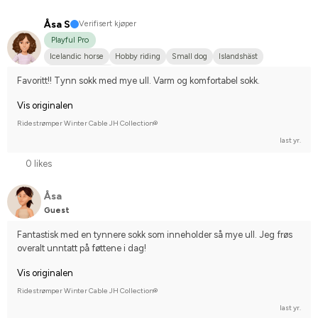
Åsa S
Verifisert kjøper
Playful Pro
Icelandic horse
Hobby riding
Small dog
Islandshäst
I do not compete
Favoritt!! Tynn sokk med mye ull. Varm og komfortabel sokk.
Vis originalen
Ridestrømper Winter Cable JH Collection®
last yr.
0 likes
Åsa
Guest
Fantastisk med en tynnere sokk som inneholder så mye ull. Jeg frøs 
overalt unntatt på føttene i dag!
Vis originalen
Ridestrømper Winter Cable JH Collection®
last yr.