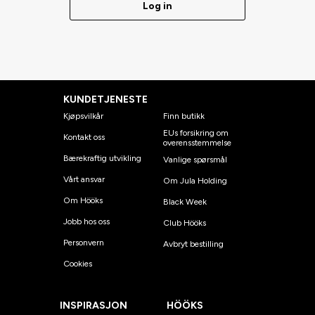
Log in
KUNDETJENESTE
Kjøpsvilkår
Finn butikk
EUs forsikring om
Kontakt oss
overensstemmelse
Bærekraftig utvikling
Vanlige spørsmål
Vårt ansvar
Om Jula Holding
Om Hööks
Black Week
Jobb hos oss
Club Hööks
Personvern
Avbryt bestilling
Cookies
INSPIRASJON
HÖÖKS