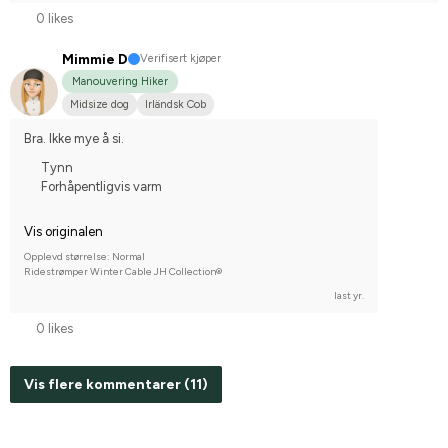
0 likes
Mimmie D
Verifisert kjøper
Manouvering Hiker
Midsize dog
Irländsk Cob
Bra. Ikke mye å si.
Tynn
Forhåpentligvis varm
Vis originalen
Opplevd størrelse: Normal
Ridestrømper Winter Cable JH Collection®
last yr.
0 likes
Vis flere kommentarer (11)