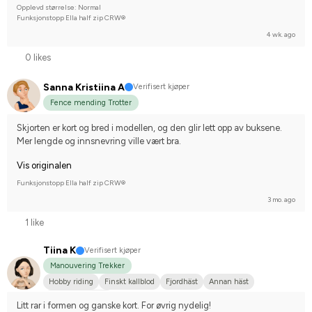
Opplevd størrelse: Normal
Funksjonstopp Ella half zip CRW®
4 wk. ago
0 likes
Sanna Kristiina A
Verifisert kjøper
Fence mending Trotter
Skjorten er kort og bred i modellen, og den glir lett opp av buksene. 
Mer lengde og innsnevring ville vært bra.
Vis originalen
Funksjonstopp Ella half zip CRW®
3 mo. ago
1 like
Tiina K
Verifisert kjøper
Manouvering Trekker
Hobby riding
Finskt kallblod
Fjordhäst
Annan häst
I do not compete
Litt rar i formen og ganske kort. For øvrig nydelig!