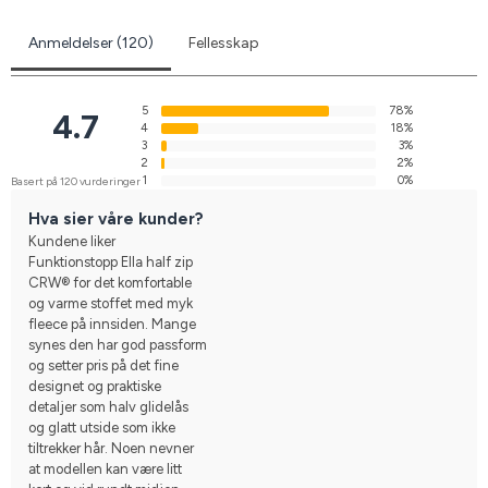
Anmeldelser (120)
Fellesskap
5
78%
4.7
4
18%
3
3%
2
2%
1
0%
Basert på 120 vurderinger
Hva sier våre kunder?
Kundene liker
Funktionstopp Ella half zip
CRW® for det komfortable
og varme stoffet med myk
fleece på innsiden. Mange
synes den har god passform
og setter pris på det fine
designet og praktiske
detaljer som halv glidelås
og glatt utside som ikke
tiltrekker hår. Noen nevner
at modellen kan være litt