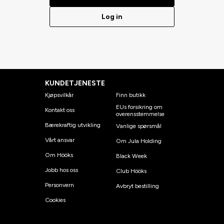
Log in
KUNDETJENESTE
Kjøpsvilkår
Finn butikk
EUs forsikring om
Kontakt oss
overensstemmelse
Bærekraftig utvikling
Vanlige spørsmål
Vårt ansvar
Om Jula Holding
Om Hööks
Black Week
Jobb hos oss
Club Hööks
Personvern
Avbryt bestilling
Cookies