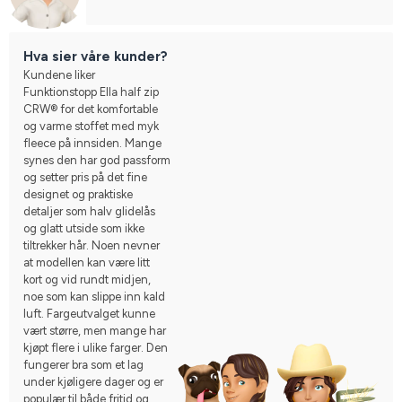
Hva sier våre kunder?
Kundene liker
Funktionstopp Ella half zip
CRW® for det komfortable
og varme stoffet med myk
fleece på innsiden. Mange
synes den har god passform
og setter pris på det fine
designet og praktiske
detaljer som halv glidelås
og glatt utside som ikke
tiltrekker hår. Noen nevner
at modellen kan være litt
kort og vid rundt midjen,
noe som kan slippe inn kald
luft. Fargeutvalget kunne
vært større, men mange har
kjøpt flere i ulike farger. Den
fungerer bra som et lag
under kjøligere dager og er
populær til både fritid og