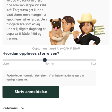
kort og vid rundt midjen,
noe som kan slippe inn kald
luft. Fargeutvalget kunne
vært større, men mange har
kjøpt flere i ulike farger. Den
fungerer bra som et lag
under kjøligere dager og er
populær til både fritid og
trening.
Oppsummert med AI av GAMIFIERA.®
Hvordan oppleves størrelsen?
Liten
Normal
Stor
Produktet er normalt i størrelsen. Vi anbefaler at du velger din
vanlige størrelse.
Skriv anmeldelse
Relevans