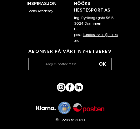
INSPIRASJON
HÖÖKS
HESTESPORT AS
Hööks Academy
Ing. Rydbergs gate 56 B
3024 Drammen
E-
post:
kundeservice@hooks
.no
ABONNER PÅ VÅRT NYHETSBREV
OK
© Hööks.se 2020