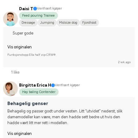
Daisi T
Verifisert kjøper
Feed pouring Trainee
Dressage
Jumping
Midsize dog
Fjordhäst
Compete on hobby-level
Super gode
Vis originalen
Funksjonstopp Ella half zip CRW®
2 wk. ago
1 like
Birgitta Erica H
Verifisert kjøper
Hay baling Contender
Behagelig genser
Behagelig og passer godt under vesten. Litt “utvidet” nederst, slik 
damemodeller kan være, men den hadde sett bedre ut hvis den 
hadde vært litt mer rett i modellen.
Vis originalen