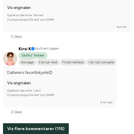
Vis originalen
Opplevd størrelse: Normal
Funksjonstopp Ella half zip CRW®
last mo.
0 likes
Kirsi K
Verifisert kjøper
Skillful Trekker
Dressage
Estnisk Häst
Finskt kallblod
I do not compete
Datterens favorittskjorte😊
Vis originalen
Opplevd størrelse: Liten
Funksjonstopp Ella half zip CRW®
2 mo. ago
0 likes
Vis flere kommentarer (115)