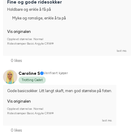
Fine og gode ridesokker
Holdbare og enkle å få på
Myke og romslige, enkle å ta på
Vis originalen
Opplevd størrelse: Normal
Ridestrømper Basic Argyle CRW®
last mo.
0 likes
Caroline S
Verifisert kjøper
Trotting Cadet
Gode basicsokker. Litt langt skaft, men god størrelse på foten.
Vis originalen
Opplevd størrelse: Normal
Ridestrømper Basic Argyle CRW®
last mo.
0 likes