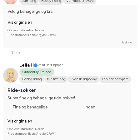
Jumping
Hobby riding
Varmblodstravare
Compete on hobby-level
Veldig behagelige og bra!
Vis originalen
Opplevd størrelse: Normal
Ridestrømper Basic Argyle CRW®
last mo.
1 like
Lelia H
Verifisert kjøper
Outdoorsy Trainee
Hobby riding
Midsize dog
Svensk ridponny
I do not compete
Ride-sokker
Super fine og behagelige ride-sokker!
Fine og behagelige
Ingen
Vis originalen
Opplevd størrelse: Normal
Ridestrømper Basic Argyle CRW®