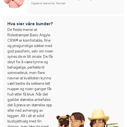
Opplevd størrelse: Normal
Hva sier våre kunder?
De fleste mener at
Ridestrømper Basic Argyle
CRW® er komfortable, fine
og prisgunstige sokker med
god passform, selv om noen
synes de er litt smale. De får
skryt for å være tynne og
behagelige, perfekte til
sommerbruk, men flere
nevner at kvaliteten kunne
vært bedre da sokkene lett
nupper og noen ganger får
hull etter få bruk. Når det
gjelder størrelse anbefales
det å prøve en størrelse opp
eller ned avhengig av
leggen. Alt i alt et solid
budsjettvalg med fin
design, men ikke de mest