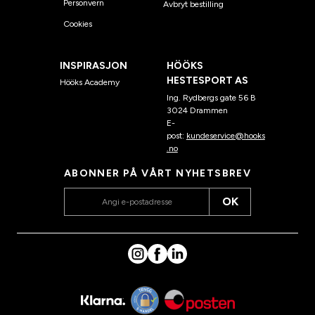
Personvern
Avbryt bestilling
Cookies
INSPIRASJON
HÖÖKS
HESTESPORT AS
Hööks Academy
Ing. Rydbergs gate 56 B
3024 Drammen
E-
post:
kundeservice@hooks
.no
ABONNER PÅ VÅRT NYHETSBREV
OK