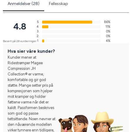
Anmeldelser (28)
Fellesskap
5
86%
4.8
4
11%
3
0%
2
0%
1
4%
Basert på 28 vurderinger
Hva sier våre kunder?
Kunder mener at
Ridestrømper Magee
Compression JH
Collection® er varme,
komfortable og gir god
støtte. Mange setter pris på
kompresjonen som hjelper
mot kramper og holder
føttene varme når det er
kaldt. Passformen beskrives
som god og passe
tettsittende. Noen nevner at
den nåværende modellen
virker tynnere enn tidligere,