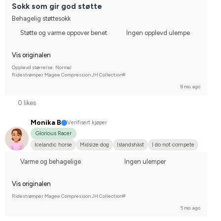
Sokk som gir god støtte
Behagelig støttesokk
Støtte og varme oppover benet
Ingen opplevd ulempe
Vis originalen
Opplevd størrelse: Normal
Ridestrømper Magee Compression JH Collection®
8 mo. ago
0 likes
Monika B
Verifisert kjøper
Glorious Racer
Icelandic horse
Midsize dog
Islandshäst
I do not compete
Varme og behagelige
Ingen ulemper
Vis originalen
Ridestrømper Magee Compression JH Collection®
5 mo. ago