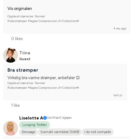
Vis originalen
Opplevd størrelse: Normal
Ridestrømper Magee Compression JH Collection®
4 mo. ago
0 likes
Tiina
Guest
Bra strømper
Virkelig bra varme strømper, anbefaler 😊
Opplevd størrelse: Normal
Ridestrømper Magee Compression JH Collection®
last yr.
1 like
Liselotte A
Verifisert kjøper
Lunging Trotter
Dressage
Svenskt varmblod (SWB)
I do not compete