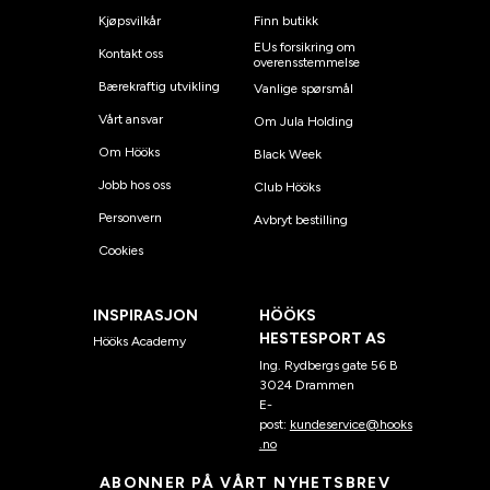
Kjøpsvilkår
Finn butikk
EUs forsikring om
Kontakt oss
overensstemmelse
Bærekraftig utvikling
Vanlige spørsmål
Vårt ansvar
Om Jula Holding
Om Hööks
Black Week
Jobb hos oss
Club Hööks
Personvern
Avbryt bestilling
Cookies
INSPIRASJON
HÖÖKS
HESTESPORT AS
Hööks Academy
Ing. Rydbergs gate 56 B
3024 Drammen
E-
post:
kundeservice@hooks
.no
ABONNER PÅ VÅRT NYHETSBREV