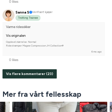
0 likes
Sanna S
Verifisert kjøper
Trotting Trainee
Varme ridesokker
Vis originalen
Opplevd størrelse: Normal
Ridestrømper Magee Compression JH Collection®
6 mo. ago
0 likes
Vis flere kommentarer (23)
Mer fra vårt fellesskap