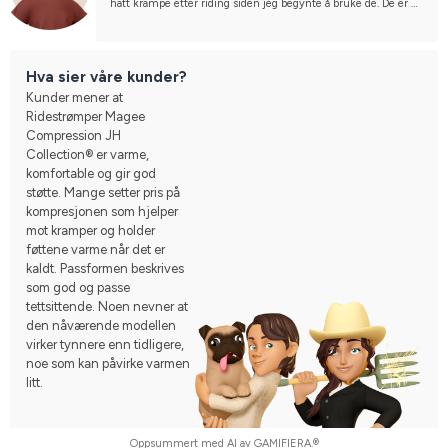
hatt krampe etter riding siden jeg begynte å bruke de. De er 
også gode og varme, så kalde føtter er et mye mindre problem.
Hva sier våre kunder?
Kunder mener at
Ridestrømper Magee
Compression JH
Collection® er varme,
komfortable og gir god
støtte. Mange setter pris på
kompresjonen som hjelper
mot kramper og holder
føttene varme når det er
kaldt. Passformen beskrives
som god og passe
tettsittende. Noen nevner at
den nåværende modellen
virker tynnere enn tidligere,
noe som kan påvirke varmen
litt.
Oppsummert med AI av GAMIFIERA.®