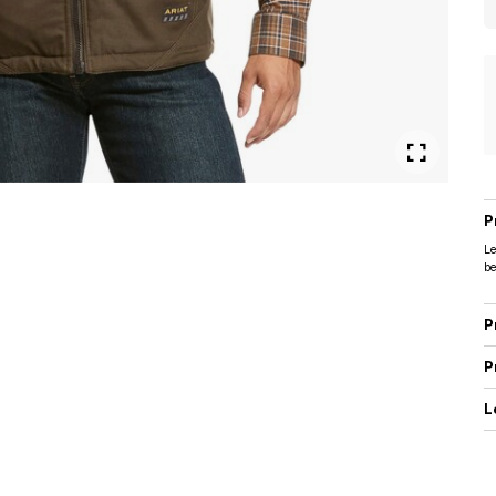
P
Le
be
P
P
L