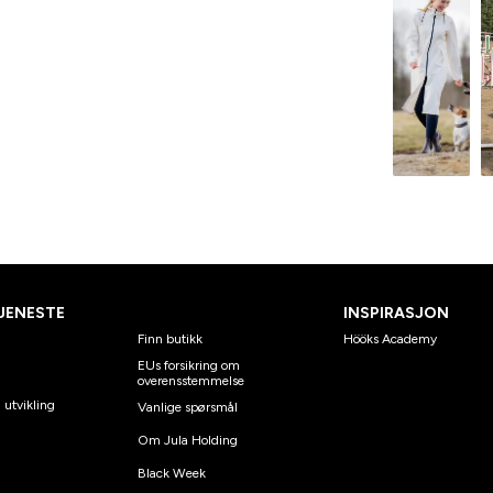
JENESTE
INSPIRASJON
Finn butikk
Hööks Academy
EUs forsikring om
overensstemmelse
 utvikling
Vanlige spørsmål
Om Jula Holding
Black Week