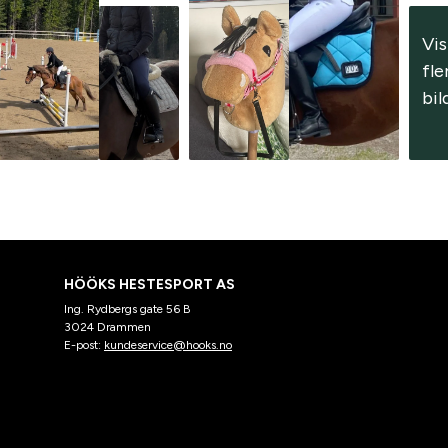
Vis 
fle
bil
HÖÖKS HESTESPORT AS
Ing. Rydbergs gate 56 B
3024 Drammen
E-post:
kundeservice@hooks.no