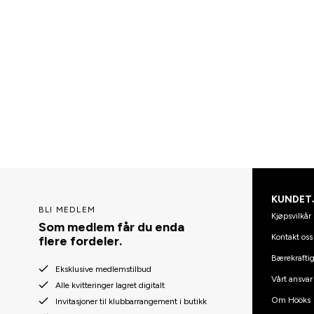
KUNDET
BLI MEDLEM
Kjøpsvilkår
Som medlem får du enda
Kontakt oss
flere fordeler.
Bærekraftig
Eksklusive medlemstilbud
Vårt ansvar
Alle kvitteringer lagret digitalt
Om Hööks
Invitasjoner til klubbarrangement i butikk