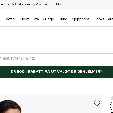
der innen 1-2 virkedager
Gratis retur i butikk
s
Rytter
Hest
Stall & Hage
Hund
Kjepphest
Hööks Car
KR 500 I RABATT PÅ UTVALGTE RIDEHJELMER*
A
V
Ar