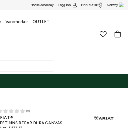
Logg inn
Finn butikk
Hööks Academy
Norway
e
Varemerker
OUTLET
(0)
RIAT®
EST MNS REBAR DURA CANVAS
t. nr
111572-67