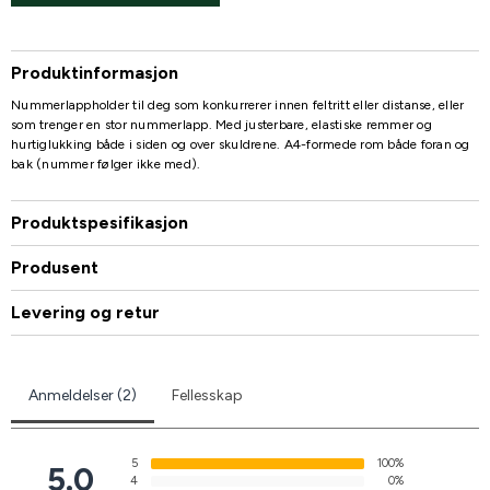
Produktinformasjon
Nummerlappholder til deg som konkurrerer innen feltritt eller distanse, eller
som trenger en stor nummerlapp. Med justerbare, elastiske remmer og
hurtiglukking både i siden og over skuldrene. A4-formede rom både foran og
bak (nummer følger ikke med).
Produktspesifikasjon
Produsent
Levering og retur
Anmeldelser (2)
Fellesskap
5
100%
5.0
4
0%