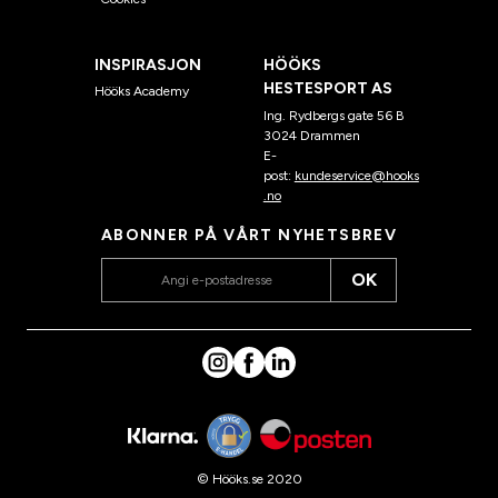
INSPIRASJON
HÖÖKS
HESTESPORT AS
Hööks Academy
Ing. Rydbergs gate 56 B
3024 Drammen
E-
post:
kundeservice@hooks
.no
ABONNER PÅ VÅRT NYHETSBREV
OK
© Hööks.se 2020