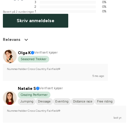
3
0%
2
0%
1
0%
Basert på 2 vurderinger
Skriv anmeldelse
Relevans
Olga K
Verifisert kjøper
Seasoned Trekker
Nummerholder Cross Country Fairfield®
5 mo. ago
Natalie S
Verifisert kjøper
Grazing Performer
Jumping
Dressage
Eventing
Distance race
Free riding
Arabiskt fullblod
Varmblodstravare
Annan häst
Nummerholder Cross Country Fairfield®
Compete on advanced-level
last yr.