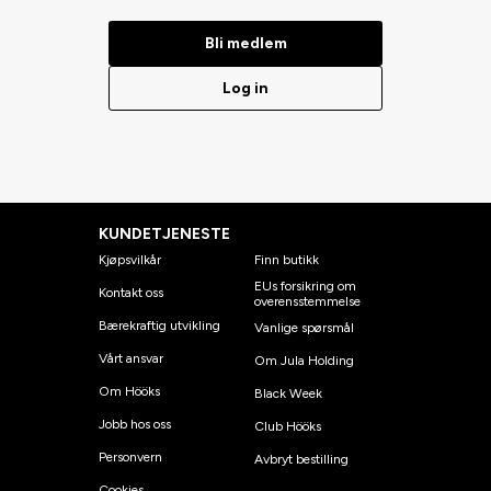
Bli medlem
Log in
KUNDETJENESTE
Kjøpsvilkår
Finn butikk
EUs forsikring om
Kontakt oss
overensstemmelse
Bærekraftig utvikling
Vanlige spørsmål
Vårt ansvar
Om Jula Holding
Om Hööks
Black Week
Jobb hos oss
Club Hööks
Personvern
Avbryt bestilling
Cookies