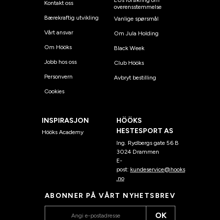
EUs forsikring om
Kontakt oss
overensstemmelse
Bærekraftig utvikling
Vanlige spørsmål
Vårt ansvar
Om Jula Holding
Om Hööks
Black Week
Jobb hos oss
Club Hööks
Personvern
Avbryt bestilling
Cookies
INSPIRASJON
HÖÖKS
HESTESPORT AS
Hööks Academy
Ing. Rydbergs gate 56 B
3024 Drammen
E-
post:
kundeservice@hooks
.no
ABONNER PÅ VÅRT NYHETSBREV
OK