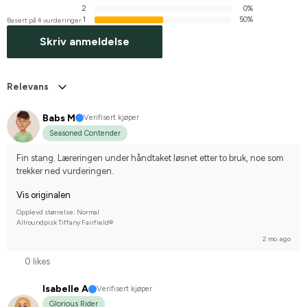
2
0%
1
50%
Basert på 4 vurderinger
Skriv anmeldelse
Relevans
Babs M
Verifisert kjøper
Seasoned Contender
Fin stang. Læreringen under håndtaket løsnet etter to bruk, noe som 
trekker ned vurderingen.
Vis originalen
Opplevd størrelse: Normal
Allroundpisk Tiffany Fairfield®
2 mo. ago
0 likes
Isabelle A
Verifisert kjøper
Glorious Rider