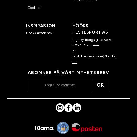
Cookies
INSPIRASJON
HÖÖKS
HESTESPORT AS
Hööks Academy
Ing. Rydbergs gate 56 B
3024 Drammen
E-
post:
kundeservice@hooks
.no
ABONNER PÅ VÅRT NYHETSBREV
OK