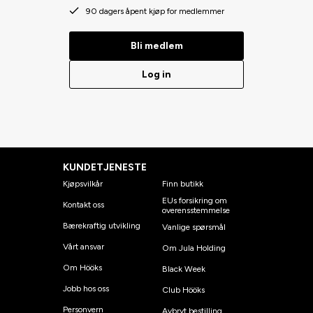
90 dagers åpent kjøp for medlemmer
Bli medlem
Log in
KUNDETJENESTE
Kjøpsvilkår
Finn butikk
EUs forsikring om
Kontakt oss
overensstemmelse
Bærekraftig utvikling
Vanlige spørsmål
Vårt ansvar
Om Jula Holding
Om Hööks
Black Week
Jobb hos oss
Club Hööks
Personvern
Avbryt bestilling