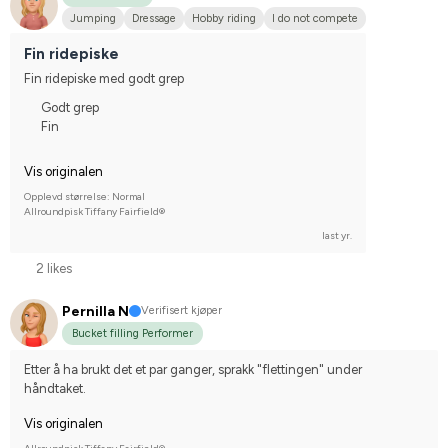
Jumping
Dressage
Hobby riding
I do not compete
Fin ridepiske
Fin ridepiske med godt grep
Godt grep
Fin
Vis originalen
Opplevd størrelse: Normal
Allroundpisk Tiffany Fairfield®
last yr.
2 likes
Pernilla N
Verifisert kjøper
Bucket filling Performer
Etter å ha brukt det et par ganger, sprakk "flettingen" under 
håndtaket.
Vis originalen