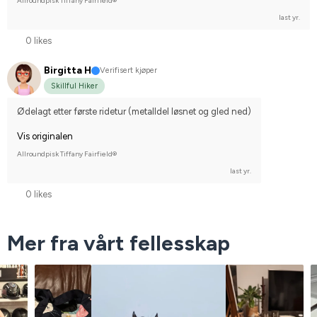
Allroundpisk Tiffany Fairfield®
last yr.
0 likes
Birgitta H
Verifisert kjøper
Skillful Hiker
Ødelagt etter første ridetur (metalldel løsnet og gled ned)
Vis originalen
Allroundpisk Tiffany Fairfield®
last yr.
0 likes
Mer fra vårt fellesskap