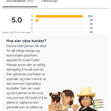
Anmeldelser (20)
Fellesskap
5
95%
5.0
4
5%
3
0%
2
0%
1
0%
Basert på 20 vurderinger
Hva sier våre kunder?
Denne ridehjelmen får skryt
for sitt stilige design og
komfortable passform,
spesielt for ovale hoder.
Mange synes den er veldig
behagelig å ha på over tid.
Den glitrende overflaten er
populær, og noen nevner at
den kommer med ekstra
krystaller. Selv om noen
synes hjelmen er litt rund,
noe som kan få hodet til å se
større ut, oppleves den
generelt som en sikker og