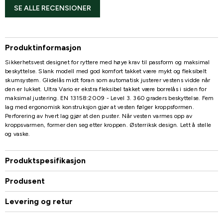
SE ALLE RECENSIONER
Produktinformasjon
Sikkerhetsvest designet for ryttere med høye krav til passform og maksimal
beskyttelse. Slank modell med god komfort takket være mykt og fleksibelt
skumsystem. Glidelås midt foran som automatisk justerer vestens vidde når
den er lukket. Ultra Vario er ekstra fleksibel takket være borrelås i siden for
maksimal justering. EN 13158:2009 - Level 3. 360 graders beskyttelse. Fem
lag med ergonomisk konstruksjon gjør at vesten følger kroppsformen.
Perforering av hvert lag gjør at den puster. Når vesten varmes opp av
kroppsvarmen, former den seg etter kroppen. Østerriksk design. Lett å stelle
og vaske.
Produktspesifikasjon
Produsent
Levering og retur