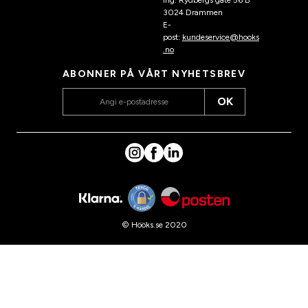
3024 Drammen
E-
post:
kundeservice@hooks
.no
ABONNER PÅ VÅRT NYHETSBREV
OK
© Hööks.se 2020