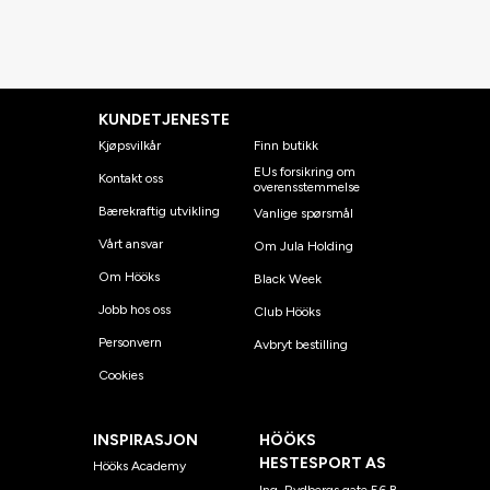
KUNDETJENESTE
Kjøpsvilkår
Finn butikk
EUs forsikring om
Kontakt oss
overensstemmelse
Bærekraftig utvikling
Vanlige spørsmål
Vårt ansvar
Om Jula Holding
Om Hööks
Black Week
Jobb hos oss
Club Hööks
Personvern
Avbryt bestilling
Cookies
INSPIRASJON
HÖÖKS
HESTESPORT AS
Hööks Academy
Ing. Rydbergs gate 56 B