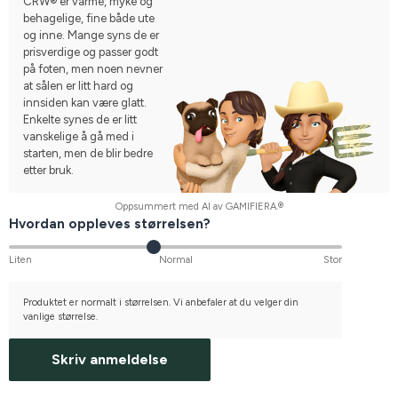
CRW® er varme, myke og
behagelige, fine både ute
og inne. Mange syns de er
prisverdige og passer godt
på foten, men noen nevner
at sålen er litt hard og
innsiden kan være glatt.
Enkelte synes de er litt
vanskelige å gå med i
starten, men de blir bedre
etter bruk.
Oppsummert med AI av GAMIFIERA.®
Hvordan oppleves størrelsen?
Liten
Normal
Stor
Produktet er normalt i størrelsen. Vi anbefaler at du velger din
vanlige størrelse.
Skriv anmeldelse