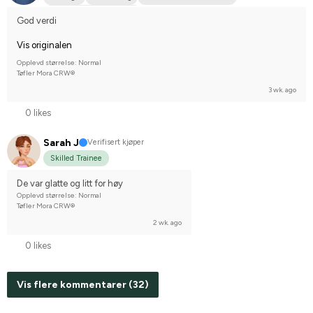
Compete on hobby-level
God verdi
Vis originalen
Opplevd størrelse: Normal
Tøfler Mora CRW®
3 wk. ago
0 likes
Sarah J
Verifisert kjøper
Skilled Trainee
De var glatte og litt for høy
Opplevd størrelse: Normal
Tøfler Mora CRW®
2 wk. ago
0 likes
Vis flere kommentarer (32)