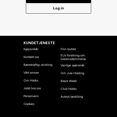
Log in
KUNDETJENESTE
Kjøpsvilkår
Finn butikk
EUs forsikring om
Kontakt oss
overensstemmelse
Bærekraftig utvikling
Vanlige spørsmål
Vårt ansvar
Om Jula Holding
Om Hööks
Black Week
Jobb hos oss
Club Hööks
Personvern
Avbryt bestilling
Cookies