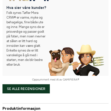
Hva sier våre kunder?
Folk synes Tøfler Mora
CRW® er varme, myke og
behagelige, fine både ute
og inne. Mange syns de er
prisverdige og passer godt
på foten, men noen nevner
at sålen er litt hard og
innsiden kan være glatt.
Enkelte synes de er litt
vanskelige å gå med i
starten, men de blir bedre
etter bruk.
Oppsummert med AI av GAMIFIERA.®
SE ALLE RECENSIONER
Produktinformasjon