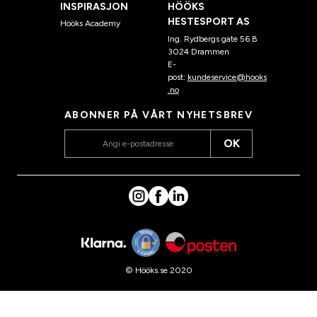
INSPIRASJON
HÖÖKS
HESTESPORT AS
Hööks Academy
Ing. Rydbergs gate 56 B
3024 Drammen
E-
post:
kundeservice@hooks
.no
ABONNER PÅ VÅRT NYHETSBREV
OK
© Hööks.se 2020