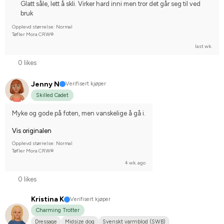
Glatt såle, lett å skli. Virker hard inni men tror det går seg til ved
bruk
Opplevd størrelse: Normal
Tøfler Mora CRW®
last wk.
0 likes
Jenny N
Verifisert kjøper
Skilled Cadet
Myke og gode på foten, men vanskelige å gå i.
Vis originalen
Opplevd størrelse: Normal
Tøfler Mora CRW®
4 wk. ago
0 likes
Kristina K
Verifisert kjøper
Charming Trotter
Dressage
Midsize dog
Svenskt varmblod (SWB)