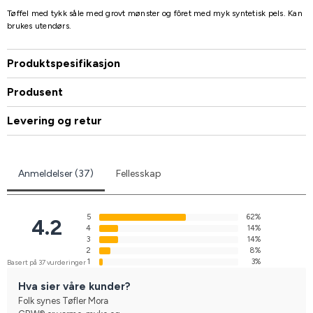
Tøffel med tykk såle med grovt mønster og fôret med myk syntetisk pels. Kan
brukes utendørs.
Produktspesifikasjon
Produsent
Levering og retur
Anmeldelser (37)
Fellesskap
5
62%
4.2
4
14%
3
14%
2
8%
1
3%
Basert på 37 vurderinger
Hva sier våre kunder?
Folk synes Tøfler Mora