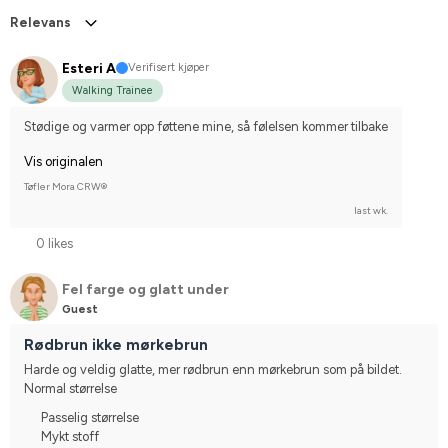
Relevans
Esteri A
Verifisert kjøper
Walking Trainee
Stødige og varmer opp føttene mine, så følelsen kommer tilbake
Vis originalen
Tøfler Mora CRW®
last wk.
0 likes
Fel farge og glatt under
Guest
Rødbrun ikke mørkebrun
Harde og veldig glatte, mer rødbrun enn mørkebrun som på bildet. 
Normal størrelse
Passelig størrelse
Mykt stoff