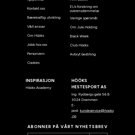
EUs forsikring om
Kontakt oss
overensstemmelse
Bærekraftig utvikling
Vanlige spørsmål
Vårt ansvar
Om Jula Holding
Om Hööks
Black Week
Jobb hos oss
Club Hööks
Personvern
Avbryt bestilling
Cookies
INSPIRASJON
HÖÖKS
HESTESPORT AS
Hööks Academy
Ing. Rydbergs gate 56 B
3024 Drammen
E-
post:
kundeservice@hooks
.no
ABONNER PÅ VÅRT NYHETSBREV