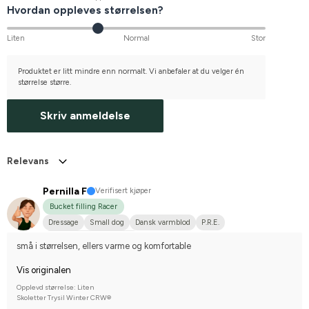
Hvordan oppleves størrelsen?
Liten
Normal
Stor
Produktet er litt mindre enn normalt. Vi anbefaler at du velger én
størrelse større.
Skriv anmeldelse
Relevans
Pernilla F
Verifisert kjøper
Bucket filling Racer
Dressage
Small dog
Dansk varmblod
P.R.E.
Compete on hobby-level
små i størrelsen, ellers varme og komfortable
Vis originalen
Opplevd størrelse: Liten
Skoletter Trysil Winter CRW®