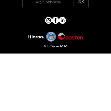
OK
© Hööks.se 2020