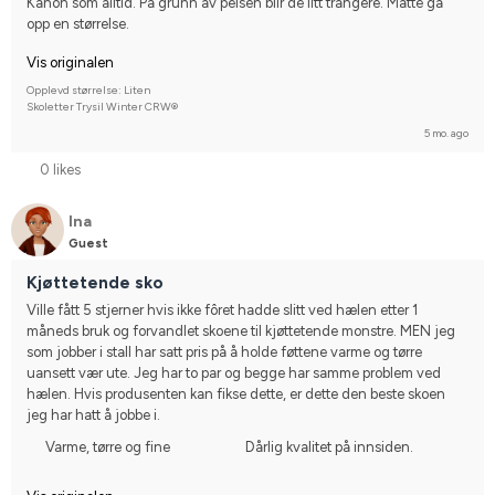
Kanon som alltid. På grunn av pelsen blir de litt trangere. Måtte gå 
opp en størrelse.
Vis originalen
Opplevd størrelse: Liten
Skoletter Trysil Winter CRW®
5 mo. ago
0 likes
Ina
Guest
Kjøttetende sko
Ville fått 5 stjerner hvis ikke fôret hadde slitt ved hælen etter 1 
måneds bruk og forvandlet skoene til kjøttetende monstre. MEN jeg 
som jobber i stall har satt pris på å holde føttene varme og tørre 
uansett vær ute. Jeg har to par og begge har samme problem ved 
hælen. Hvis produsenten kan fikse dette, er dette den beste skoen 
jeg har hatt å jobbe i.
Varme, tørre og fine
Dårlig kvalitet på innsiden.