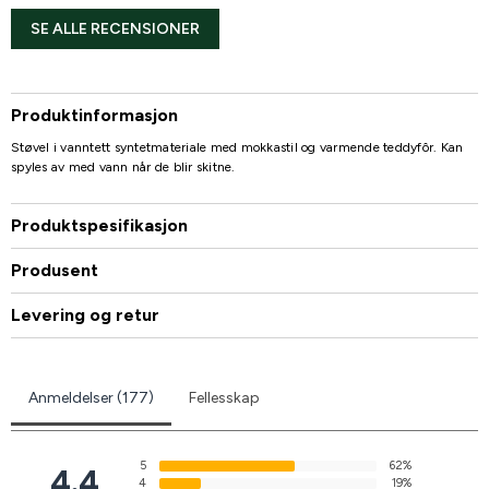
SE ALLE RECENSIONER
Produktinformasjon
Støvel i vanntett syntetmateriale med mokkastil og varmende teddyfôr. Kan
spyles av med vann når de blir skitne.
Produktspesifikasjon
Produsent
Levering og retur
Anmeldelser (177)
Fellesskap
5
62%
4.4
4
19%