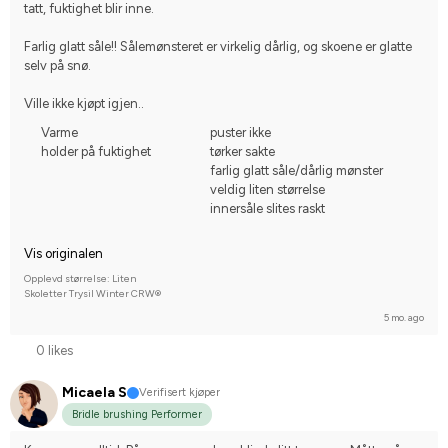
tatt, fuktighet blir inne.
Farlig glatt såle!! Sålemønsteret er virkelig dårlig, og skoene er glatte 
selv på snø.
Ville ikke kjøpt igjen..
Varme
puster ikke
holder på fuktighet
tørker sakte
farlig glatt såle/dårlig mønster
veldig liten størrelse
innersåle slites raskt
Vis originalen
Opplevd størrelse: Liten
Skoletter Trysil Winter CRW®
5 mo. ago
0 likes
Micaela S
Verifisert kjøper
Bridle brushing Performer