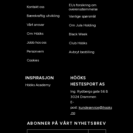
EUs forsikring om
Kontakt oss
overensstemmelse
Bærekraftig utvikling
Vanlige spørsmål
Vårt ansvar
Om Jula Holding
Om Hööks
Black Week
Jobb hos oss
Club Hööks
Personvern
Avbryt bestilling
Cookies
INSPIRASJON
HÖÖKS
HESTESPORT AS
Hööks Academy
Ing. Rydbergs gate 56 B
3024 Drammen
E-
post:
kundeservice@hooks
.no
ABONNER PÅ VÅRT NYHETSBREV