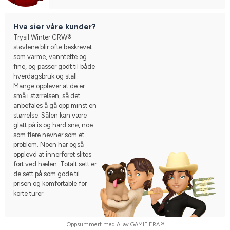
Hva sier våre kunder?
Trysil Winter CRW®
støvlene blir ofte beskrevet
som varme, vanntette og
fine, og passer godt til både
hverdagsbruk og stall.
Mange opplever at de er
små i størrelsen, så det
anbefales å gå opp minst en
størrelse. Sålen kan være
glatt på is og hard snø, noe
som flere nevner som et
problem. Noen har også
opplevd at innerforet slites
fort ved hælen. Totalt sett er
de sett på som gode til
prisen og komfortable for
korte turer.
Oppsummert med AI av GAMIFIERA.®