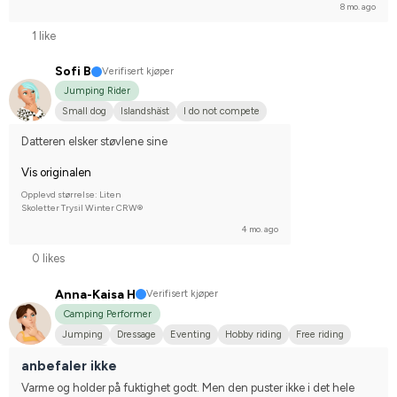
8 mo. ago
1 like
Sofi B
Verifisert kjøper
Jumping Rider
Small dog
Islandshäst
I do not compete
Datteren elsker støvlene sine
Vis originalen
Opplevd størrelse: Liten
Skoletter Trysil Winter CRW®
4 mo. ago
0 likes
Anna-Kaisa H
Verifisert kjøper
Camping Performer
Jumping
Dressage
Eventing
Hobby riding
Free riding
Small dog
anbefaler ikke
Varme og holder på fuktighet godt. Men den puster ikke i det hele 