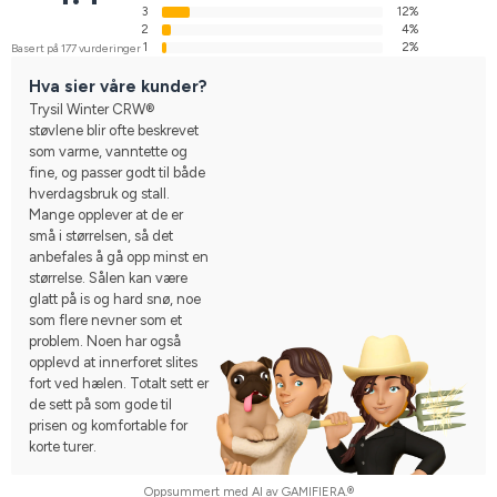
3
12%
2
4%
1
2%
Basert på 177 vurderinger
Hva sier våre kunder?
Trysil Winter CRW®
støvlene blir ofte beskrevet
som varme, vanntette og
fine, og passer godt til både
hverdagsbruk og stall.
Mange opplever at de er
små i størrelsen, så det
anbefales å gå opp minst en
størrelse. Sålen kan være
glatt på is og hard snø, noe
som flere nevner som et
problem. Noen har også
opplevd at innerforet slites
fort ved hælen. Totalt sett er
de sett på som gode til
prisen og komfortable for
korte turer.
Oppsummert med AI av GAMIFIERA.®