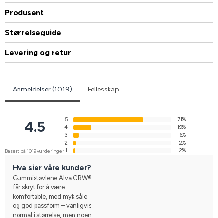
Produsent
Størrelseguide
Levering og retur
Anmeldelser (1019)
Fellesskap
5
71%
4.5
4
19%
3
6%
2
2%
1
2%
Basert på 1019 vurderinger
Hva sier våre kunder?
Gummistøvlene Alva CRW®
får skryt for å være
komfortable, med myk såle
og god passform – vanligvis
normal i størrelse, men noen