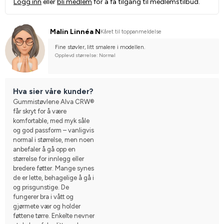
Logg inn
eller
bli medlem
for å få tilgang til medlemstilbud.
Malin Linnéa N
Kåret til toppanmeldelse
Fine støvler, litt smalere i modellen.
Opplevd størrelse: Normal
Hva sier våre kunder?
Gummistøvlene Alva CRW®
får skryt for å være
komfortable, med myk såle
og god passform – vanligvis
normal i størrelse, men noen
anbefaler å gå opp en
størrelse for innlegg eller
bredere føtter. Mange synes
de er lette, behagelige å gå i
og prisgunstige. De
fungerer bra i vått og
gjørmete vær og holder
føttene tørre. Enkelte nevner