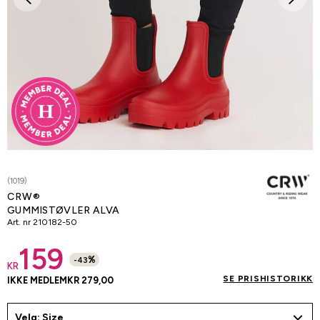
(1019)
CRW®
GUMMISTØVLER ALVA
Art. nr
210182-50
159
%
-
43
KR
SE PRISHISTORIKK
IKKE MEDLEM
KR 279,00
Velg: Size