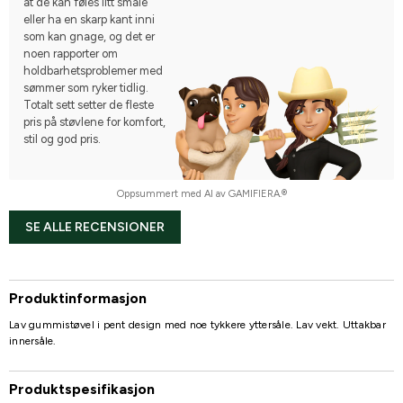
at de kan føles litt smale
eller ha en skarp kant inni
som kan gnage, og det er
noen rapporter om
holdbarhetsproblemer med
sømmer som ryker tidlig.
Totalt sett setter de fleste
pris på støvlene for komfort,
stil og god pris.
Oppsummert med AI av GAMIFIERA.®
SE ALLE RECENSIONER
Produktinformasjon
Lav gummistøvel i pent design med noe tykkere yttersåle. Lav vekt. Uttakbar
innersåle.
Produktspesifikasjon