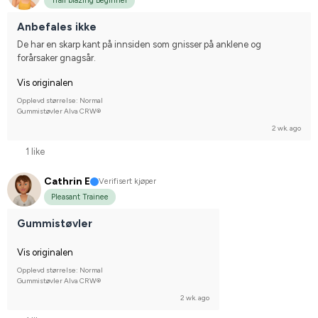
Trail blazing Beginner
Anbefales ikke
De har en skarp kant på innsiden som gnisser på anklene og 
forårsaker gnagsår.
Vis originalen
Opplevd størrelse: Normal
Gummistøvler Alva CRW®
2 wk. ago
1 like
Cathrin E
Verifisert kjøper
Pleasant Trainee
Gummistøvler
Vis originalen
Opplevd størrelse: Normal
Gummistøvler Alva CRW®
2 wk. ago