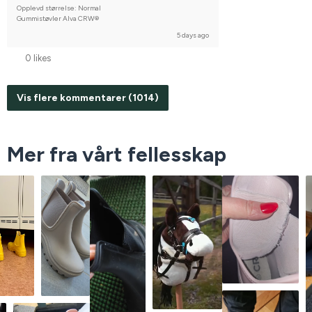
Opplevd størrelse: Normal
Gummistøvler Alva CRW®
5 days ago
0 likes
Vis flere kommentarer (1014)
Mer fra vårt fellesskap