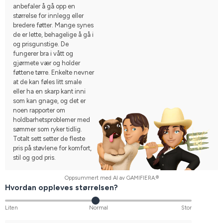
anbefaler å gå opp en
størrelse for innlegg eller
bredere føtter. Mange synes
de er lette, behagelige å gå i
og prisgunstige. De
fungerer bra i vått og
gjørmete vær og holder
føttene tørre. Enkelte nevner
at de kan føles litt smale
eller ha en skarp kant inni
som kan gnage, og det er
noen rapporter om
holdbarhetsproblemer med
sømmer som ryker tidlig.
Totalt sett setter de fleste
pris på støvlene for komfort,
stil og god pris.
Oppsummert med AI av GAMIFIERA.®
Hvordan oppleves størrelsen?
Liten
Normal
Stor