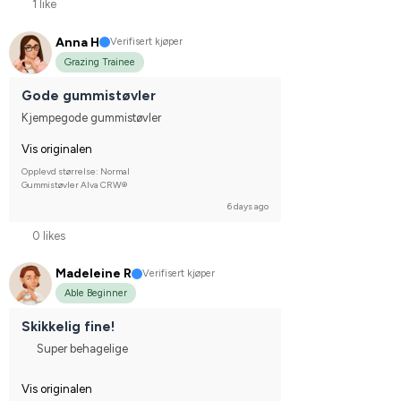
1 like
Anna H
Verifisert kjøper
Grazing Trainee
Gode gummistøvler
Kjempegode gummistøvler
Vis originalen
Opplevd størrelse: Normal
Gummistøvler Alva CRW®
6 days ago
0 likes
Madeleine R
Verifisert kjøper
Able Beginner
Skikkelig fine!
Super behagelige
Vis originalen