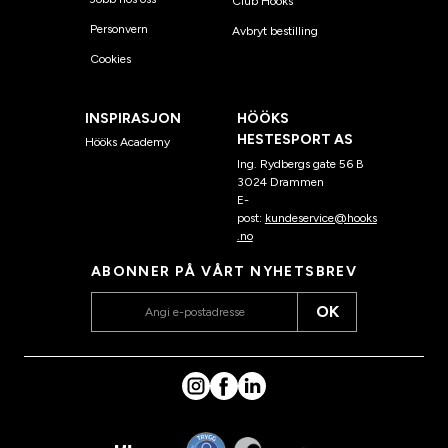
Club Hööks
Personvern
Avbryt bestilling
Cookies
INSPIRASJON
HÖÖKS
HESTESPORT AS
Hööks Academy
Ing. Rydbergs gate 56 B
3024 Drammen
E-
post:
kundeservice@hooks
.no
ABONNER PÅ VÅRT NYHETSBREV
OK