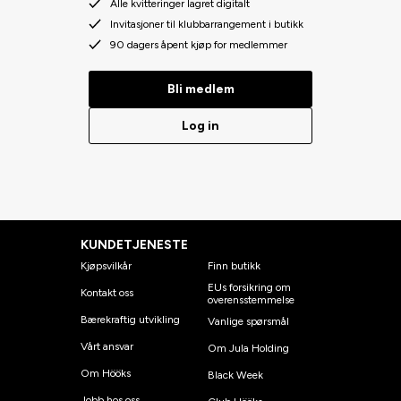
Alle kvitteringer lagret digitalt
Invitasjoner til klubbarrangement i butikk
90 dagers åpent kjøp for medlemmer
Bli medlem
Log in
KUNDETJENESTE
Kjøpsvilkår
Finn butikk
EUs forsikring om
Kontakt oss
overensstemmelse
Bærekraftig utvikling
Vanlige spørsmål
Vårt ansvar
Om Jula Holding
Om Hööks
Black Week
Jobb hos oss